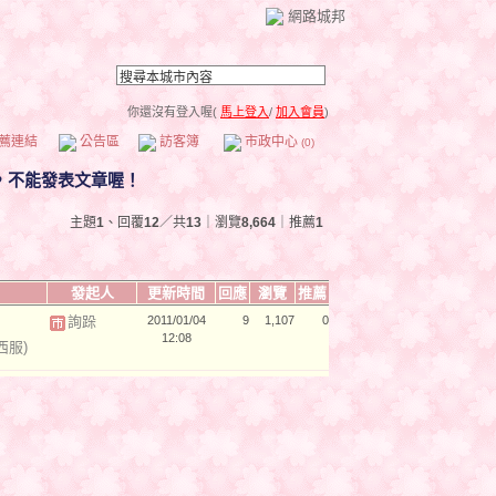
網路城邦
你還沒有登入喔(
馬上登入
/
加入會員
)
薦連結
公告區
訪客簿
市政中心
(0)
主題
1
、回覆
12
／共
13
｜瀏覽
8,664
｜推薦
1
發起人
更新時間
回應
瀏覽
推薦
詢跺
2011/01/04
9
1,107
0
12:08
西服)