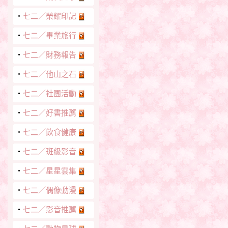
‧
七二／榮耀印記
‧
七二／畢業旅行
‧
七二／財務報告
‧
七二／他山之石
‧
七二／社團活動
‧
七二／好書推薦
‧
七二／飲食健康
‧
七二／班級影音
‧
七二／星星雲集
‧
七二／偶像動漫
‧
七二／影音推薦