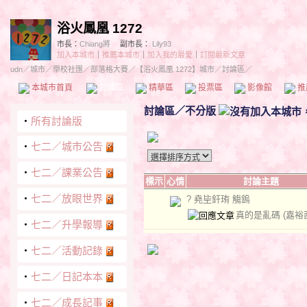
浴火鳳凰 1272
市長：
Chiang將
副市長：
Lily93
加入本城市
｜
推薦本城市
｜
加入我的最愛
｜
訂閱最新文章
udn
／
城市
／
學校社團
／
部落格大賽
／
【浴火鳳凰 1272】城市
／討論區／
本城市首頁
討論區
精華區
投票區
影像館
推
討論區
／
不分版
‧
所有討論版
‧
七二／城市公告
‧
七二／課業公告
標示
心情
討論主題
‧
七二／放眼世界
? 堯坒釬珛 觴鎢
真的是亂碼
(嘉裕
‧
七二／升學報導
‧
七二／活動記錄
‧
七二／日記本本
‧
七二／成長記事