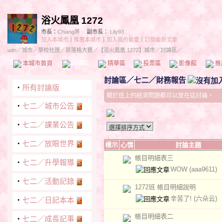
浴火鳳凰 1272
市長：
Chiang將
副市長：
Lily93
加入本城市
｜
推薦本城市
｜
加入我的最愛
｜
訂閱最新文章
udn
／
城市
／
學校社團
／
部落格大賽
／
【浴火鳳凰 1272】城市
／討論區／
本城市首頁
討論區
精華區
投票區
影像館
推
討論區
／
七二／財務報告
‧
所有討論版
關於班上的經濟問題都可以放在這討論。
‧
七二／城市公告
‧
七二／課業公告
‧
七二／放眼世界
標示
心情
討論主題
帳目明細表三
‧
七二／升學報導
WOW
(aaa9611)
‧
七二／活動記錄
1272班 帳目明細說明
辛苦了!
(六朵云)
‧
七二／日記本本
帳目明細表二
‧
七二／成長記事