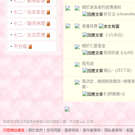
‧
七二／動物星球
關於家長會的退費通知
‧
七二／出去走走
好方法
(shineinth
‧
七二／聊天休閒
喜獲班費
‧
七二／台北花博
:-)
(六朵云)
關於仁愛基金
‧
不分版
恰到好處
(Lily93)
我先說
開心~
(JECT羊)
我決定...做個財政報告~順便
票~
$
(婷雅雅=))
本城市刊登之內容為作者個人自行提供上傳，不代表 udn 立場。
刊登網站廣告
︱
關於我們
︱
常見問題
︱
服務條款
︱
著作權聲明
︱
隱私權聲明
︱
客服