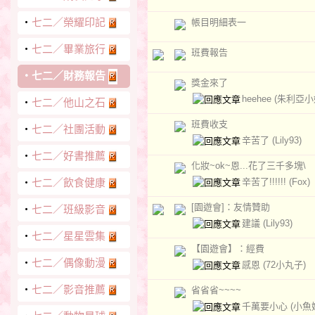
‧
七二／榮耀印記
帳目明細表一
‧
七二／畢業旅行
班費報告
‧
七二／財務報告
獎金來了
heehee
(朱利亞小
‧
七二／他山之石
班費收支
‧
七二／社團活動
辛苦了
(Lily93)
‧
七二／好書推薦
化妝~ok~恩...花了三千多塊\
辛苦了!!!!!!
(Fox)
‧
七二／飲食健康
[園遊會]：友情贊助
‧
七二／班級影音
建議
(Lily93)
‧
七二／星星雲集
【園遊會】：經費
‧
七二／偶像動漫
感恩
(72小丸子)
‧
七二／影音推薦
省省省~~~~
千萬要小心
(小魚