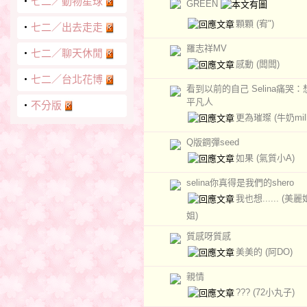
‧
七二／動物星球
GREEN
顆顆
(宥")
‧
七二／出去走走
羅志祥MV
‧
七二／聊天休閒
感動
(闆闆)
‧
七二／台北花博
看到以前的自己 Selina痛哭：
平凡人
‧
不分版
更為璀璨
(牛奶mil
Q版鋼彈seed
如果
(氣質小A)
selina你真得是我們的shero
我也想......
(美麗
姐)
質感呀質感
美美的
(阿DO)
親情
???
(72小丸子)