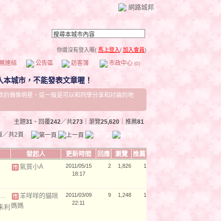
網路城邦
你還沒有登入喔(
馬上登入
/
加入會員
)
薦連結
公告區
訪客簿
市政中心
(0)
歡的偶像明星，這一版是可以和同學分享和討論的地
主題
31
、回覆
242
／共
273
｜瀏覽
25,620
｜推薦
81
頁／共2頁
發起人
更新時間
回應
瀏覽
推薦
氣質小A
2011/05/15
2
1,826
1
18:17
羊咩咩的貓咪
2011/03/09
9
1,248
1
22:11
媽媽
(朱利