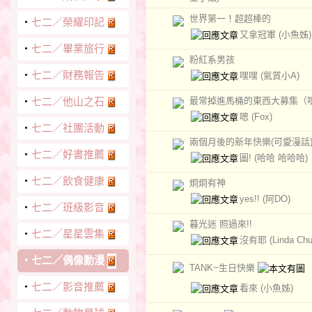
世界第一！超超棒的
‧
七二／榮耀印記
又拿冠軍
(小魚姊)
‧
七二／畢業旅行
粉紅系男孩
‧
七二／財務報告
嘿嘿
(氣質小A)
‧
七二／他山之石
最常掉進馬桶的東西大募集（
嗯
(Fox)
‧
七二／社團活動
兩個月後的新年快樂(可愛漫話
‧
七二／好書推薦
圖!
(哈哈 哈哈哈)
‧
七二／飲食健康
炯炯有神
yes!!
(阿DO)
‧
七二／班級影音
暮光迷 照過來!!
‧
七二／星星雲集
沒有耶
(Linda Ch
‧
七二／偶像動漫
TANK~生日快樂
‧
七二／影音推薦
看來
(小魚姊)