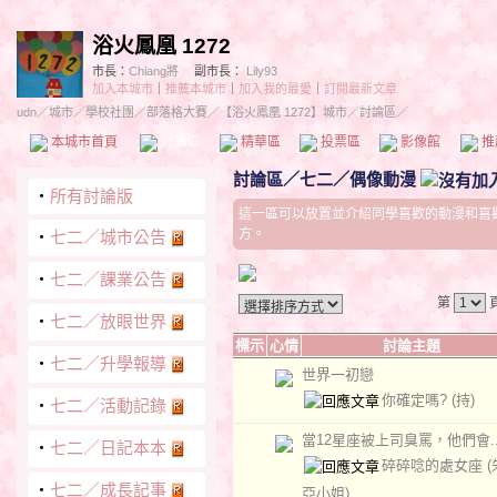
浴火鳳凰 1272
市長：
Chiang將
副市長：
Lily93
加入本城市
｜
推薦本城市
｜
加入我的最愛
｜
訂閱最新文章
udn
／
城市
／
學校社團
／
部落格大賽
／
【浴火鳳凰 1272】城市
／討論區／
本城市首頁
討論區
精華區
投票區
影像館
推
討論區
／
七二／偶像動漫
‧
所有討論版
這一區可以放置並介紹同學喜歡的動漫和喜
方。
‧
七二／城市公告
‧
七二／課業公告
第
‧
七二／放眼世界
標示
心情
討論主題
‧
七二／升學報導
世界一初戀
你確定嗎?
(持)
‧
七二／活動記錄
‧
七二／日記本本
碎碎唸的處女座
‧
七二／成長記事
亞小姐)