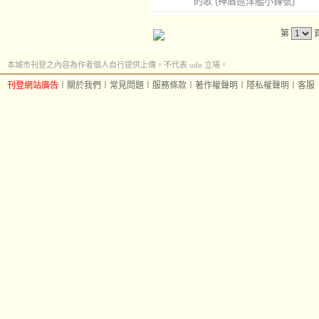
的歌
(神盾巡洋艦小鋒號)
第
本城市刊登之內容為作者個人自行提供上傳，不代表 udn 立場。
刊登網站廣告
︱
關於我們
︱
常見問題
︱
服務條款
︱
著作權聲明
︱
隱私權聲明
︱
客服