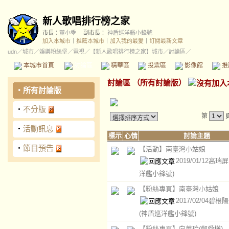
新人歌唱排行榜之家
市長：
董小乖
副市長：
神盾巡洋艦小鋒號
加入本城市
｜
推薦本城市
｜
加入我的最愛
｜
訂閱最新文章
udn
／
城市
／
娛樂粉絲堡
／
電視
／
【新人歌唱排行榜之家】城市
／討論區／
本城市首頁
討論區
精華區
投票區
影像館
推
討論區
（
所有討論版
）
‧
所有討論版
‧
不分版
第
‧
活動訊息
標示
心情
討論主題
‧
節目預告
【活動】南臺灣小姑娘
2019/01/12高瑞
洋艦小鋒號)
【粉絲專頁】南臺灣小姑娘
2017/02/04碧
(神盾巡洋艦小鋒號)
【粉絲專頁】向蕙玲(鄭愛樺)