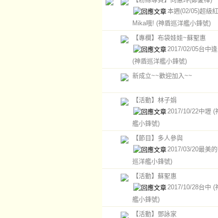
本週(02/05)超
Mika哦!
(神盾巡洋艦小鋒號)
【專欄】布袋娃娃~蘇聖惠
2017/02/05台
(神盾巡洋艦小鋒號)
新成立~~歡迎加入~~
【活動】林子娟
2017/10/22中壢
艦小鋒號)
【節目】多人參與
2017/03/20最美
巡洋艦小鋒號)
【活動】蘇聖惠
2017/10/28台中
艦小鋒號)
【活動】鄧詠家