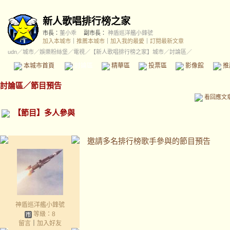
新人歌唱排行榜之家
市長：
董小乖
副市長：
神盾巡洋艦小鋒號
加入本城市
｜
推薦本城市
｜
加入我的最愛
｜
訂閱最新文章
udn
／
城市
／
娛樂粉絲堡
／
電視
／
【新人歌唱排行榜之家】城市
／討論區／
本城市首頁
討論區
精華區
投票區
影像館
推
討論區
／
節目預告
看回應文
【節目】多人參與
邀請多名排行榜歌手參與的節目預告
神盾巡洋艦小鋒號
等級：8
留言
｜
加入好友