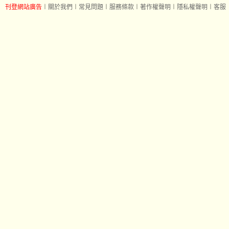
刊登網站廣告
︱
關於我們
︱
常見問題
︱
服務條款
︱
著作權聲明
︱
隱私權聲明
︱
客服