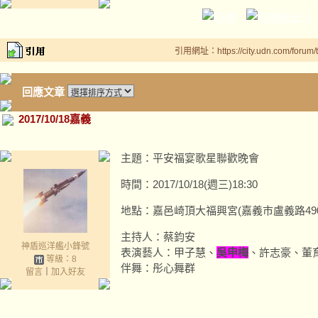
引用網址：https://city.udn.com/forum
回應文章
2017/10/18嘉義
主題：平安福宴歌星聯歡晚會
時間：2017/10/18(週三)18:30
地點：嘉邑崎頂大福興宮(嘉義市盧義路490
主持人：蔡鈞安
神盾巡洋艦小鋒號
表演藝人：甲子慧、
吳申梅
、許志豪、董
等級：8
伴舞：彤心舞群
留言
｜
加入好友