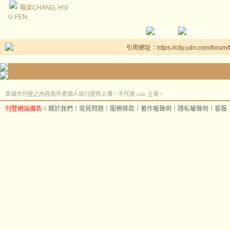
龍女CHANG, HSI
U-FEN
引用網址：https://city.udn.com/forum
本城市刊登之內容為作者個人自行提供上傳，不代表 udn 立場。
刊登網站廣告
︱
關於我們
︱
常見問題
︱
服務條款
︱
著作權聲明
︱
隱私權聲明
︱
客服