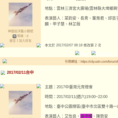
地點：雲林三濟宮大廣場(雲林縣大埤鄉興安
表演藝人：菜鈞安、長青、董育君、邱芸
麟、甲子慧、林芷薇
神盾巡洋艦小鋒號
等級：8
留言
｜
加入好友
本文於
2017/02/07 08:18 修改第 2 次
引用網址：https://city.udn.com/forum
2017/02/11台中
主題：2017中臺灣元宵燈會
時間：2017/02/11(週六)19:00~22:00
地點：臺中公園燈區(臺中市北區雙十路一段
表演藝人：艾怡良、
吳申梅
、陳勢安