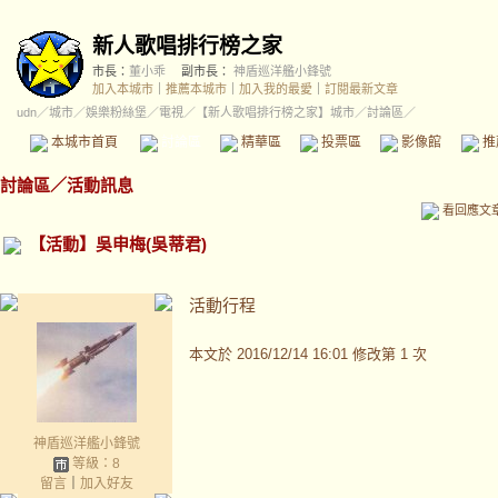
新人歌唱排行榜之家
市長：
董小乖
副市長：
神盾巡洋艦小鋒號
加入本城市
｜
推薦本城市
｜
加入我的最愛
｜
訂閱最新文章
udn
／
城市
／
娛樂粉絲堡
／
電視
／
【新人歌唱排行榜之家】城市
／討論區／
本城市首頁
討論區
精華區
投票區
影像館
推
討論區
／
活動訊息
看回應文
【活動】吳申梅(吳蒂君)
活動行程
本文於
2016/12/14 16:01 修改第 1 次
神盾巡洋艦小鋒號
等級：8
留言
｜
加入好友