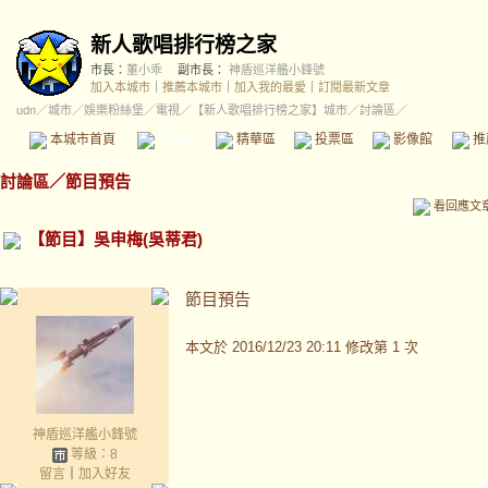
新人歌唱排行榜之家
市長：
董小乖
副市長：
神盾巡洋艦小鋒號
加入本城市
｜
推薦本城市
｜
加入我的最愛
｜
訂閱最新文章
udn
／
城市
／
娛樂粉絲堡
／
電視
／
【新人歌唱排行榜之家】城市
／討論區／
本城市首頁
討論區
精華區
投票區
影像館
推
討論區
／
節目預告
看回應文
【節目】吳申梅(吳蒂君)
節目預告
本文於
2016/12/23 20:11 修改第 1 次
神盾巡洋艦小鋒號
等級：8
留言
｜
加入好友