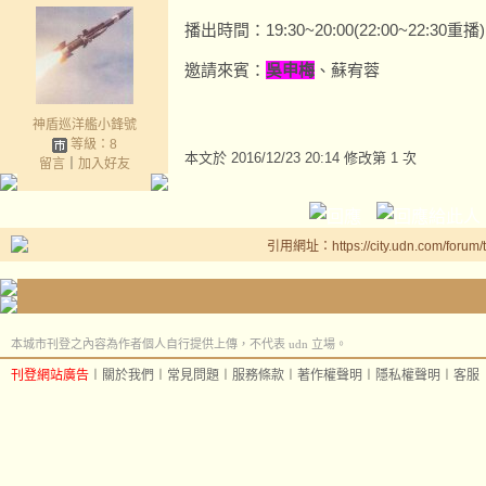
播出時間：19:30~20:00(22:00~22:30重播)
邀請來賓：
吳申梅
、蘇宥蓉
神盾巡洋艦小鋒號
等級：8
本文於
2016/12/23 20:14 修改第 1 次
留言
｜
加入好友
引用網址：https://city.udn.com/forum
本城市刊登之內容為作者個人自行提供上傳，不代表 udn 立場。
刊登網站廣告
︱
關於我們
︱
常見問題
︱
服務條款
︱
著作權聲明
︱
隱私權聲明
︱
客服