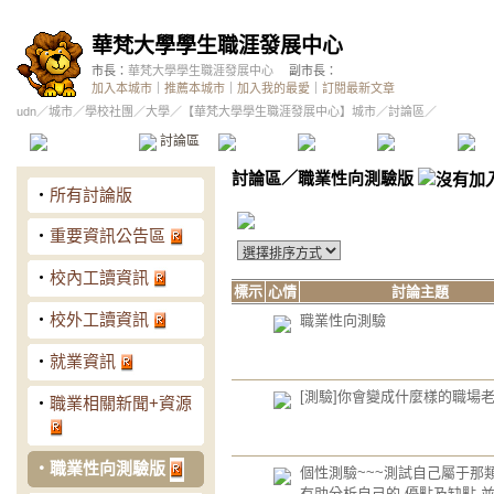
華梵大學學生職涯發展中心
市長：
華梵大學學生職涯發展中心
副市長：
加入本城市
｜
推薦本城市
｜
加入我的最愛
｜
訂閱最新文章
udn
／
城市
／
學校社團
／
大學
／
【華梵大學學生職涯發展中心】城市
／討論區／
本城市首頁
討論區
精華區
投票區
影像館
推
討論區
／
職業性向測驗版
‧
所有討論版
‧
重要資訊公告區
‧
校內工讀資訊
標示
心情
討論主題
‧
校外工讀資訊
職業性向測驗
‧
就業資訊
[測驗]你會變成什麼樣的職場老
‧
職業相關新聞+資源
‧
職業性向測驗版
個性測驗~~~測試自己屬于那類
有助分析自己的 優點及缺點,