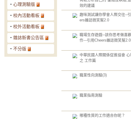
‧
心理測驗版
效的建議
趣味測試讓你學會人際交往--引
‧
校內活動看板
ers雜誌微笑幫2.0
‧
校外活動看板
職場生存遊戲─該你思考做喜
‧
雜誌新書公告區
作---引用Cheers雜誌微笑幫2.0
‧
不分版
中華民國人際關係促進協會 心
之 工作篇
職業性向測驗(3)
職業指南測驗
哪種性質的工作適合你呢？