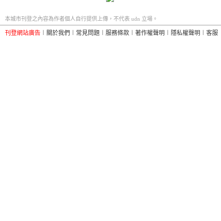
本城市刊登之內容為作者個人自行提供上傳，不代表 udn 立場。
刊登網站廣告
︱
關於我們
︱
常見問題
︱
服務條款
︱
著作權聲明
︱
隱私權聲明
︱
客服