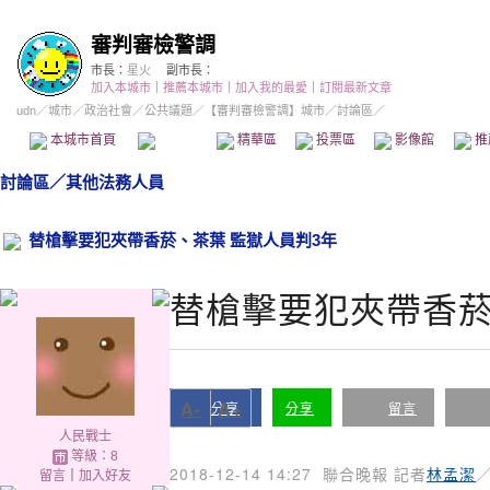
審判審檢警調
市長：
星火
副市長：
加入本城市
｜
推薦本城市
｜
加入我的最愛
｜
訂閱最新文章
udn
／
城市
／
政治社會
／
公共議題
／
【審判審檢警調】城市
／討論區／
本城市首頁
討論區
精華區
投票區
影像館
推
討論區
／
其他法務人員
替槍擊要犯夾帶香菸、茶葉 監獄人員判3年
替槍擊要犯夾帶香菸
A-
A+
分享
分享
留言
人民戰士
等級：8
2018-12-14 14:27
聯合晚報 記者
林孟潔
留言
｜
加入好友