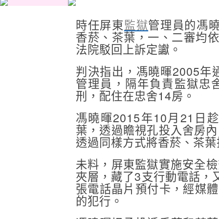
時任屏東
監獄
管理員的馮
香菸、茶葉，一、二審均依
法院駁回上訴定讞。
判決指出，馮曉暉2005年
管理員，隔年負責監獄忠
刑，配住在忠舍14房。
馮曉暉2015年10月21
葉，透過瞻視孔投入舍房內
透過同樣方式將香菸、茶葉
未料，屏東監獄實施安全檢
夾層，藏了3支行動電話，
張電話晶片預付卡，經媒體
的犯行。