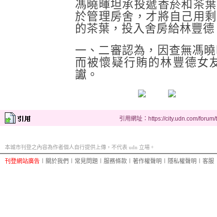
馮曉暉坦承投遞香菸和茶葉
於管理房舍，才將自己用剩
的茶葉，投入舍房給林豐德
一、二審認為，因查無馮曉
而被懷疑行賄的林豐德女
讞。
引用網址：https://city.udn.com/forum
本城市刊登之內容為作者個人自行提供上傳，不代表 udn 立場。
刊登網站廣告
︱
關於我們
︱
常見問題
︱
服務條款
︱
著作權聲明
︱
隱私權聲明
︱
客服