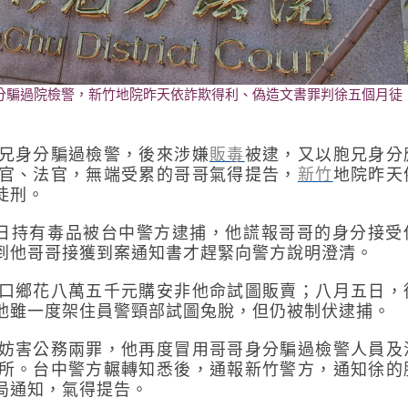
分騙過院檢警，新竹地院昨天依詐欺得利、偽造文書罪判徐五個月徒
兄身分騙過檢警，後來涉嫌
販毒
被逮，又以胞兄身分
官、法官，無端受累的哥哥氣得提告，
新竹
地院昨天
徒刑。
日持有毒品被台中警方逮捕，他謊報哥哥的身分接受
到他哥哥接獲到案通知書才趕緊向警方說明澄清。
口鄉花八萬五千元購安非他命試圖販賣；八月五日，
他雖一度架住員警頸部試圖兔脫，但仍被制伏逮捕。
妨害公務兩罪，他再度冒用哥哥身分騙過檢警人員及
所。台中警方輾轉知悉後，通報新竹警方，通知徐的
局通知，氣得提告。