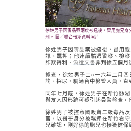
徐姓男子因毒品案兩度被逮後，冒用胞兄身
刑。 圖／聯合報系資料照片
徐姓男子因
毒品
案被逮後，冒用胞
訊、羈押；他連續騙過警察、檢察
詐欺得利、
偽造文書
罪判徐五個月
據查，徐姓男子二○一六年二月四
詢、採尿，騙過台中檢警人員，直
同年七月底，徐姓男子在新竹縣湖
與友人因形跡可疑引起員警盤查，
徐姓男子被控意圖販賣二級毒品及
官，以哥哥身分被羈押在新竹看守
兄確認，剛好徐的胞兄也接獲健保