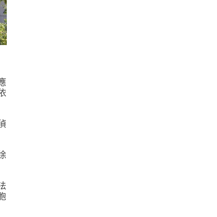
應
依
偵
徐
法
胞