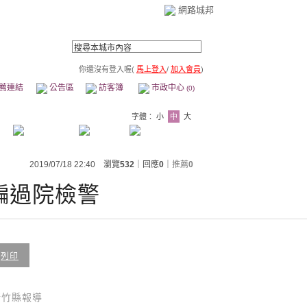
網路城邦
你還沒有登入喔(
馬上登入
/
加入會員
)
薦連結
公告區
訪客簿
市政中心
(0)
字體：
小
中
大
2019/07/18 22:40 瀏覽
532
｜回應
0
｜
推薦
0
騙過院檢警
列印
新竹縣報導