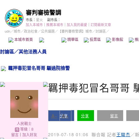
審判審檢警調
市長：
星火
副市長：
加入本城市
｜
推薦本城市
｜
加入我的最愛
｜
訂閱最新文章
udn
／
城市
／
政治社會
／
公共議題
／
【審判審檢警調】城市
／討論區／
本城市首頁
討論區
精華區
投票區
影像館
推
討論區
／
其他法務人員
羈押毒犯冒名哥哥 騙過院檢警
羈押毒犯冒名哥哥 
A-
A+
分享
分享
留言
人民戰士
等級：8
2019-07-18 01:06
聯合報 記者
王駿杰
／
留言
｜
加入好友