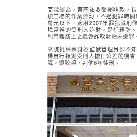
高院認為，蔡宗祐收受賴賄款，
加工場的作業勞動，不過犯罪時間是
萬元以下，適用2007年罪犯減
境富裕的受刑人詐財，是犯藉勢
利用職務上之機會詐取財物未遂罪
高院批評蔡身為監獄管理員卻不
權自行指定受刑人擔任公差的機會
箴，還狡賴，判他6年徒刑。