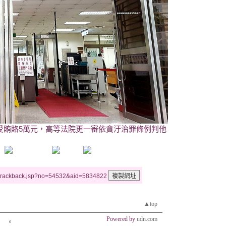
受賄賂5萬元，高等法院更一審依貪汙治罪條例判他
/trackback.jsp?no=54532&aid=5834822
▲top
Powered by
udn.com