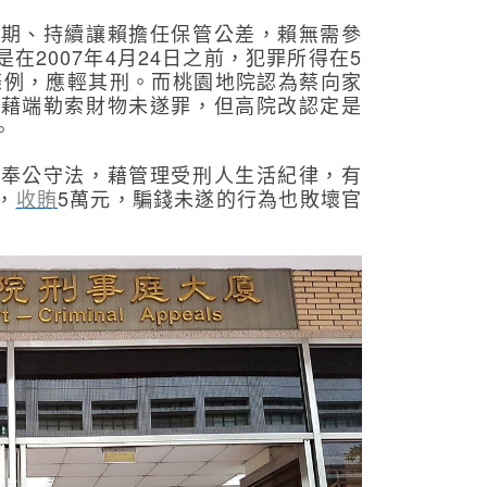
長期、持續讓賴擔任保管公差，賴無需參
在2007年4月24日之前，犯罪所得在5
刑條例，應輕其刑。而桃園地院認為蔡向家
、藉端勒索財物未遂罪，但高院改認定是
。
知奉公守法，藉管理受刑人生活紀律，有
，
收賄
5萬元，騙錢未遂的行為也敗壞官