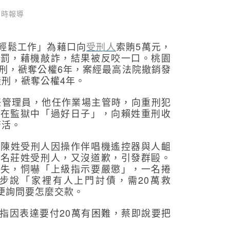
即時報導
輕鬆工作」為藉口向
受刑人
索賄5萬元，
懲罰，藉機敲詐，結果被反咬一口。桃園
徒刑，褫奪公權6年，案經最高法院撤銷發
徒刑，褫奪公權4年。
擔任管理員，他任作業場主管時，向重刑犯
犯在監獄中「過好日子」，向賴姓重刑收
苦活。
間，陳姓受刑人因操作伴唱機遙控器與人齟
另名莊姓受刑人，又沒道歉，引發群毆。
可失，恫嚇「上級指示要嚴懲」，一名捲
步說「家裡有人上門討債，需20萬救
便詢問要怎麼交款。
指因表達要付20萬有困難，蔡即說要把