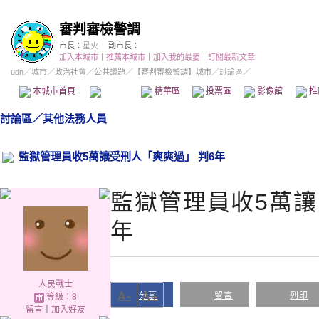
審判審檢警調
市長：
星火
副市長：
加入本城市
｜
推薦本城市
｜
加入我的最愛
｜
訂閱最新文章
udn
／
城市
／
政治社會
／
公共議題
／
【審判審檢警調】城市
／討論區／
本城市首頁
討論區
精華區
投票區
影像館
推
討論區
／
其他法務人員
監獄管理員收5萬讓受刑人「爽爽過」 判6年
監獄管理員收5萬讓
年
人民戰士
A-
A+
分享
留言
列印
等級：8
留言
｜
加入好友