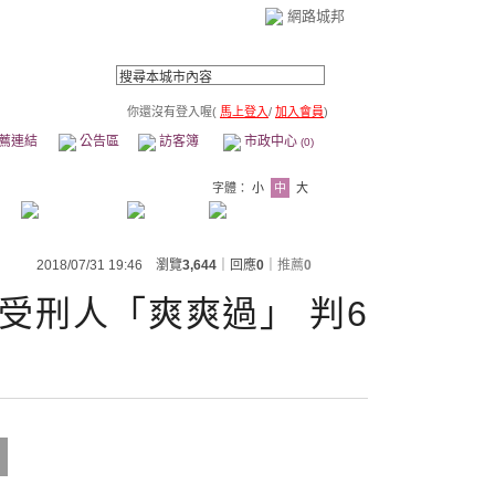
網路城邦
你還沒有登入喔(
馬上登入
/
加入會員
)
薦連結
公告區
訪客簿
市政中心
(0)
字體：
小
中
大
2018/07/31 19:46 瀏覽
3,644
｜回應
0
｜
推薦
0
受刑人「爽爽過」 判6