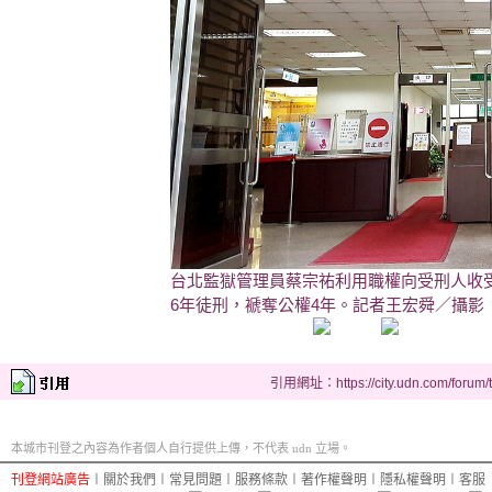
台北監獄管理員蔡宗祐利用職權向受刑人收
6年徒刑，褫奪公權4年。記者王宏舜／攝影
引用網址：https://city.udn.com/forum
本城市刊登之內容為作者個人自行提供上傳，不代表 udn 立場。
刊登網站廣告
︱
關於我們
︱
常見問題
︱
服務條款
︱
著作權聲明
︱
隱私權聲明
︱
客服