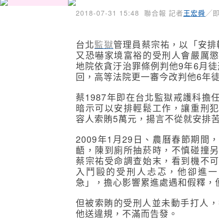
2018-07-31 15:48
聯合報 記者
王宏舜
╱
台北
監獄
管理員蔡宗祐，以「安排
又恐嚇家境富裕的受刑人會嚴厲
地院依貪汙治罪條例判他9年6月
回，高等法院更一審今改判他6年
蔡1987年即在台北監獄戒護科
暗示可以安排輕鬆工作，讓重刑
容人索賄5萬元，揚言不從就安排
2009年1月29日、農曆春節期
齬，陳到廁所抽菸時，不慎碰撞
蔡宗祐受命調查始末，看到機不
入鬥毆的受刑人忐忑，他卻進一
急」，擔心影響累進處遇和假釋，
但被索賄的受刑人並未動手打人，
他送違規，不滿而告發。