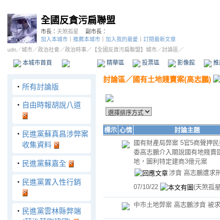
全國反貪污扁聯盟
市長：
天煞孤星
副市長：
加入本城市
｜
推薦本城市
｜
加入我的最愛
｜
訂閱最新文章
udn
／
城市
／
政治社會
／
政治時事
／
【全國反貪污扁聯盟】城市
／討論區／
本城市首頁
討論區
精華區
投票區
影像館
推
討論區
／
國有土地賤賣案(高志鵬)
‧
所有討論版
‧
自由時報胡說八道
標示
心情
討論主題
‧
民進黨蘇真昌涉弊案
國有財產局弊案 5官5商聲押
收集資料
委高志鵬介入關說國有地賤賣
地，圖利特定建商3億元案
‧
民進黨蘇嘉全
涉貪 高志鵬遭求刑
‧
民進黨置入性行銷
07/10/22
(天煞孤星
中市土地弊案 高志鵬涉貪 被求
‧
民進黨雲林縣弊端