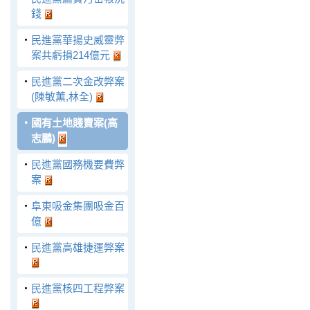
錢
‧
民進黨華揚史威靈弊
案共虧損214億元
‧
民進黨二次金改弊案
(陳敏薰,林全)
‧
國有土地賤賣案(高
志鵬)
‧
民進黨國務機要費弊
案
‧
阜東吸金集團吸金百
億
‧
民進黨高雄捷運弊案
‧
民進黨核四工程弊案