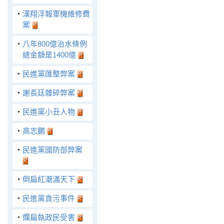
‧
漢翔浮報軍機維修費
案
‧
八年800億治水條例
總金額是1400億
‧
民進黨匯整弊案
‧
謝長廷雜碎弊案
‧
民進黨小丑人物
‧
高志鵬
‧
民進黨國防部弊案
‧
倒扁紅潮滿天下
‧
民進黨貪污事件
‧
爛扁執政民受害