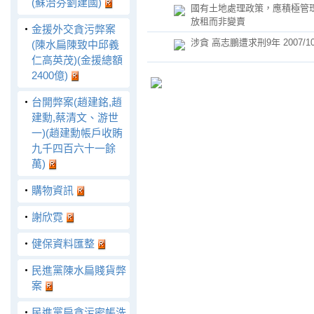
(蘇治芬劉建國)
國有土地處理政策，應積極管
放租而非變賣
‧
金援外交貪污弊案
涉貪 高志鵬遭求刑9年 2007/10
(陳水扁陳致中邱義
仁高英茂)(金援總額
2400億)
‧
台開弊案(趙建銘,趙
建勳,蔡清文、游世
一)(趙建勳帳戶收賄
九千四百六十一餘
萬)
‧
購物資訊
‧
謝欣霓
‧
健保資料匯整
‧
民進黨陳水扁賤貨弊
案
‧
民進黨扁貪污密帳洗