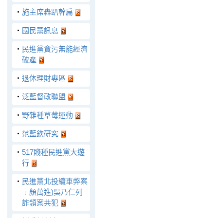
‧
施主席轟趴幹扁
‧
國民黨訊息
‧
民進黨貪污無能經濟
破產
‧
退休理財專區
‧
泛藍督政聯盟
‧
野雜種草莓運動
‧
范藍欽研究
‧
517賤種民進黨大遊
行
‧
民進黨北投纜車弊案
﹝顏萬進)吳乃仁列
詐領案共犯