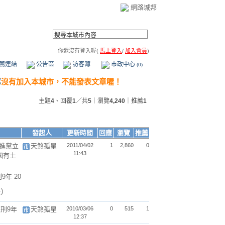
網路城邦
你還沒有登入喔(
馬上登入
/
加入會員
)
薦連結
公告區
訪客簿
市政中心
(0)
主題
4
、回覆
1
／共
5
｜瀏覽
4,240
｜推薦
1
發起人
更新時間
回應
瀏覽
推薦
民進黨立
天煞孤星
2011/04/02
1
2,860
0
11:43
國有土
9年 20
)
刑9年
天煞孤星
2010/03/06
0
515
1
12:37