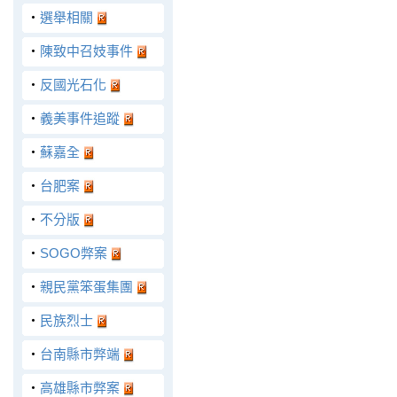
‧
選舉相關
‧
陳致中召妓事件
‧
反國光石化
‧
義美事件追蹤
‧
蘇嘉全
‧
台肥案
‧
不分版
‧
SOGO弊案
‧
親民黨笨蛋集團
‧
民族烈士
‧
台南縣市弊端
‧
高雄縣市弊案