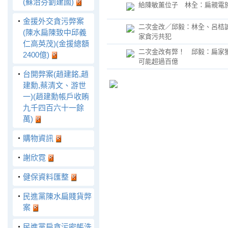
(蘇治芬劉建國)
給陳敏薰位子 林全：扁親電
‧
金援外交貪污弊案
二次金改／邱毅：林全、呂桔
(陳水扁陳致中邱義
家貪污共犯
仁高英茂)(金援總額
二次金改有弊！ 邱毅：扁家
2400億)
可能超過百億
‧
台開弊案(趙建銘,趙
建勳,蔡清文、游世
一)(趙建勳帳戶收賄
九千四百六十一餘
萬)
‧
購物資訊
‧
謝欣霓
‧
健保資料匯整
‧
民進黨陳水扁賤貨弊
案
‧
民進黨扁貪污密帳洗