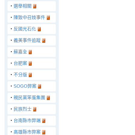
‧
選舉相關
‧
陳致中召妓事件
‧
反國光石化
‧
義美事件追蹤
‧
蘇嘉全
‧
台肥案
‧
不分版
‧
SOGO弊案
‧
親民黨笨蛋集團
‧
民族烈士
‧
台南縣市弊端
‧
高雄縣市弊案