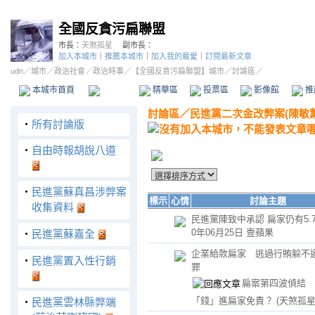
全國反貪污扁聯盟
市長：
天煞孤星
副市長：
加入本城市
｜
推薦本城市
｜
加入我的最愛
｜
訂閱最新文章
udn
／
城市
／
政治社會
／
政治時事
／
【全國反貪污扁聯盟】城市
／討論區／
本城市首頁
討論區
精華區
投票區
影像館
推
討論區
／
民進黨二次金改弊案(陳敏薰
‧
所有討論版
‧
自由時報胡說八道
‧
民進黨蘇真昌涉弊案
標示
心情
討論主題
收集資料
民進黨陳致中承認 扁家仍有5.7億
0年06月25日 壹蘋果
‧
民進黨蘇嘉全
企業給款扁家 逃過行賄躲不
‧
民進黨置入性行銷
罪
扁案第四波偵結 
「錢」進扁家免責？
(天煞孤星
‧
民進黨雲林縣弊端