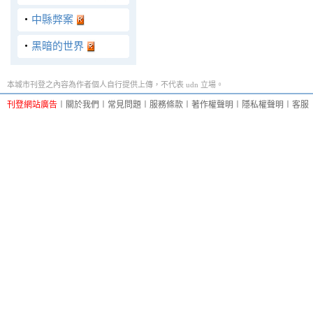
‧
中縣弊案
‧
黑暗的世界
本城市刊登之內容為作者個人自行提供上傳，不代表 udn 立場。
刊登網站廣告
︱
關於我們
︱
常見問題
︱
服務條款
︱
著作權聲明
︱
隱私權聲明
︱
客服