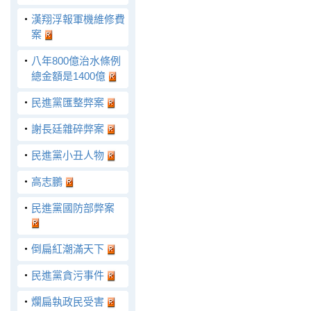
‧
漢翔浮報軍機維修費
案
‧
八年800億治水條例
總金額是1400億
‧
民進黨匯整弊案
‧
謝長廷雜碎弊案
‧
民進黨小丑人物
‧
高志鵬
‧
民進黨國防部弊案
‧
倒扁紅潮滿天下
‧
民進黨貪污事件
‧
爛扁執政民受害