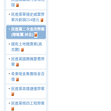
錢
‧
民進黨華揚史威靈弊
案共虧損214億元
‧
民進黨二次金改弊案
(陳敏薰,林全)
‧
國有土地賤賣案(高
志鵬)
‧
民進黨國務機要費弊
案
‧
阜東吸金集團吸金百
億
‧
民進黨高雄捷運弊案
‧
民進黨核四工程弊案