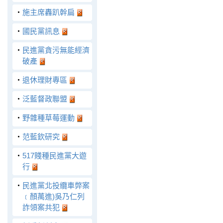
‧
施主席轟趴幹扁
‧
國民黨訊息
‧
民進黨貪污無能經濟
破產
‧
退休理財專區
‧
泛藍督政聯盟
‧
野雜種草莓運動
‧
范藍欽研究
‧
517賤種民進黨大遊
行
‧
民進黨北投纜車弊案
﹝顏萬進)吳乃仁列
詐領案共犯