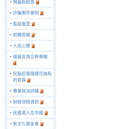
‧
倒扁新創意
‧
詐騙案件案例
‧
監獄風雲
‧
前瞻思維
‧
人民心聲
‧
嗆扁反貪公幹專輯
‧
民脂民膏隨便花無恥
的官員
‧
專業政治評論
‧
財經保險資訊
‧
民進黨人在中國
‧
新文化基金會