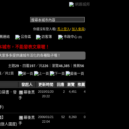
網路城邦
你還沒有登入喔(
馬上登入
/
加入會員
)
薦連結
公告區
訪客簿
市政中心
(0)
大家多多提供讓城市活化的各種點子哦！
主題
29
、回覆
197
／共
226
｜瀏覽
46,385
｜推薦
56
頁／共2頁
發起人
更新時間
回應
瀏覽
推薦
口袋書．發
幕後黑
2010/01/20
2
4,451
4
20:22
手
手)
議】
幕後黑
2006/01/21
52
8,260
0
22:04
手
的旅人國度)