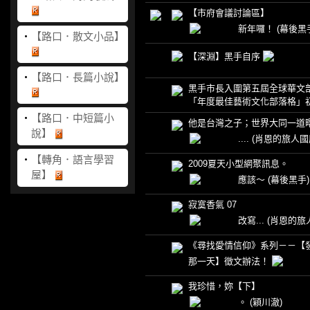
【市府會議討論區】
新年囉！
(幕後黑
‧
【路口．散文小品】
【深淵】黑手自序
‧
【路口．長篇小說】
黑手市長入圍第五屆全球華文
「年度最佳藝術文化部落格」
‧
【路口．中短篇小
他是台灣之子；世界大同一道
說】
....
(肖恩的旅人國
‧
【轉角．語言學習
2009夏天小型網聚訊息。
屋】
應該～
(幕後黑手)
寂寞香氣 07
改寫...
(肖恩的旅
《尋找愛情信仰》系列－－【
那一天】徵文辦法！
我珍惜，妳【下】
。
(穎川澈)