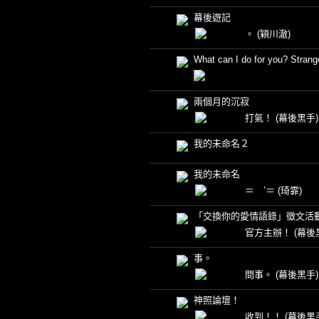
幕後遊記
。
(穎川澈)
What can I do for you? Strang
兩個月的沉寂
打氣！
(幕後黑手)
我的未命名２
我的未命名
＝ ’＝
(琦霏)
「交換你的愛情語錄」徵文活
官方主辦！
(幕後
事。
問事。
(幕後黑手)
神照論壇！
收到！！
(幕後黑