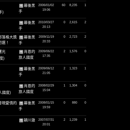
幕後黑
2006/01/02
60
8,235
1
19:06
手
手)
幕後黑
2010/03/27
0
2,615
2
20:13
手
部落格大獎
幕後黑
2009/11/19
0
2,723
2
20:33
初選！
手
曙光
肖恩的
2009/06/22
2
1,576
0
17:35
旅人國度
度)
幕後黑
2009/06/12
2
1,323
1
21:05
手
肖恩的
2008/02/29
1
1,304
0
15:04
旅人國度
人國度)
發現愛情的
幕後黑
2008/01/15
0
880
0
19:59
手
穎川澈
2007/07/31
2
1,239
1
20:01