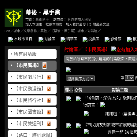
幕後．黑手黨
市長：
幕後黑手
副市長：
肖恩的旅人國度
加入本城市
｜
推薦本城市
｜
加入我的最愛
｜
訂閱最新文章
udn
／
城市
／
文學創作
／
其他
／
【幕後．黑手黨】城市
／討論區／
本城市首頁
討論區
精華區
投票區
影像館
推
討論區
／
【市民廣場】
‧
所有討論版
開放給所有市民提供建議的討論版面，歡迎
‧
【市民廣場】
‧
【市民唱片行】
第
‧
【市民動漫館】
標示
心情
討論主題
「宿舍前，深情止步」復刻版
‧
【市民旅行社】
行前言！
‧
【市民圖書館】
謝謝啦！
(幕後黑
‧
【市民雙週刊】
【市民朋友對於城市發展的建
..要快一點
(肖恩
‧
【路口．詩詞歌賦】