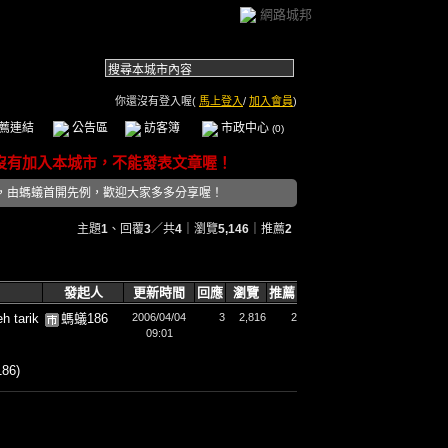
網路城邦
你還沒有登入喔(
馬上登入
/
加入會員
)
薦連結
公告區
訪客簿
市政中心
(0)
，由螞蟻首開先例，歡迎大家多多分享喔！
主題
1
、回覆
3
／共
4
｜瀏覽
5,146
｜推薦
2
發起人
更新時間
回應
瀏覽
推薦
 tarik
螞蟻186
2006/04/04
3
2,816
2
09:01
86)