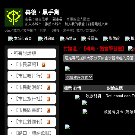
幕後．黑手黨
市長：
幕後黑手
副市長：
肖恩的旅人國度
加入本城市
｜
推薦本城市
｜
加入我的最愛
｜
訂閱最新文章
udn
／
城市
／
文學創作
／
其他
／
【幕後．黑手黨】城市
／討論區／
本城市首頁
討論區
精華區
投票區
影像館
推
討論區
／
【轉角．語言學習屋】
‧
所有討論版
這是專門提供大家分享語言學習樂趣的角落
‧
【市民廣場】
‧
【市民唱片行】
‧
【市民動漫館】
標示
心情
討論主題
一吃定終身－Roti canai dan Teh
‧
【市民旅行社】
‧
【市民圖書館】
願拋磚引玉
(螞蟻1
‧
【市民雙週刊】
‧
【路口．詩詞歌賦】