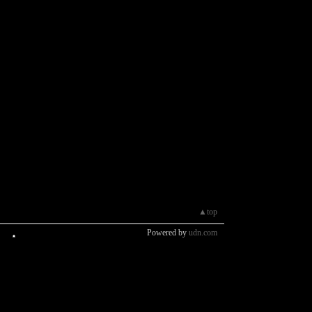
▲top
Powered by
udn.com