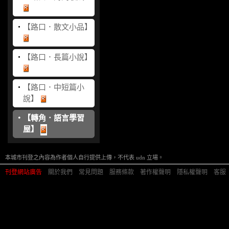
‧
【路口．散文小品】
‧
【路口．長篇小說】
‧
【路口．中短篇小
說】
‧
【轉角．語言學習
屋】
本城市刊登之內容為作者個人自行提供上傳，不代表 udn 立場。
刊登網站廣告
︱
關於我們
︱
常見問題
︱
服務條款
︱
著作權聲明
︱
隱私權聲明
︱
客服