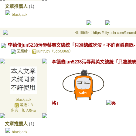
文章推薦人
(1)
blackjack
引用網址：https://city.udn.com/forum
李德俊jun5238污辱蔡英文總統「只准總統吃洨，不許百姓自貶-
回應給：
juntruth（5dbf8069）
李德俊jun5238污辱蔡英文總統「只准總
blackjack
格」
等級：8
留言
｜
加入好友
文章推薦人
(1)
blackjack