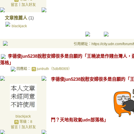
留言
｜
加入好友
文章推薦人
(1)
blackjack
引用網址：https://city.udn.com/forum
李德俊jun5238說慰安婦很多是自願的「王曉波是作賤台灣人
落格」
回應給：
juntruth（5dbf8069）
李德俊jun5238說慰安婦很多是自願的
blackjack
鬥？天地有政氣udn部落格」
等級：8
留言
｜
加入好友