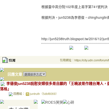
根據臺中高分院
102
年度上易字第
741
號判決
根據判決，
jun5238
為李德俊，
chinghunglin
http://jun5238truth.blogspot.tw/2016/12/ju
引用網址：https://city.udn.com/forum
回應文章
李德俊jun5238說慰安婦很多是自願的「王曉波是作賤台灣人
落格」
回應給：
juntruth（5dbf8069）