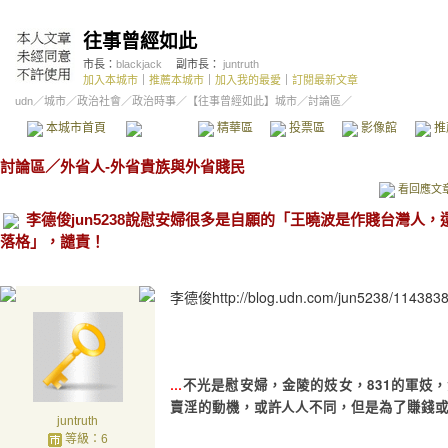
往事曾經如此
市長：
blackjack
副市長：
juntruth
加入本城市
｜
推薦本城市
｜
加入我的最愛
｜
訂閱最新文章
udn
／
城市
／
政治社會
／
政治時事
／
【往事曾經如此】城市
／討論區／
本城市首頁
討論區
精華區
投票區
影像館
推
討論區
／
外省人-外省貴族與外省賤民
看回應文
李德俊jun5238說慰安婦很多是自願的「王曉波是作賤台灣人
落格」，譴責！
李德俊
http://blog.udn.com/jun5238/114383
831
…
不光是慰安婦，金陵的妓女，
的軍妓，
賣淫的動機，或許人人不同，但是為了賺錢
juntruth
等級：6