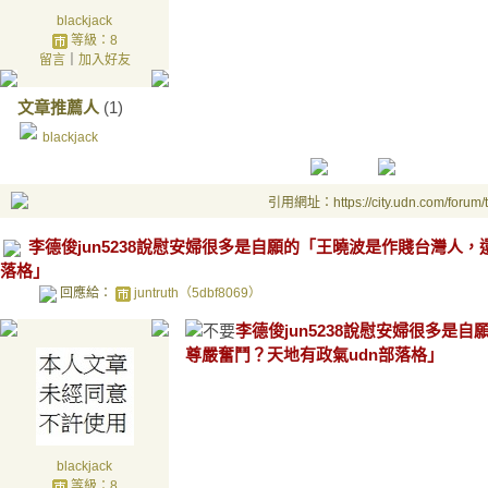
blackjack
等級：8
留言
｜
加入好友
文章推薦人
(1)
blackjack
引用網址：https://city.udn.com/forum
李德俊jun5238說慰安婦很多是自願的「王曉波是作賤台灣人
落格」
回應給：
juntruth（5dbf8069）
李德俊jun5238說慰安婦很多是
尊嚴奮鬥？天地有政氣udn部落格」
blackjack
等級：8