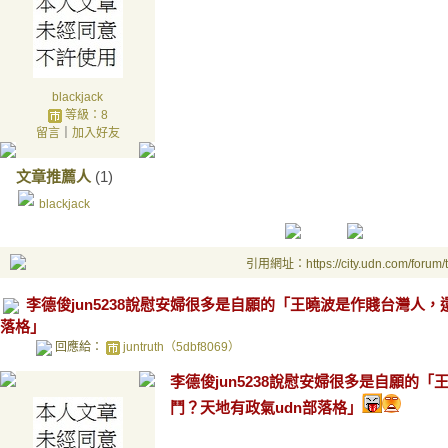
blackjack
等級：8
留言
｜
加入好友
文章推薦人
(1)
blackjack
引用網址：https://city.udn.com/forum
李德俊jun5238說慰安婦很多是自願的「王曉波是作賤台灣人
落格」
回應給：
juntruth（5dbf8069）
李德俊jun5238說慰安婦很多是自願的
鬥？天地有政氣udn部落格」