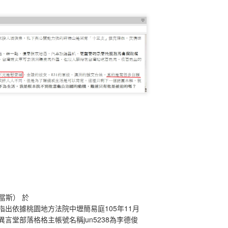
當斯） 於
指出依據桃園地方法院中壢簡易庭
105
年
11
月
異言堂部落格格主帳號名稱
jun5238
為李德俊