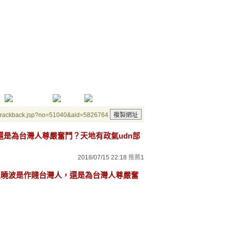
/trackback.jsp?no=51040&aid=5826764
，還是為台灣人尊嚴奮鬥？天地有政氣udn部
2018/07/15 22:18
推薦
1
「王曉波是作賤台灣人，還是為台灣人尊嚴奮