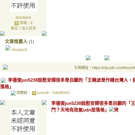
blackjack
等級：8
留言
｜
加入好友
文章推薦人
(1)
blackjack
引用網址：https://city.udn.com/forum
李德俊jun5238說慰安婦很多是自願的「王曉波是作賤台灣人
落格」
回應給：
juntruth（5dbf8069）
李德俊jun5238說慰安婦很多是自願的
鬥？天地有政氣udn部落格」