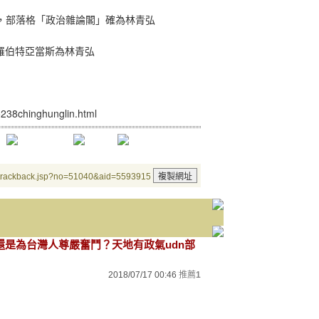
，部落格「政治雜論閣」確為林青弘
羅伯特亞當斯為林青弘
n5238chinghunglin.html
/trackback.jsp?no=51040&aid=5593915
，還是為台灣人尊嚴奮鬥？天地有政氣udn部
2018/07/17 00:46
推薦
1