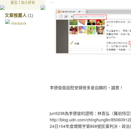
…
留言
｜
加入好友
文章推薦人
(1)
blackjack
李德俊竟說慰安婦很多是自願的，譴責！
jun5238
為李德俊的證明：林青弘（羅伯特亞
http://blog.udn.com/chinghunglin/85060912
24
日
104
年度壢簡字第
868
號民事判決，政治