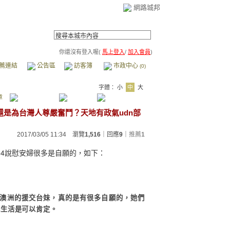
網路城邦
你還沒有登入喔(
馬上登入
/
加入會員
)
薦連結
公告區
訪客簿
市政中心
(0)
字體：
小
中
大
章
，還是為台灣人尊嚴奮鬥？天地有政氣udn部
2017/03/05 11:34 瀏覽
1,516
｜回應
9
｜
推薦
1
84
說慰安婦很多是自願的，如下：
澳洲的援交台妹，真的是有很多自願的，她們
或生活是可以肯定。