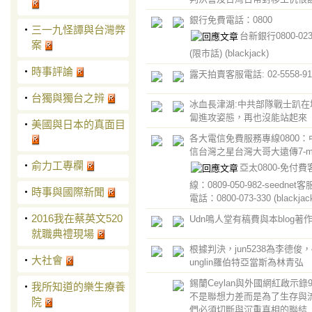
銀行免費電話：0800
‧
三一九怪譚與台灣弊
台新銀行0800-023
案
(限市話)
(blackjack)
‧
時事評論
露天拍賣客服電話: 02-5558-91
‧
台獨與獨台之辨
冰血長津湖:中共部隊戰士趴在
匐進攻姿態，再也沒能站起來
‧
美國與日本的真面目
各大電信免費服務專線0800：
信台灣之星台灣大哥大遠傳7-mob
‧
俞力工專欄
亞太0800-免付
線：0809-050-982-seednet
‧
時事與國際新聞
電話：0800-073-330
(blackjac
‧
2016​我在蔡英文520
​Udn鳴人堂有稿費與本blog著
就職典禮現場
根據判決，jun5238為李德俊，ch
‧
大社會
unglin羅伯特亞當斯為林青弘
錫蘭Ceylan與外國網紅啟示錄9
‧
我所知道的樂生療養
不是聯想力差而是為了生存與流
院
們必須切斷與沉重真相的聯結