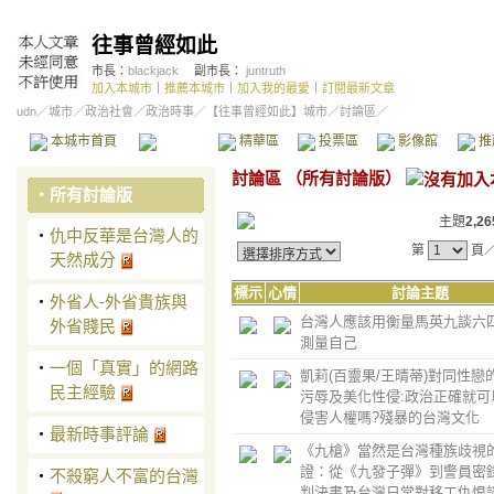
往事曾經如此
市長：
blackjack
副市長：
juntruth
加入本城市
｜
推薦本城市
｜
加入我的最愛
｜
訂閱最新文章
udn
／
城市
／
政治社會
／
政治時事
／
【往事曾經如此】城市
／討論區／
本城市首頁
討論區
精華區
投票區
影像館
推
討論區
（
所有討論版
）
‧
所有討論版
主題
2,26
‧
仇中反華是台灣人的
第
頁
天然成分
標示
心情
討論主題
‧
外省人-外省貴族與
台灣人應該用衡量馬英九談六
外省賤民
測量自己
‧
一個「真實」的網路
凱莉(百靈果/王晴蒂)對同性戀
民主經驗
污辱及美化性侵:政治正確就可
侵害人權嗎?殘暴的台灣文化
‧
最新時事評論
《九槍》當然是台灣種族歧視
證：從《九發子彈》到警員密
‧
不殺窮人不富的台灣
判決書及台灣日常對移工仇恨