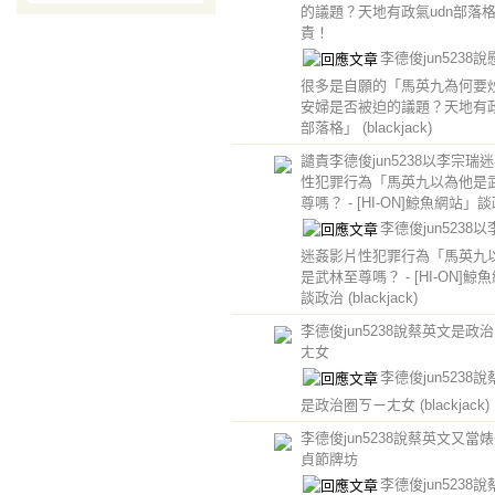
的議題？天地有政氣udn部落
責！
李德俊jun5238
很多是自願的「馬英九為何要
安婦是否被迫的議題？天地有政
部落格」
(blackjack)
譴責李德俊jun5238以李宗瑞
性犯罪行為「馬英九以為他是
尊嗎？ - [HI-ON]鯨魚網站」
李德俊jun5238
迷姦影片性犯罪行為「馬英九
是武林至尊嗎？ - [HI-ON]鯨
談政治
(blackjack)
李德俊jun5238說蔡英文是政
ㄤ女
李德俊jun5238
是政治圈ㄎㄧㄤ女
(blackjack)
李德俊jun5238說蔡英文又當
貞節牌坊
李德俊jun5238