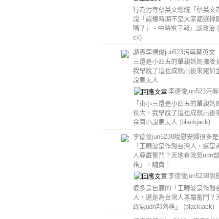
行為污辱蔡英文總統「蔡英文
說「威權時期不是大家都選擇
嗎？」 - 中時電子報」談政治
ck)
譴責李德俊jun523污辱蔡英文
三還是小四五的單親媽媽撫養
我早說了這也成就出後來宛如
說馬夫人
李德俊jun523污
「由小三還是小四五的單親媽
長大，我早說了這也成就出後
金庸小說馬夫人
(blackjack)
李德俊jun5238說慰安婦很多
「王曉波是作賤台灣人，還是
人尊嚴奮鬥？天地有政氣udn
格」，譴責！
李德俊jun5238
很多是自願的「王曉波是作賤
人，還是為台灣人尊嚴奮鬥？
政氣udn部落格」
(blackjack)