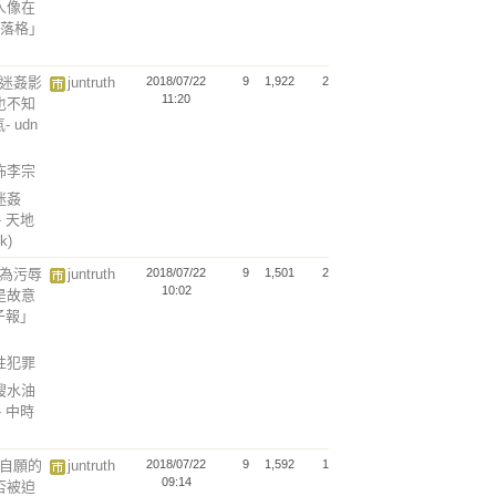
人像在
部落格」
瑞迷姦影
juntruth
2018/07/22
9
1,922
2
11:20
也不知
 udn
散佈李宗
迷姦
 天地
k)
行為污辱
juntruth
2018/07/22
9
1,501
2
10:02
是故意
子報」
以性犯罪
餿水油
 中時
是自願的
juntruth
2018/07/22
9
1,592
1
09:14
否被迫