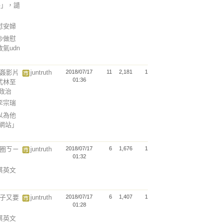
格」，譴
說慰安婦
炒做慰
氣udn
迷姦影片
juntruth
2018/07/17
11
2,181
1
01:36
武林至
談政治
以李宗瑞
以為他
魚網站」
治圈ㄎㄧ
juntruth
2018/07/17
6
1,676
1
01:32
說蔡英文
婊子又要
juntruth
2018/07/17
6
1,407
1
01:28
說蔡英文