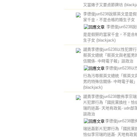
又當婊子又要貞節牌坊
(blackj
李德俊jun5238說蔡英文是是
家千金，不是合格的婚生子女
李德俊jun5238
是是假掰的富家千金，不是合
生子女
(blackjack)
譴責李德俊jun5238以性犯罪
蔡英文總統「蔡英文與老藍男
信關係- 中時電子報」談政治
李德俊jun5238
行為污辱蔡英文總統「蔡英文
男的特殊信關係- 中時電子報
(blackjack)
譴責李德俊jun5238散佈李宗
片犯罪行為「國民黨換柱，恰
瑞的迷姦- 天地有政氣- udn部
談政治
李德俊jun5238
瑞迷姦影片犯罪行為「國民黨
恰似李宗瑞的迷姦- 天地有政氣- 