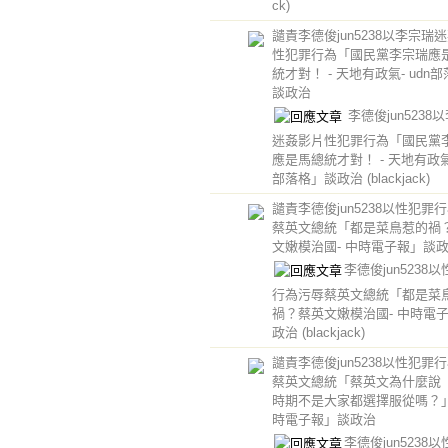
ck)
譴責李德俊jun5238以李宗瑞
性犯罪行為「國民黨李宗瑞應
統才對！ - 天地有政氣- udn
談政治
李德俊jun5238
迷姦影片性犯罪行為「國民黨
應是馬總統才對！ - 天地有政氣-
部落格」談政治
(blackjack)
譴責李德俊jun5238以性犯罪
蔡英文總統「都是菜鳥惹的禍
文嫩模治國- 中時電子報」談
李德俊jun5238
行為污辱蔡英文總統「都是菜
禍？蔡英文嫩模治國- 中時電
政治
(blackjack)
譴責李德俊jun5238以性犯罪
蔡英文總統「蔡英文為什麼說
時期不是大家都選擇服從嗎？」 
時電子報」談政治
李德俊jun5238