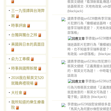
蔡英文總統「看頂新案亂傳證
迷姦蔡英文- 天地有政氣 udn
‧
三一九怪譚與台灣弊
(blackjack)
案
譴責李德俊jun5238散佈李宗
片犯罪行為「嫩模被迷姦時，
‧
時事評論
道李宗瑞幹甚麼？ - 天地有政氣-
部落格」
‧
台獨與獨台之辨
李德俊jun5238
‧
美國與日本的真面目
瑞迷姦影片犯罪行為「嫩模被
時，也不知道李宗瑞幹甚麼？ -
有政氣- udn部落格」
(blackjac
‧
俞力工專欄
譴責李德俊jun5238以性犯罪
蔡英文總統「正義賣餿水油就
‧
時事與國際新聞
的，蔡英文可為證！ - 中時電
談政治
‧
2016​我在蔡英文520
李德俊jun5238
就職典禮現場
行為污辱蔡英文總統「正義賣
就是故意的，蔡英文可為證！ -
‧
大社會
電子報」談政治
(blackjack)
‧
我所知道的樂生療養
李德俊jun5238說慰安婦很多
院
「馬英九為何要炒做慰安婦是