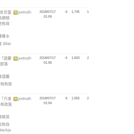
二女兒當
juntruth
2018/07/17
6
1,745
1
01:09
馬總統
地有政
舉陳萬水
者
(blac
濟「證嚴
juntruth
2018/07/17
6
1,603
2
01:06
n部落
污辱證嚴
天地有政
統「只准
juntruth
2018/07/17
6
1,555
2
01:04
地有政氣
污辱蔡英
百姓自
blackja