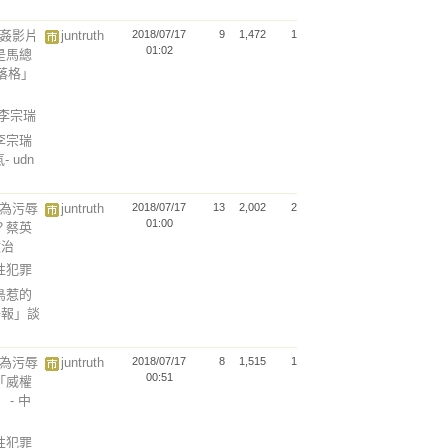
迷姦影片
juntruth
2018/07/17
9
1,472
1
01:02
是馬總
部落格」
以李宗瑞
李宗瑞
 udn
行為污辱
juntruth
2018/07/17
13
2,002
2
01:00
？蔡英
政治
以性犯罪
鳥惹的
子報」談
行為污辱
juntruth
2018/07/17
8
1,515
1
00:51
「威權
- 中
以性犯罪