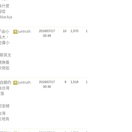
為什麼
服從
(blackja
「由小
juntruth
2018/07/17
10
1,570
1
00:48
長大，
金庸小
辱蔡英文
媽撫養
來宛如
是自願的
juntruth
2018/07/17
9
1,518
1
00:46
為台灣
部落
說慰安婦
台灣
天地有