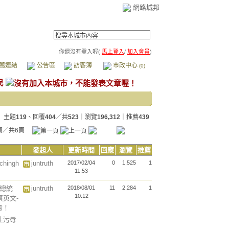
網路城邦
你還沒有登入喔(
馬上登入
/
加入會員
)
薦連結
公告區
訪客簿
市政中心
(0)
民
主題
119
、回覆
404
／共
523
｜瀏覽
196,312
｜推薦
439
頁／共6頁
發起人
更新時間
回應
瀏覽
推薦
ingh
juntruth
2017/02/04
0
1,525
1
11:53
文總統
juntruth
2018/08/01
11
2,284
1
10:12
英文-
責！
以性污辱