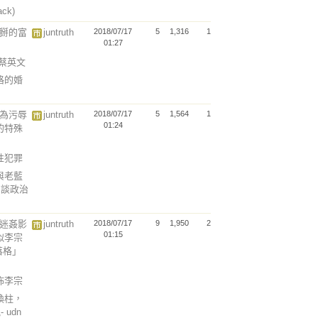
ack)
假掰的富
juntruth
2018/07/17
5
1,316
1
01:27
說蔡英文
格的婚
行為污辱
juntruth
2018/07/17
5
1,564
1
01:24
的特殊
以性犯罪
與老藍
」談政治
瑞迷姦影
juntruth
2018/07/17
9
1,950
2
01:15
似李宗
落格」
散佈李宗
換柱，
udn