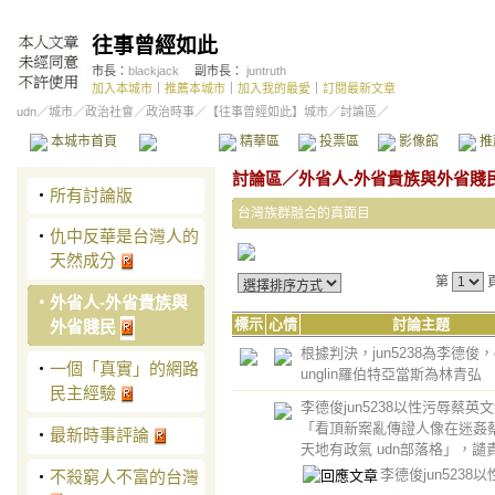
往事曾經如此
市長：
blackjack
副市長：
juntruth
加入本城市
｜
推薦本城市
｜
加入我的最愛
｜
訂閱最新文章
udn
／
城市
／
政治社會
／
政治時事
／
【往事曾經如此】城市
／討論區／
本城市首頁
討論區
精華區
投票區
影像館
推
討論區
／
外省人-外省貴族與外省賤
‧
所有討論版
台灣族群融合的真面目
‧
仇中反華是台灣人的
天然成分
第
‧
外省人-外省貴族與
標示
心情
討論主題
外省賤民
根據判決，jun5238為李德俊，ch
‧
一個「真實」的網路
unglin羅伯特亞當斯為林青弘
民主經驗
李德俊jun5238以性污辱蔡英
「看頂新案亂傳證人像在迷姦蔡
‧
最新時事評論
天地有政氣 udn部落格」，譴
李德俊jun5238
‧
不殺窮人不富的台灣