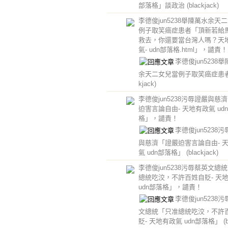
部落格」談政治
(blackjack)
李德俊jun5238舉陳萬水余天
例子取笑癌症患者「頂新若給
救去，你還要當台灣人嗎？天
氣- udn部落格.html」，譴責！
李德俊jun5238
余天二女兒當例子取笑癌症患
kjack)
李德俊jun5238污辱證嚴與慈
迫害言論自由- 天地有政氣 ud
格」，譴責！
李德俊jun5238
與慈濟「證嚴迫害言論自由- 
氣 udn部落格」
(blackjack)
李德俊jun5238污辱蔡英文總
總統吃洨，不許百姓自貶- 天
udn部落格」，譴責！
李德俊jun5238
文總統「只准總統吃洨，不許
貶- 天地有政氣 udn部落格」
(