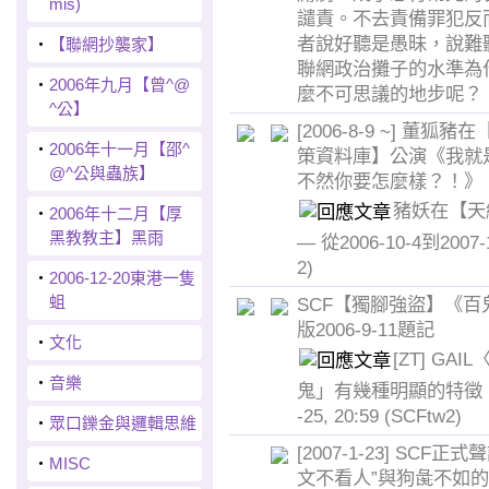
mis)
譴責。不去責備罪犯反
者說好聽是愚昧，說難
‧
【聯網抄襲家】
聯網政治攤子的水準為
‧
2006年九月【曾^@
麼不可思議的地步呢？
^公】
[2006-8-9 ~] 董狐
‧
2006年十一月【邵^
策資料庫】公演《我就
@^公與蟲族】
不然你要怎麼樣？！》
豬妖在【天
‧
2006年十二月【厚
黑教教主】黑雨
— 從2006-10-4到2007-
2)
‧
2006-12-20東港一隻
蛆
SCF【獨腳強盜】《百
版2006-9-11題記
‧
文化
[ZT] GA
‧
音樂
鬼」有幾種明顯的特徵：〉
-25, 20:59
(SCFtw2)
‧
眾口鑠金與邏輯思維
[2007-1-23] SCF
‧
MISC
文不看人”與狗彘不如的