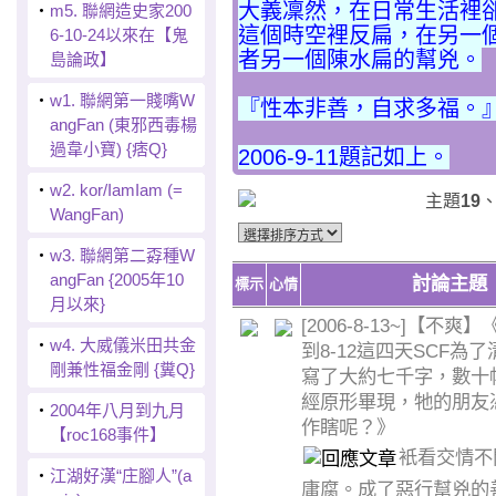
大義凜然，在日常生活裡
‧
m5. 聯網造史家200
這個時空裡反扁，在另一
6-10-24以來在【鬼
者另一個陳水扁的幫兇。
島論政】
‧
w1. 聯網第一賤嘴W
『性本非善，自求多福。』
angFan (東邪西毒楊
過韋小寶) {痞Q}
2006-9-11題記如上。
‧
w2. kor/IamIam (=
主題
19
WangFan)
‧
w3. 聯網第二孬種W
angFan {2005年10
討論主題
標示
心情
月以來}
[2006-8-13~]【不爽】《
‧
w4. 大威儀米田共金
到8-12這四天SCF為
剛兼性福金剛 {糞Q}
寫了大約七千字，數十
經原形畢現，牠的朋友
‧
2004年八月到九月
作瞎呢？》
【roc168事件】
衹看交情不
‧
江湖好漢“庄腳人”(a
庸腐。成了惡行幫兇的