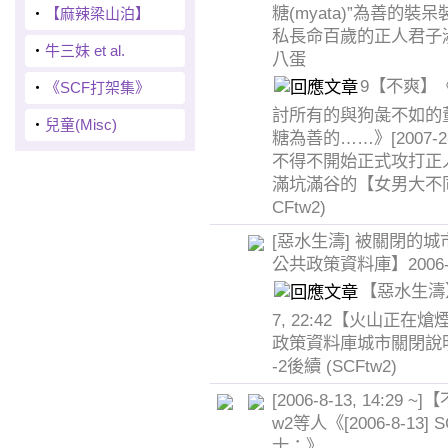
糖(myata)”為善的裝
‧
【麻辣梁山泊】
私長命百歲的正人君子
‧
牛三妹 et al.
八蛋
9【不爽】
‧
《SCF打架集》
討所有的與狗彘不如的
‧
兒童(Misc)
糖為善的……》[2007-2-
不得不開始正式攻打正
滿坑滿谷的【女男大不
CFtw2)
[惡水生濤] 被關閉的
公共政策資料庫】2006-8
【惡水生濤】2
7, 22:42【火山正在
政策資料庫城市關閉說明 —
-2後續
(SCFtw2)
[2006-8-13, 14:29 ~
w2等人《[2006-8-13]
士：》