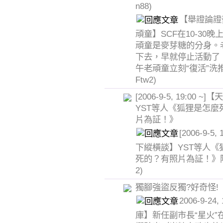
n88)
【舉證論證麥
頑童】SCF在10-30
頑童是麥芽糖的分身。
下去，早就停止活動了。』
午老頑童立刻“復活”洗
Ftw2)
[2006-9-5, 19:00 
YST等人《狐狸是怎麼
片為証！》
[2006-9-5,
下縱橫談】YST等人《
死的？有照片為証！》
2)
獨腳強盜反獨?好奇怪!
2006-9-24
庫】新任副市長“星火”