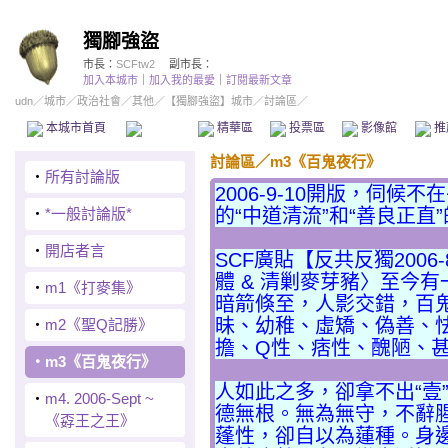
獨腳強盜
市長：
SCFtw2
副市長：
加入本城市
｜
加入我的最愛
｜
訂閱最新文章
udn
／
城市
／
政治社會
／
其他
／
【獨腳強盜】城市
／討論區／
本城市首頁
討論區
精華區
投票區
影像館
推
討論區
／
m3《百鬼夜行》
‧
所有討論版
2006-9-10開版，伺候
‧
*一般討論版*
的“中道清流”和“善良正直
‧
開店者言
SCF廣貼【反共反獨2006
體 & 清剿麥芽豬〉至今
‧
m1《打麥集》
暗箭倏至，人影交錯，百
昧、幼稚、虛矯、偽善、
‧
m2《聖Q記勝》
擔、Q性、痞性、醜陋、
‧
m3《百鬼夜行》
人如此之多，卻拿不出“壹
‧
m4. 2006-Sept ~
德無根。無為無守，不辭
《孬王之王》
蓬性，卻自以為蓮種。身