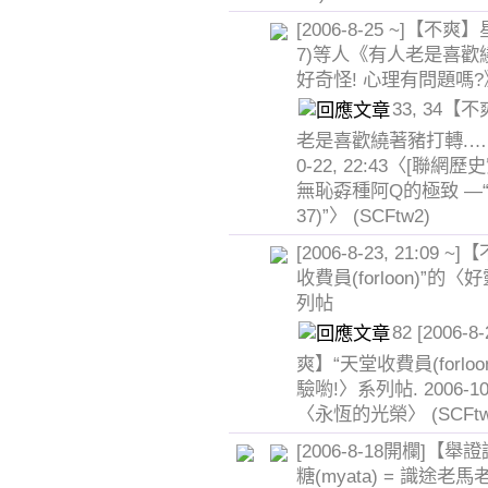
[2006-8-25 ~]【不爽】
7)等人《有人老是喜歡
好奇怪! 心理有問題嗎?
33, 34
老是喜歡繞著豬打轉.……
0-22, 22:43〈[聯網歷
無恥孬種阿Q的極致 —“星
37)”〉
(SCFtw2)
[2006-8-23, 21:09 
收費員(forloon)”的
列帖
82 [2006-8
爽】“天堂收費員(forlo
驗喲!〉系列帖. 2006-10-3
〈永恆的光榮〉
(SCFt
[2006-8-18開欄]【
糖(myata) = 識途老馬