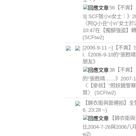
56【不爽】《[
3] SCF致小n女士：》200
〈阿Q小丑“小n”女士於200
10:47在【獨腳強盜】
(SCFtw2)
[2006-9-11 ~]【不爽】S
l.《2006-9-10的“張甦晴(i
朋友》
38【不爽】《
的“張甦晴……》2007-1-2
〈【麥叔】“照妖鏡警察
質〉
(SCFtw2)
【錦衣衛與蒼蠅拍】全覽(2
6, 23:28 ~)
【錦衣衛與
比2004-7-26與2006
w2)