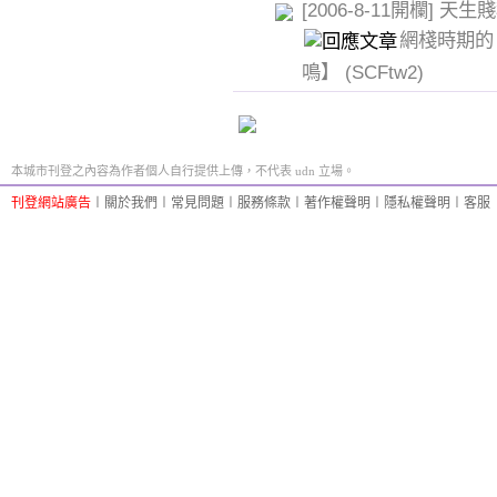
[2006-8-11開欄] 天
網棧時期的
鳴】
(SCFtw2)
本城市刊登之內容為作者個人自行提供上傳，不代表 udn 立場。
刊登網站廣告
︱
關於我們
︱
常見問題
︱
服務條款
︱
著作權聲明
︱
隱私權聲明
︱
客服