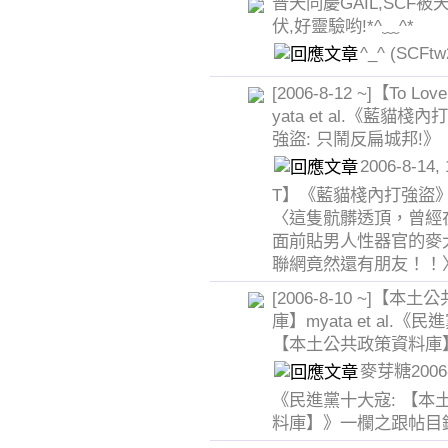
普天同慶GAIL,SCF
伏,好靈驗哟!*^﹏^*
^_^
(SCFtw
[2006-8-12 ~]【To Lov
yata et al.《藍貓棧
強盜: 只鬧反扁城邦!》
2006-8-14,
T】《藍貓棧內打強盜》17
〈這隻骯髒透頂，曾經
面前貼男人性器官的麥
聯網竟然還有朋友！！
[2006-8-10 ~]【本
庫】myata et al.《
【本土公共政策資料庫
麥芽糖2006-8
《民進黨十大寇: 【本
料庫】》一欄之跟帖目