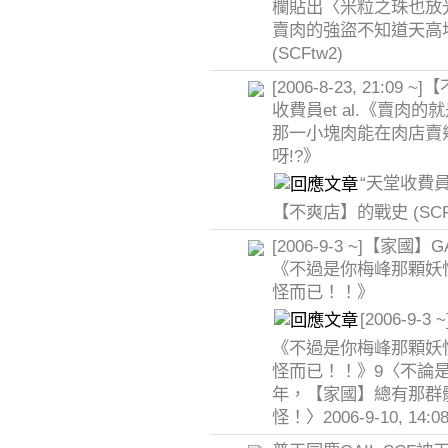
欄貼出〈米粒之珠也放光
賣肉的強盜不知道天高
(SCFtw2)
[2006-8-23, 21:09 
收費員et al.《賣肉的
那一小塊肉能在肉店賣
呀!?》
“天堂收費員(f
【不爽店】的戰史
(SC
[2006-9-3 ~]【家國】GAI
《不過是你梅峰那顆妖
怪而已！！》
[2006-9-
《不過是你梅峰那顆妖
怪而已！！》9〈不論
年，【家國】總有那群
怪！〉2006-9-10, 14:0