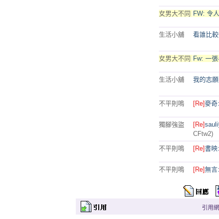
女男大不同
FW: 
生活小舖
看誰比較
女男大不同
Fw: 
生活小舖
我的志願
不平則鳴
[Re]
麥奇
獨腳強盜
[Re]
sa
CFtw2)
不平則鳴
[Re]
書映
不平則鳴
[Re]
無言
引用網址：