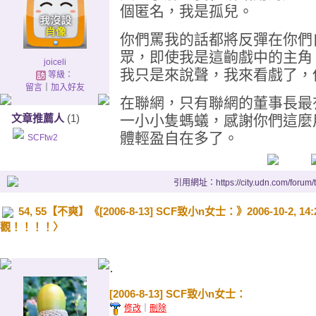
個匿名，我是孤兒。
你們罵我的話都將反彈在你們
眾，即使我是這齣戲中的主角
joiceli
我只是來說聲，我來看戲了，
等級：
留言
｜
加入好友
在聯網，只有聯網的董事長最
文章推薦人
(1)
一小小隻螞蟻，感謝你們這麼
體輕盈自在多了。
SCFtw2
引用網址：https://city.udn.com/forum
54, 55【不爽】《[2006-8-13] SCF致小n女士：》2006-10
觀！！！！〉
.
[2006-8-13] SCF致小n女士：
修改
｜
刪除