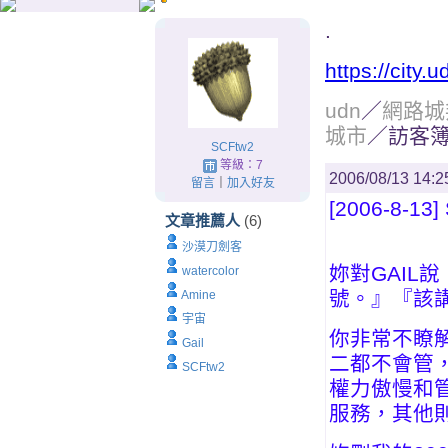
.
https://city
udn
／
網路城
城市
／訪客
SCFtw2
等級：7
2006/08/13 14:2
留言
｜
加入好友
[2006-8-1
文章推薦人
(6)
沙漠刀劍客
妳對GAIL
watercolor
號。』『該
Amine
宇宙
你非常不瞭
Gail
二都不會管
SCFtw2
權力傲慢和
服務，其他