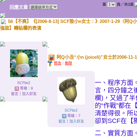
第
頁／共3頁
回應文章
56【不爽】《[2006-8-13] SCF致小n女士：》2007-1-29〈阿Q小
強盜】轉貼欄的表演
.
阿Q小丑“小n (joiceli)”女士於2006-
修改
｜
刪除
一、程序方面。S
SCFtw2
等級：8
言，四分鐘之後
留言
｜
加入好友
欄)，又過了半
的“作戰”都在【
SCFtw2
清楚得很。所
等級：7
卻到SCF在【
留言
｜
加入好友
二、實質方面