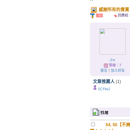
感謝所有的責罵
刪除
回應給
小n
等級：7
留言
｜
加入好友
文章推薦人
(1)
SCFtw2
54, 55【不