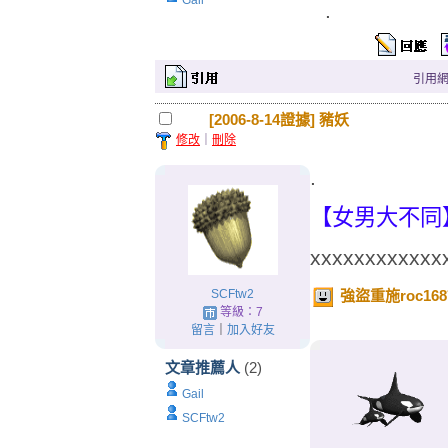
Gail
.
引用網址：
[2006-8-14證據] 豬妖
修改
｜
刪除
.
【女男大不同
xxxxxxxxxxxx
SCFtw2
強盜重施roc16
等級：7
留言
｜
加入好友
文章推薦人
(2)
Gail
SCFtw2