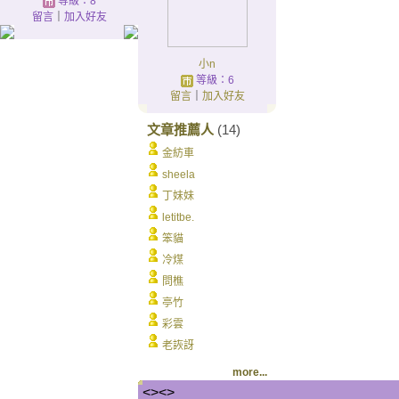
等級：8
留言
｜
加入好友
小n
等級：6
留言
｜
加入好友
文章推薦人
(14)
金紡車
sheela
丁妹妹
letitbe.
笨貓
冷煤
問樵
亭竹
彩雲
老詼訝
more...
<><>