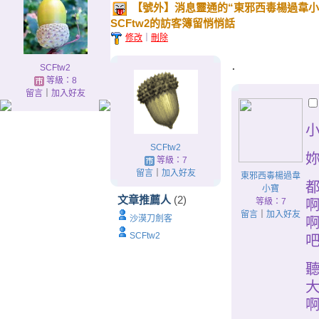
【號外】消息靈通的“東邪西毒楊過韋小寶(Wan
SCFtw2的訪客簿留悄悄話
修改
｜
刪除
.
SCFtw2
等級：8
留言
｜
加入好友
SCFtw2
等級：7
留言
｜
加入好友
東邪西毒楊過韋
小寶
文章推薦人
(2)
等級：7
留言
｜
加入好友
沙漠刀劍客
SCFtw2