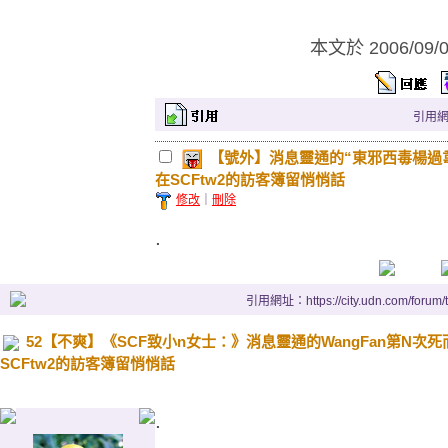
本文於
2006/09/
引用網址：
【號外】消息靈通的“東邪西毒楊過韋小寶(W
在SCFtw2的訪客簿留悄悄話
修改
｜
刪除
.
引用網址：https://city.udn.com/forum
52【不爽】《SCF致小n女士：》消息靈通的WangFan第N次死而復生(
SCFtw2的訪客簿留悄悄話
.