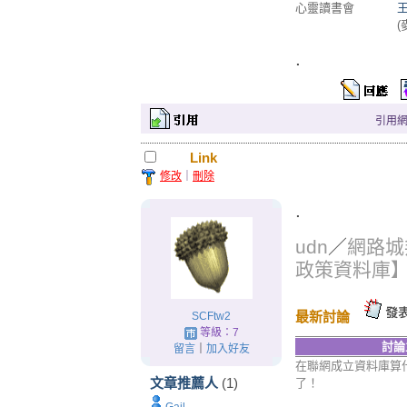
心靈讀書會
(
.
引用網址：
Link
修改
｜
刪除
.
udn
／
網路城
政策資料庫
最新討論
SCFtw2
等級：7
討論
留言
｜
加入好友
在聯網成立資料庫算
文章推薦人
(1)
了！