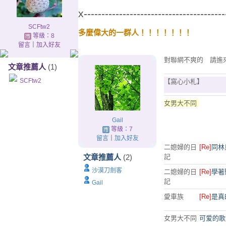
x----------------------------------------
SCFtw2
多麼偉大的一群人！！！！！！！
等級：8
留言
｜
加入好友
對聯網不爽的 請進
文章推薦人
(1)
SCFtw2
【窩心小札】
女男大不同
Gail
等級：7
留言
｜
加入好友
二媳婦的日
[Re]
同林
文章推薦人
(2)
記
沙漠刀劍客
二媳婦的日
[Re]
學著
記
Gail
愛車族
[Re]
是真
女男大不同
可爱的歌