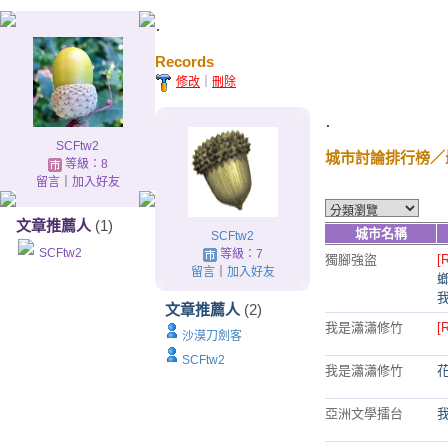
.
Records
修改
｜
刪除
.
SCFtw2
城市討論排行榜
／
等級：8
留言
｜
加入好友
文章推薦人
(1)
城市名稱
SCFtw2
SCFtw2
等級：7
獨腳強盜
[
留言
｜
加入好友
文章推薦人
(2)
我是瀟瀟修竹
[
沙漠刀劍客
SCFtw2
我是瀟瀟修竹
亞洲文學擂台