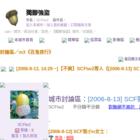
獨腳強盜
市長：
SCFtw2
副市長：
加入本城市
｜
加入我的最愛
｜
訂閱最新文章
udn
／
城市
／
政治社會
／
其他
／
【獨腳強盜】城市
／討論區／
本城市首頁
討論區
精華區
投票區
影像館
推
討論區
／
m3《百鬼夜行》
看回應文
[2006-8-13, 14:29 ~]【不爽】SCFtw2等人《[2006-8-13
.
城市討論區：
[2006-8-13] 
SCFtw2
不分類∕不分類
對聯網不爽的 
.
SCFtw2
等級：8
[2006-8-13] SCF致小n女士：
留言
｜
加入好友
修改
｜
刪除