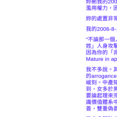
妳刪我的200
濫用權力，
妳的處置非
我的2006-8-
"不論那一
姓」人身攻
因為你的「
Mature in ap
我不多說。其實不
的arrog
峻刻。中產
到，女多於
要論起理來
識價值體系
善，雙重偽