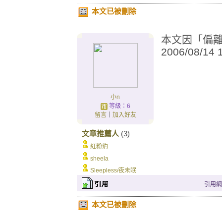
本文已被刪除
本文因「偏離城
2006/08/14
小n
等級：6
留言
｜
加入好友
文章推薦人
(3)
紅粉豹
sheela
Sleepless/夜未眠
引用網址：
本文已被刪除