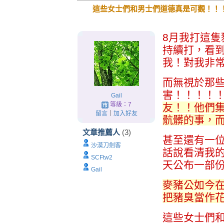
這些女士們和男士們道德真是可觀！！
8月我打這
持續打，看
我！對我非
而無視於那
害！！！！
Gail
等級：7
友！！他們
留言
｜
加入好友
骯髒的事，
文章推薦人
(3)
甚至還有一
沙漠刀劍客
話說看清我
SCFtw2
天公布一部
Gail
麥豬公如今在
把豬臭當作
這些女士們