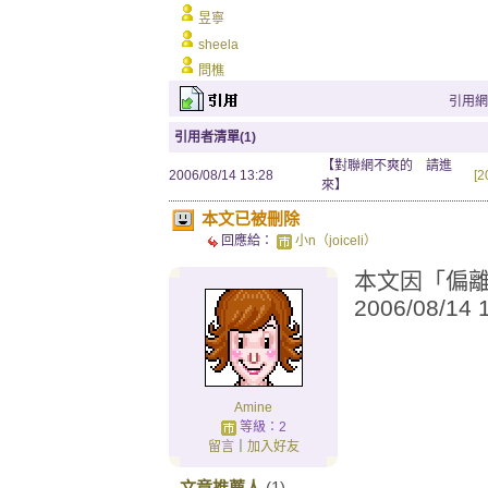
昱寧
sheela
問樵
引用網址：
引用者清單(1)
【對聯網不爽的 請進
2006/08/14 13:28
[
來】
本文已被刪除
回應給：
小n（joiceli）
本文因「偏離城
2006/08/14
Amine
等級：2
留言
｜
加入好友
文章推薦人
(1)