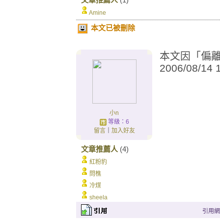
Amine
本文已被刪除
本文因「偏離城
2006/08/14
小n
等級：6
留言
｜
加入好友
文章推薦人
(4)
紅粉豹
問樵
冷煤
sheela
引用網址：