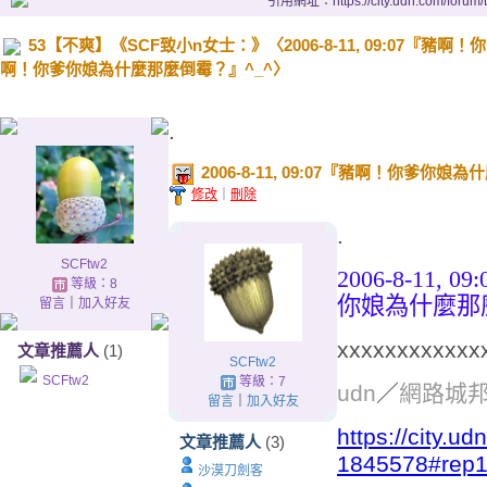
引用網址：https://city.udn.com/forum
53【不爽】《SCF致小n女士：》〈2006-8-11, 09:07
啊！你爹你娘為什麼那麼倒霉？』^_^〉
.
2006-8-11, 09:07『豬啊！你
修改
｜
刪除
.
SCFtw2
2006-8-11, 09:
等級：8
你娘為什麼那
留言
｜
加入好友
xxxxxxxxxxxx
文章推薦人
(1)
SCFtw2
SCFtw2
等級：7
udn
／
網路城
留言
｜
加入好友
https://city.
文章推薦人
(3)
1845578#rep
沙漠刀劍客