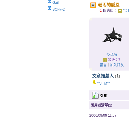
Gail
老丐的感恩
SCFtw2
回應給：
**J
麥芽糖
等級：7
留言
｜
加入好友
文章推薦人
(1)
**J I M**
引用者清單(1)
2006/09/09 11:57