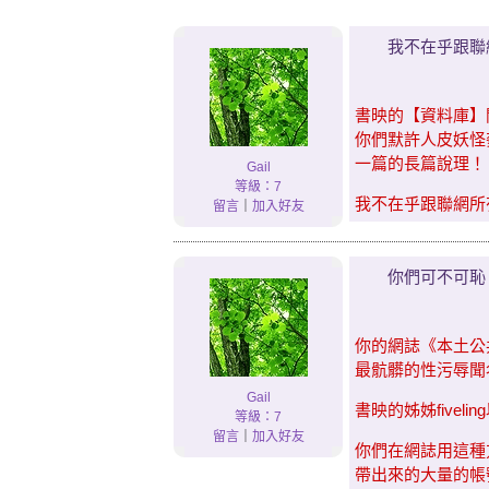
我不在乎跟聯
書映的【資料庫】
你們默許人皮妖怪麥
一篇的長篇說理！
Gail
等級：7
我不在乎跟聯網所
留言
｜
加入好友
你們可不可恥
你的網誌《本土公
最骯髒的性污辱聞
Gail
書映的姊姊five
等級：7
留言
｜
加入好友
你們在網誌用這種
帶出來的大量的帳號