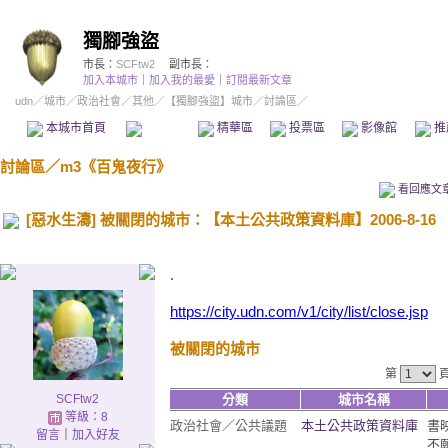
獨腳強盜
市長：
SCFtw2
副市長：
加入本城市
｜
加入我的最愛
｜
訂閱最新文章
udn
／
城市
／
政治社會
／
其他
／
【獨腳強盜】城市
／討論區／
本城市首頁
討論區
精華區
投票區
影像館
推
討論區
／
m3《百鬼夜行》
看回應文
[惡水生濤] 被關閉的城市：【本土公共政策資料庫】2006-8-16
.
https://city.udn.com/v1/city/list/close.jsp
被關閉的城市
第
SCFtw2
分類
城市名稱
等級：8
政治社會
／
公共議題
本土公共政策資料庫
書
留言
｜
加入好友
不