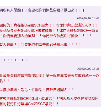
網所有人鬧翻！！我要把你們這些偽君子揪出來！！！！
2007/02/02 18:42
關假的！意在給Gail和SCF壓力！！而你們這些虛矯的人啊！！
芽糖長期對Gail和SCF做骯髒事！！你們集體抵制SCF一篇又
！你們漠視別人的憤怒！！你們至今依然活得愉快！！！！
有人鬧翻！！我要把你們這些偽君子揪出來！！！！
！！！！！！！！
2007/02/02 18:36
共政策資料庫城市關閉說明》第一個推薦者是天堂收費豬－－以
名！！
ling以搞小集團、栽污、性髒話、自輕自賤聞名！！
方式集體抵制SCF和Gail，裝清高！！把因為人皮妖怪麥芽糖所
的栽污性污辱讓Gail和SCF承受！！