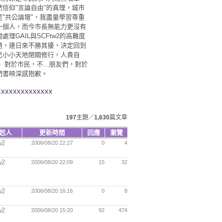
然信仰"言論自由"的真理，城市
是"共公論壇"，我盡量學習尊重
一個人，而今市長無能力更沒有
處理GAIL與SCFtw2的高難度
題，連日來不勝其擾，決定回到
己小小天地閉關修行，人貴自
。 對於市民，不...朋友們，對於
們書映深感抱歉。
xxxxxxxxxxxxxx
197
主題／
1,630
篇文章
起人
更新時間
回應
瀏覽
w2
2006/08/20 22:27
0
4
w2
2006/08/20 22:09
15
32
w2
2006/08/20 16:16
0
8
w2
2006/08/20 15:20
92
474