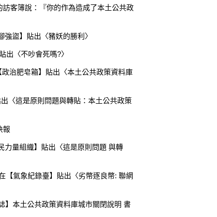
Ftw2的訪客簿說：『你的作為造成了本土公共政
2在【獨腳強盜】貼出〈豬妖的勝利〉
族】貼出〈不吵會死嗎?〉
US)在【政治肥皂箱】貼出〈本土公共政策資料庫
ing在網誌貼出〈這是原則問題與轉貼：本土公共政策
快報
ing在【人民力量組織】貼出〈這是原則問題 與轉
yata)在【氣象紀錄臺】貼出〈劣幣逐良幣: 聯網
wu 的網誌】本土公共政策資料庫城市關閉說明 書