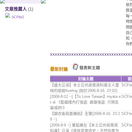
依
文章推薦人
(1)
既
每
SCFtw2
時間
問
自
知
你
xxxxxxxxxxxxxxxxxxxxxxxxxxxxxxxxxx
最新討論
討論主題
發
【盛大公演】本土公共政策資料庫主人書
SCFt
映的姐姐fiveling (始於2006-8-16, 23:02)
[2006-8-12 ~]【To Love Taiwan】myata e
SCFt
t al.《藍貓棧內打強盜: 雌雄強盜: 只鬧反
扁城邦!》
【錦衣衛與蒼蠅拍】全覽(2006-8-16, 23:2
SCFt
8 ~)
[2006-8-9 ~] 董狐豬在【本土公共政策資
SCFt
料庫】公演《我就是要造史，不然你要怎