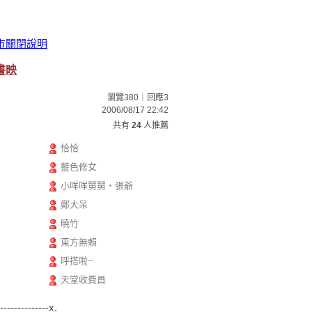
市關閉說明
書映
瀏覽380｜回應3
2006/08/17 22:42
共有
24
人推薦
恰恰
藍色修女
小咩咩舅舅‧張爺
鄭大呆
曉竹
東方無賴
呼搭啦~
天堂收費員
---------------x.