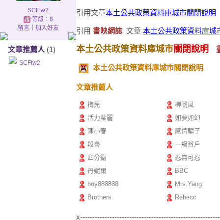
SCFtw2
引用文章
本土公共政策資料庫城市關閉說明
等級：8
留言
｜
加入好友
引用
書映網誌
文章
本土公共政策資料庫城
本土公共政策資料庫城市
關閉說明
文章推薦人
(1)
SCFtw2
本土公共政策資料庫城市關閉說明
文章推薦人
梅兒
柳隨風
活力蘿麗
如夢如幻
陳小春
感情騙子
段譽
一級貧戶
四分衛
忍無可忍
丹妮爾
BBC
boy888888
Mrs.Yang
Brothers
Rebecc
x--------------------------------------------------------