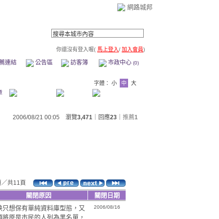
網路城邦
你還沒有登入喔(
馬上登入
/
加入會員
)
薦連結
公告區
訪客簿
市政中心
(0)
字體：
小
中
大
章
2006/08/21 00:05 瀏覽
3,471
｜回應
23
｜
推薦
1
頁／共11頁
關閉原因
關閉日期
映只想保有單純資料庫型態，又
2006/08/16
願將原是市民的人列為黑名單，