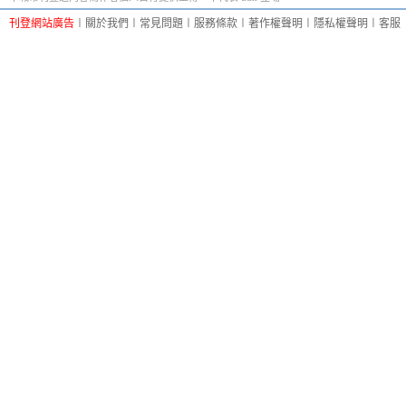
刊登網站廣告
︱
關於我們
︱
常見問題
︱
服務條款
︱
著作權聲明
︱
隱私權聲明
︱
客服