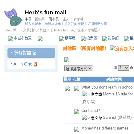
Herb's fun mail
市長：
霍伯桑
副市長：
主夫
、
麥芽糖
加入本城市
｜
推薦本城市
｜
加入我的最愛
｜
訂閱最新文章
udn
／
城市
／
文學創作
／
其他
／
【Herb's fun mail】城市
／討論區／
本城市首頁
討論區
精華區
投票區
影像館
推
討論區
（
所有討論版
）
‧
所有討論版
‧
All in One
第
頁
標示
心情
討論主題
What you don't learn in school
Mom's 18 rule for
(麥芽糖)
Confused?
Sure is!
(麥芽糖)
Money has different names