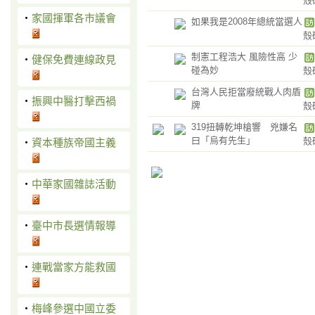
殼
‧
家國揮軍各市議會
如果我是2008年總統當選人
殼
制憲工程浩大 風險性高 少
‧
健保免費連線政見
碰為妙
殼
台灣人民拒當廢統戰人肉盾
‧
振興中醫打擊西禍
牌
殼
319扭轉乾坤槍響 兇嫌名
曰「烏有先生」
殼
‧
資本種族帝國主義
‧
中華家國雜誌活動
‧
臺中市長選情報導
‧
連戰當家方能救國
‧
梅峰參選中國立委