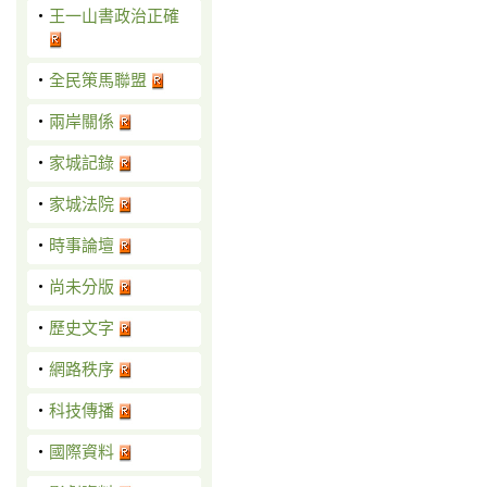
‧
王一山書政治正確
‧
全民策馬聯盟
‧
兩岸關係
‧
家城記錄
‧
家城法院
‧
時事論壇
‧
尚未分版
‧
歷史文字
‧
網路秩序
‧
科技傳播
‧
國際資料