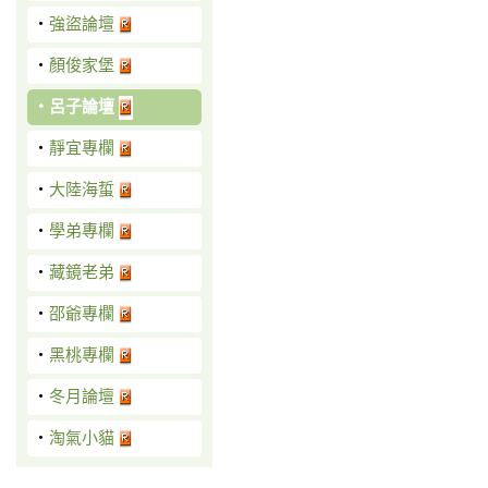
‧
強盜論壇
‧
顏俊家堡
‧
呂子論壇
‧
靜宜專欄
‧
大陸海蜇
‧
學弟專欄
‧
藏鏡老弟
‧
邵爺專欄
‧
黑桃專欄
‧
冬月論壇
‧
淘氣小貓