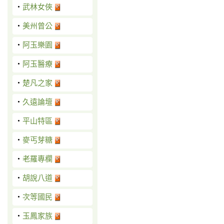
‧
武林女俠
‧
美州曾公
‧
阿玉樂園
‧
阿玉醫療
‧
楚凡之家
‧
久遠論壇
‧
平山特區
‧
麥丐芽糖
‧
老羅專欄
‧
胡說八道
‧
次等國民
‧
玉鳳家族