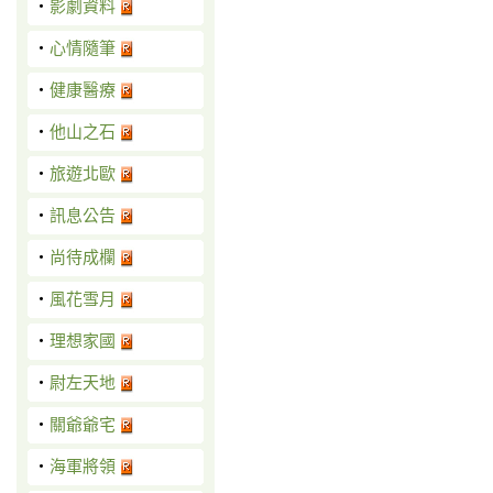
‧
影劇資料
‧
心情隨筆
‧
健康醫療
‧
他山之石
‧
旅遊北歐
‧
訊息公告
‧
尚待成欄
‧
風花雪月
‧
理想家國
‧
尉左天地
‧
關爺爺宅
‧
海軍將領