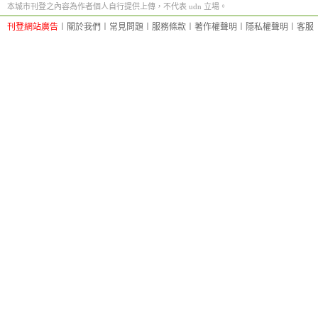
本城市刊登之內容為作者個人自行提供上傳，不代表 udn 立場。
刊登網站廣告
︱
關於我們
︱
常見問題
︱
服務條款
︱
著作權聲明
︱
隱私權聲明
︱
客服