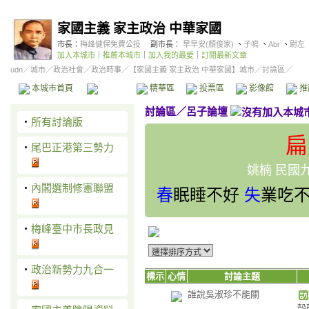
家國主義 家主政治 中華家國
市長：
梅峰健保免費公投
副市長：
早早安(顏俊家)
、
子鳴
、
Abr
、
尉左
加入本城市
｜
推薦本城市
｜
加入我的最愛
｜
訂閱最新文章
udn
／
城市
／
政治社會
／
政治時事
／
【家國主義 家主政治 中華家國】城市
／討論區／
本城市首頁
討論區
精華區
投票區
影像館
推
討論區
／
呂子論壇
‧
所有討論版
扁
‧
尾巴正港第三勢力
姚楠 民國
‧
內閣選制修憲聯盟
春
眠睡不好
失
業吃
‧
梅峰臺中市長政見
‧
政治新勢力九合一
標示
心情
討論主題
誰說吳淑珍不能關
殼