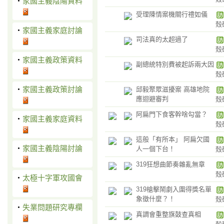
‧
家國主義陰陽資料
受理陳情案機關行禮如儀
殼
‧
家國主義家庭討論
司法真的太超過了
殼
‧
家國主義政策資料
副總統特別費被起訴兩大因
殼
‧
家國主義政策討論
邱毅聚眾滋擾案 高雄地院
應迴避審判
殼
阿扁門下食客幹啥勾當？
‧
家國主義家庭資料
殼
這般「有所本」 阿扁欠國
‧
家國主義陰陽討論
人一個下台！
殼
319狂想曲節奏雜亂無章
殼
‧
太極十字軍攻國會
319槍擊鬧劇入圍得獎名單
象徵什麼？！
殼
‧
失業問題研究專欄
真調會重整旗鼓查真相