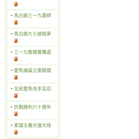
‧
馬白臉三一九賣師
‧
馬白臉九七總統夢
‧
三一九聯盟籌備處
‧
罷免護扁立委聯盟
‧
全民罷免兇手呂后
‧
抗戰勝利六十週年
‧
家國主義光復大陸