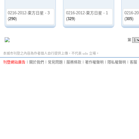
0216-2012-東方日星 - 3
0216-2012-東方日星 - 1
0216-2
(
290
)
(
329
)
(
305
)
第
本城市刊登之內容為作者個人自行提供上傳，不代表 udn 立場。
刊登網站廣告
︱
關於我們
︱
常見問題
︱
服務條款
︱
著作權聲明
︱
隱私權聲明
︱
客服