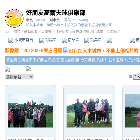
好朋友高爾夫球俱樂部
市長：
lilianlu
副市長：
萍兒
、
PPwang
加入本城市
｜
推薦本城市
｜
加入我的最愛
｜
訂閱最新文章
udn
／
城市
／
運動競賽
／
高爾夫
／
【好朋友高爾夫球俱樂部】城市
／影像館／
本城市首頁
討論區
精華區
投票區
影像館
推
影像館
／
20120216東方日星
寒風真的阻擋不了好朋友們!!對高爾夫的熱情,今天月賽,八組人,就有五組人打27洞,要
第