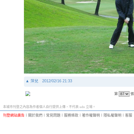
▲
萍兒
2012/02/16 21:33
第
張
本城市刊登之內容為作者個人自行提供上傳，不代表 udn 立場。
刊登網站廣告
︱
關於我們
︱
常見問題
︱
服務條款
︱
著作權聲明
︱
隱私權聲明
︱
客服