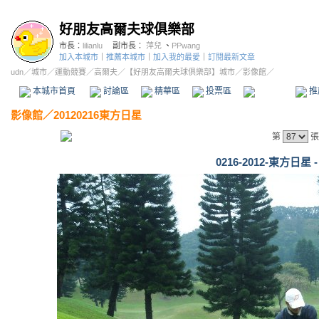
好朋友高爾夫球俱樂部
市長：
lilianlu
副市長：
萍兒
、
PPwang
加入本城市
｜
推薦本城市
｜
加入我的最愛
｜
訂閱最新文章
udn
／
城市
／
運動競賽
／
高爾夫
／
【好朋友高爾夫球俱樂部】城市
／影像館／
本城市首頁
討論區
精華區
投票區
影像館
推
影像館
／
20120216東方日星
第
張
0216-2012-東方日星 -