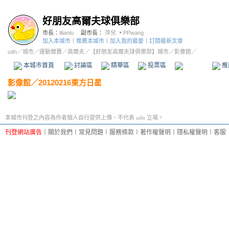
好朋友高爾夫球俱樂部
市長：
lilianlu
副市長：
萍兒
、
PPwang
加入本城市
｜
推薦本城市
｜
加入我的最愛
｜
訂閱最新文章
udn
／
城市
／
運動競賽
／
高爾夫
／
【好朋友高爾夫球俱樂部】城市
／影像館／
本城市首頁
討論區
精華區
投票區
影像館
推
影像館
／
20120216東方日星
本城市刊登之內容為作者個人自行提供上傳，不代表 udn 立場。
刊登網站廣告
︱
關於我們
︱
常見問題
︱
服務條款
︱
著作權聲明
︱
隱私權聲明
︱
客服