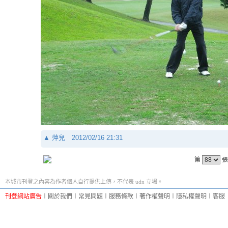
▲
萍兒
2012/02/16 21:31
第
張
本城市刊登之內容為作者個人自行提供上傳，不代表 udn 立場。
刊登網站廣告
︱
關於我們
︱
常見問題
︱
服務條款
︱
著作權聲明
︱
隱私權聲明
︱
客服