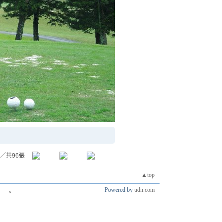
／共96張
▲top
Powered by
udn.com