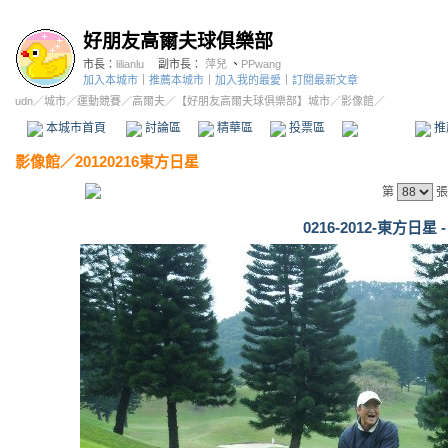
好朋友高爾夫球俱樂部
市長：
lilianlu
副市長：
萍兒
、
PPwang
加入本城市
｜
推薦本城市
｜
加入我的最愛
｜
訂閱最新文章
udn
／
城市
／
運動競賽
／
高爾夫
／
【好朋友高爾夫球俱樂部】城市
／影像館／
本城市首頁
討論區
精華區
投票區
影像館
推
影像館
／
20120216東方日星
第
張
0216-2012-東方日星 -