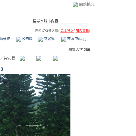
網路城邦
你還沒有登入喔(
馬上登入
/
加入會員
)
薦連結
公告區
訪客簿
市政中心
(0)
瀏覽人次
289
／共96張
 3