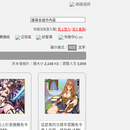
網路城邦
你還沒有登入喔(
馬上登入
/
加入會員
)
薦連結
公告區
訪客簿
市政中心
(0)
顯示模式：
縮圖
文字
共
9
張相片｜總大小
2,140
KB
｜瀏覽人次
3,059
的上杉景勝難免令
這麼美的北條早雲難免令