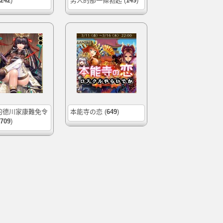
242
)
男人的那一條勃起
(
149
)
的德川家康難免令
本能寺の恋
(
649
)
709
)