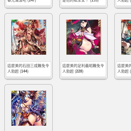
春光蕩漾吧
(
147
)
是他的私生女？
(
153
)
人勃起
(
這麼美的石田三成難免令
這麼美的足利義昭難免令
這麼美
人勃起
(
144
)
人勃起
(
228
)
人勃起
(