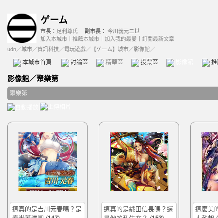
ゲーム
市長：
足利尊氏
副市長：
今川義元二世
加入本城市
｜
推薦本城市
｜
加入我的最愛
｜
訂閱最新文章
udn
／
城市
／
資訊科技
／
電玩遊戲
／
【ゲーム】城市
／影像館／
本城市首頁
討論區
精華區
投票區
影像館
推
影像館
／
聚樂第
聚樂第
這真的是吉川元春嗎？是
這真的是織田信長嗎？還
這麼美