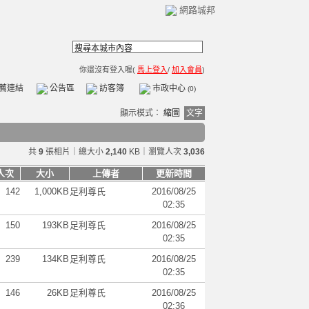
網路城邦
你還沒有登入喔(
馬上登入
/
加入會員
)
薦連結
公告區
訪客簿
市政中心
(0)
顯示模式：
縮圖
文字
共
9
張相片｜總大小
2,140
KB｜瀏覽人次
3,036
人次
大小
上傳者
更新時間
142
1,000KB
足利尊氏
2016/08/25
02:35
150
193KB
足利尊氏
2016/08/25
02:35
239
134KB
足利尊氏
2016/08/25
02:35
146
26KB
足利尊氏
2016/08/25
02:36