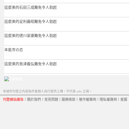
這麼美的石田三成難免令人勃起
這麼美的足利義昭難免令人勃起
這麼美的德川家康難免令人勃起
本能寺の恋
這麼美的島津義弘難免令人勃起
本城市刊登之內容為作者個人自行提供上傳，不代表 udn 立場。
刊登網站廣告
︱
關於我們
︱
常見問題
︱
服務條款
︱
著作權聲明
︱
隱私權聲明
︱
客服