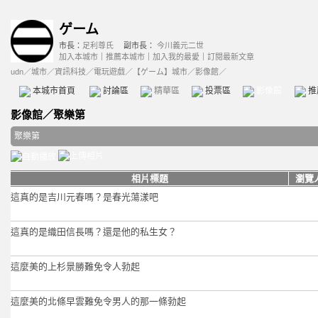
ゲーム
市長：
足利尊氏
副市長：
今川義元二世
加入本城市
｜
推薦本城市
｜
加入我的最愛
｜
訂閱最新文章
udn
／
城市
／
資訊科技
／
電玩遊戲
／
【ゲーム】城市
／影像館／
本城市首頁
討論區
精華區
投票區
影像館
推
影像館
／
聚樂第
聚樂第
相片標題
瀏覽
這真的是吉川元春嗎？是春光蕩漾吧
這真的是織田信長嗎？還是他的私生女？
這麼美的上杉景勝難免令人勃起
這麼美的北條早雲難免令男人的那一條勃起