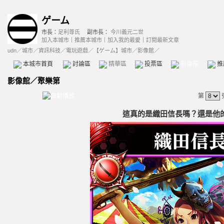
ゲーム
市長：
足利尊氏
副市長：
今川義元二世
加入本城市
｜
推薦本城市
｜
加入我的最愛
｜
訂閱最新文章
udn
／
城市
／
資訊科技
／
電玩遊戲
／
【ゲーム】城市
／影像館／
本城市首頁
討論區
精華區
投票區
影像館
推
影像館
／
聚樂第
第
這真的是織田信長嗎？還是他