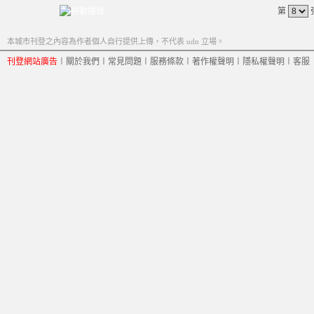
第
本城市刊登之內容為作者個人自行提供上傳，不代表 udn 立場。
刊登網站廣告
︱
關於我們
︱
常見問題
︱
服務條款
︱
著作權聲明
︱
隱私權聲明
︱
客服