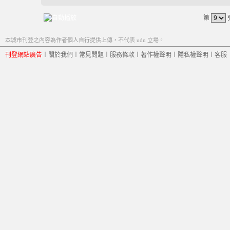
第
本城市刊登之內容為作者個人自行提供上傳，不代表 udn 立場。
刊登網站廣告
︱
關於我們
︱
常見問題
︱
服務條款
︱
著作權聲明
︱
隱私權聲明
︱
客服