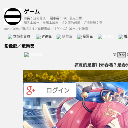
ゲーム
市長：
足利尊氏
副市長：
今川義元二世
加入本城市
｜
推薦本城市
｜
加入我的最愛
｜
訂閱最新文章
udn
／
城市
／
資訊科技
／
電玩遊戲
／
【ゲーム】城市
／影像館／
本城市首頁
討論區
精華區
投票區
影像館
推
影像館
／
聚樂第
第
這真的是吉川元春嗎？是春