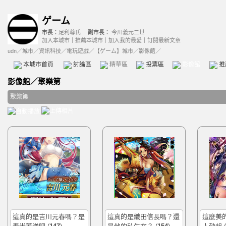
ゲーム
市長：
足利尊氏
副市長：
今川義元二世
加入本城市
｜
推薦本城市
｜
加入我的最愛
｜
訂閱最新文章
udn
／
城市
／
資訊科技
／
電玩遊戲
／
【ゲーム】城市
／影像館／
本城市首頁
討論區
精華區
投票區
影像館
推
影像館
／
聚樂第
聚樂第
這真的是吉川元春嗎？是
這真的是織田信長嗎？還
這麼美