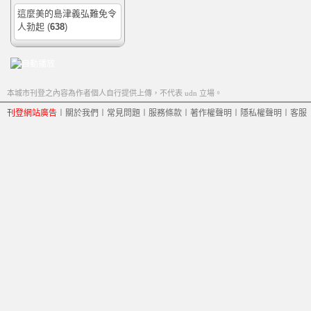
這麼美的島津義弘難免令
人勃起
(
638
)
本城市刊登之內容為作者個人自行提供上傳，不代表 udn 立場。
刊登網站廣告
︱
關於我們
︱
常見問題
︱
服務條款
︱
著作權聲明
︱
隱私權聲明
︱
客服