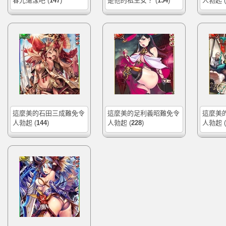
春光蕩漾吧
(
147
)
是他的私生女？
(
154
)
人勃起
(
這麼美的石田三成難免令
這麼美的足利義昭難免令
這麼美
人勃起
(
144
)
人勃起
(
228
)
人勃起
(