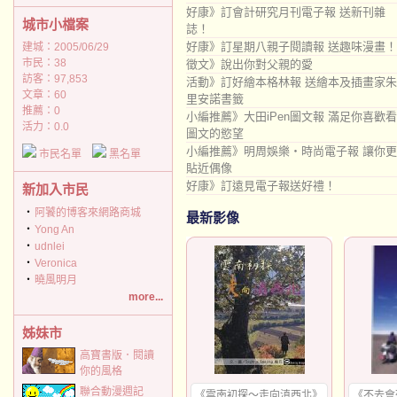
好康》訂會計研究月刊電子報 送新刊雜
城市小檔案
誌！
好康》訂星期八親子閱讀報 送趣味漫畫！
建城：2005/06/29
市民：38
徵文》說出你對父親的愛
訪客：97,853
活動》訂好繪本格林報 送繪本及插畫家朱
文章：60
里安諾書籤
推薦：
0
小編推薦》大田iPen圖文報 滿足你喜歡看
活力：0.0
圖文的慾望
小編推薦》明周娛樂‧時尚電子報 讓你更
市民名單
黑名單
貼近偶像
好康》訂遠見電子報送好禮！
新加入市民
‧
阿饕的博客來網路商城
最新影像
‧
Yong An
‧
udnlei
‧
Veronica
‧
曉風明月
more...
姊妹市
高寶書版．閱讀
你的風格
聯合動漫週記
《雲南初探～走向滇西北》
《不去會