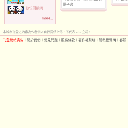
電子書
數位閱讀網
more...
本城市刊登之內容為作者個人自行提供上傳，不代表 udn 立場。
刊登網站廣告
︱
關於我們
︱
常見問題
︱
服務條款
︱
著作權聲明
︱
隱私權聲明
︱
客服