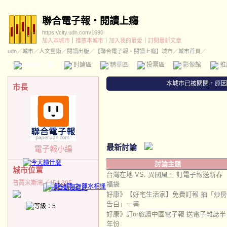
聯合電子報‧閱讀上癮
https://city.udn.com/1690
加入本城市
｜
推薦本城市
｜
加入我的最愛
｜
訂閱最新文章
udn
／
城市
／
人文藝術
／
閱讀出版
／
【聯合電子報‧閱讀上癮】城市
／城市首頁／
本城市首頁
討論區
精華區
投票區
影像館
推
本城市已被關閉，原因
市長
最新討論
電子報小編
討論主題
城市位置
台灣在地 VS. 異國風土 訂電子報送新春
普羅米斯灣／454,395
福袋
好康》【好宅生活家】免費訂報 抽「炒房
告白」一書
好康》訂or旅讀中國電子報 送電子雜誌半
年份