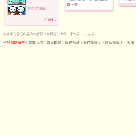
電子書
數位閱讀網
more...
本城市刊登之內容為作者個人自行提供上傳，不代表 udn 立場。
刊登網站廣告
︱
關於我們
︱
常見問題
︱
服務條款
︱
著作權聲明
︱
隱私權聲明
︱
客服