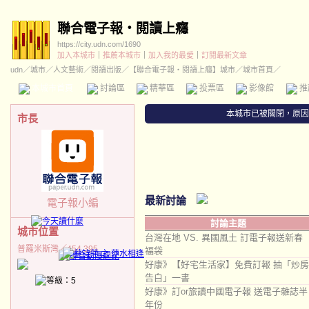
聯合電子報‧閱讀上癮
https://city.udn.com/1690
加入本城市
｜
推薦本城市
｜
加入我的最愛
｜
訂閱最新文章
udn
／
城市
／
人文藝術
／
閱讀出版
／
【聯合電子報‧閱讀上癮】城市
／城市首頁／
本城市首頁
討論區
精華區
投票區
影像館
推
本城市已被關閉，原因
市長
最新討論
電子報小編
討論主題
城市位置
台灣在地 VS. 異國風土 訂電子報送新春
普羅米斯灣／454,395
福袋
好康》【好宅生活家】免費訂報 抽「炒房
告白」一書
好康》訂or旅讀中國電子報 送電子雜誌半
年份