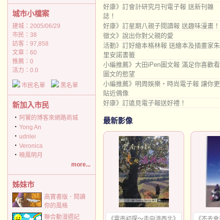
好康》訂會計研究月刊電子報 送新刊雜
城市小檔案
誌！
好康》訂星期八親子閱讀報 送趣味漫畫！
建城：2005/06/29
市民：38
徵文》說出你對父親的愛
訪客：97,858
活動》訂好繪本格林報 送繪本及插畫家朱
文章：60
里安諾書籤
推薦：
0
小編推薦》大田iPen圖文報 滿足你喜歡看
活力：0.0
圖文的慾望
小編推薦》明周娛樂‧時尚電子報 讓你更
市民名單
黑名單
貼近偶像
好康》訂遠見電子報送好禮！
新加入市民
‧
阿饕的博客來網路商城
最新影像
‧
Yong An
‧
udnlei
‧
Veronica
‧
曉風明月
more...
姊妹市
高寶書版．閱讀
你的風格
聯合動漫週記
《雲南初探～走向滇西北》
《不去會