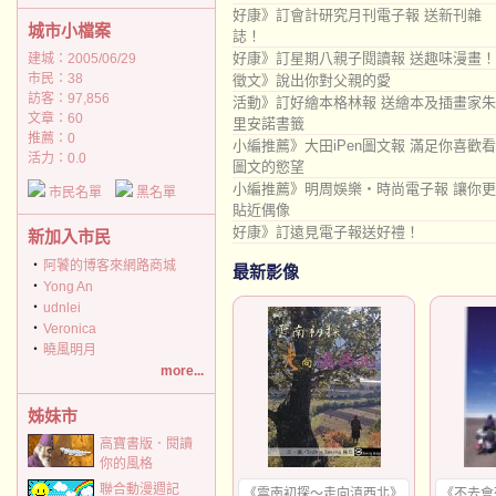
好康》訂會計研究月刊電子報 送新刊雜
城市小檔案
誌！
好康》訂星期八親子閱讀報 送趣味漫畫！
建城：2005/06/29
市民：38
徵文》說出你對父親的愛
訪客：97,856
活動》訂好繪本格林報 送繪本及插畫家朱
文章：60
里安諾書籤
推薦：
0
小編推薦》大田iPen圖文報 滿足你喜歡看
活力：0.0
圖文的慾望
小編推薦》明周娛樂‧時尚電子報 讓你更
市民名單
黑名單
貼近偶像
好康》訂遠見電子報送好禮！
新加入市民
‧
阿饕的博客來網路商城
最新影像
‧
Yong An
‧
udnlei
‧
Veronica
‧
曉風明月
more...
姊妹市
高寶書版．閱讀
你的風格
聯合動漫週記
《雲南初探～走向滇西北》
《不去會