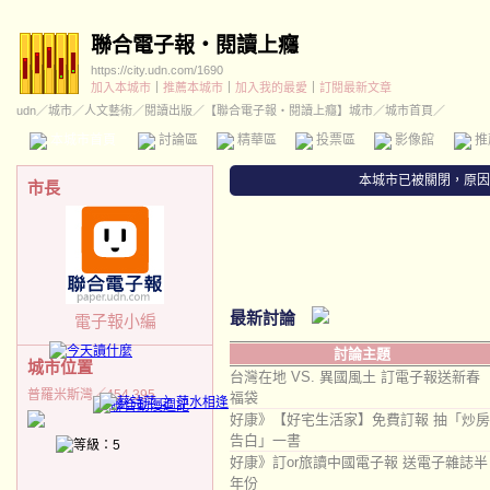
聯合電子報‧閱讀上癮
https://city.udn.com/1690
加入本城市
｜
推薦本城市
｜
加入我的最愛
｜
訂閱最新文章
udn
／
城市
／
人文藝術
／
閱讀出版
／
【聯合電子報‧閱讀上癮】城市
／城市首頁／
本城市首頁
討論區
精華區
投票區
影像館
推
本城市已被關閉，原因
市長
最新討論
電子報小編
討論主題
城市位置
台灣在地 VS. 異國風土 訂電子報送新春
普羅米斯灣／454,395
福袋
好康》【好宅生活家】免費訂報 抽「炒房
告白」一書
好康》訂or旅讀中國電子報 送電子雜誌半
年份