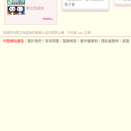
電子書
數位閱讀網
more...
本城市刊登之內容為作者個人自行提供上傳，不代表 udn 立場。
刊登網站廣告
︱
關於我們
︱
常見問題
︱
服務條款
︱
著作權聲明
︱
隱私權聲明
︱
客服