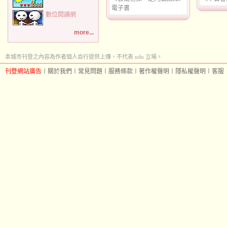
電子書
數位閱讀網
more...
本城市刊登之內容為作者個人自行提供上傳，不代表 udn 立場。
刊登網站廣告
︱
關於我們
︱
常見問題
︱
服務條款
︱
著作權聲明
︱
隱私權聲明
︱
客服