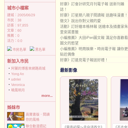
好康》訂會計研究月刊電子報 送新刊雜
城市小檔案
誌！
好康》訂星期八親子閱讀報 送趣味漫畫！
建城：2005/06/29
市民：38
徵文》說出你對父親的愛
訪客：97,855
活動》訂好繪本格林報 送繪本及插畫家朱
文章：60
里安諾書籤
推薦：
0
小編推薦》大田iPen圖文報 滿足你喜歡看
活力：0.0
圖文的慾望
小編推薦》明周娛樂‧時尚電子報 讓你更
市民名單
黑名單
貼近偶像
好康》訂遠見電子報送好禮！
新加入市民
‧
阿饕的博客來網路商城
最新影像
‧
Yong An
‧
udnlei
‧
Veronica
‧
曉風明月
more...
姊妹市
高寶書版．閱讀
你的風格
聯合動漫週記
《雲南初探～走向滇西北》
《不去會