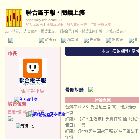
聯合電子報‧閱讀上癮
https://city.udn.com/1690
加入本城市
｜
推薦本城市
｜
加入我的最愛
｜
訂閱最新文章
udn
／
城市
／
人文藝術
／
閱讀出版
／
【聯合電子報‧閱讀上癮】城市
／城市首頁／
本城市首頁
討論區
精華區
投票區
影像館
推
本城市已被關閉，原因
市長
最新討論
電子報小編
討論主題
城市位置
台灣在地 VS. 異國風土 訂電子報送新春
普羅米斯灣／454,395
福袋
好康》【好宅生活家】免費訂報 抽「炒房
告白」一書
好康》訂or旅讀中國電子報 送電子雜誌半
年份