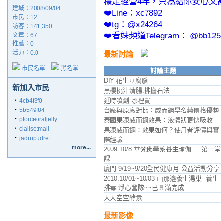
穩定經營4年，只為給你安心又
建城：2008/09/04
❤️Line：xc7892
市民：12
❤️tg：@x24264
訪客：141,350
❤️看妹頻道Telegram： @bb125
文章：67
推薦：
0
活力：0.0
最新討論
市民名單
黑名單
討論主題
DIY-花生豆腐腦
新加入市民
黑櫻桃汁清腸.排擔石法
延時噴劑 哪裡買
‧
4cb4f3f0
‧
5b549f84
台廠與原廠對比：威而鋼學名藥價格優勢
‧
pforceoraljelly
泰國果凍威而鋼效果：液體狀更快吸收
‧
cialisetmall
果凍威而鋼：效果如何？使用者評價與實
‧
jadrupudre
際經驗
more...
2009.10/8 華梵佛學系養生瑜伽.....第一堂
課
廈門 9/19~9/20全民健康月 公益活動分享
2010.10/01~10/03 山那邊養生湯巢--養生
排毒 淨心營隊~~已圓滿完成
天天空空酵素
最新影像