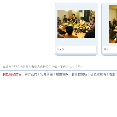
8 - 6
8 - 5
本城市刊登之內容為作者個人自行提供上傳，不代表 udn 立場。
刊登網站廣告
︱
關於我們
︱
常見問題
︱
服務條款
︱
著作權聲明
︱
隱私權聲明
︱
客服