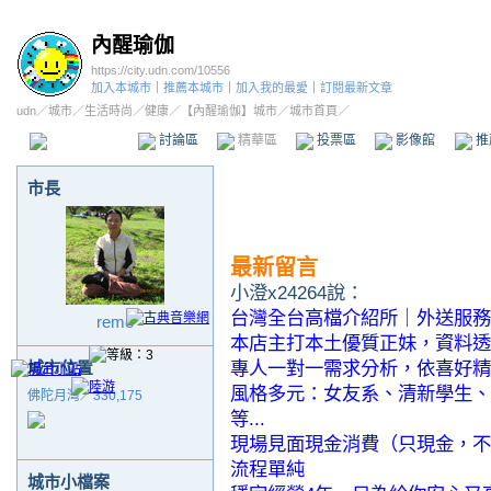
內醒瑜伽
https://city.udn.com/10556
加入本城市
｜
推薦本城市
｜
加入我的最愛
｜
訂閱最新文章
udn
／
城市
／
生活時尚
／
健康
／
【內醒瑜伽】城市
／城市首頁／
本城市首頁
討論區
精華區
投票區
影像館
推
市長
最新留言
小澄x24264說：
台灣全台高檔介紹所｜外送服務
reme
本店主打本土優質正妹，資料透
專人一對一需求分析，依喜好精
城市位置
風格多元：女友系、清新學生、
佛陀月灣／330,175
等...
現場見面現金消費（只現金，不
流程單純
城市小檔案