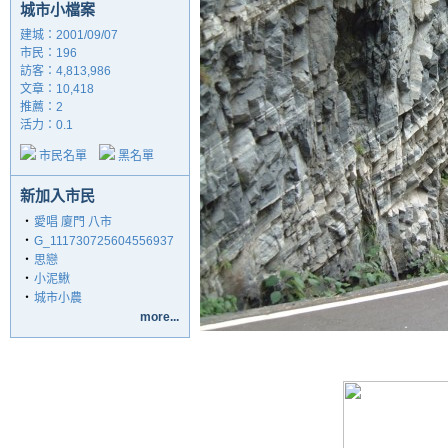
城市小檔案
建城：2001/09/07
市民：196
訪客：4,813,986
文章：10,418
推薦：
2
活力：0.1
市民名單
黑名單
新加入市民
‧
愛唱 廈門 八市
‧
G_111730725604556937
‧
思戀
‧
小泥鰍
‧
城市小農
more...