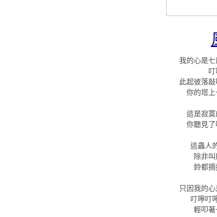
我的心是七
叮
此起彼落敲
你的塔上
這是寂寞
你聽見了
這蟲人
除非叫
鈴都摘
只因我的心
叮嚀叮
輕叩著