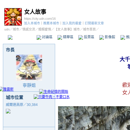
女人故事
https://city.udn.com/16
加入本城市
｜
推薦本城市
｜
加入我的最愛
｜
訂閱最新文章
udn
／
城市
／
情感交流
／
婚姻愛情
／
【女人故事】城市
／城市首頁／
本城市首頁
討論區
精華區
投票區
影像館
推
市長
大千
歡
寧靜姐
女
城市位置
威爾達高原／30,384