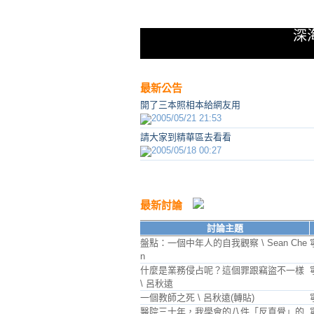
深
最新公告
開了三本照相本給網友用
2005/05/21 21:53
請大家到精華區去看看
2005/05/18 00:27
最新討論
討論主題
盤點：一個中年人的自我觀察 \ Sean Che
n
什麼是業務侵占呢？這個罪跟竊盜不一樣
\ 呂秋遠
一個教師之死 \ 呂秋遠(轉貼)
醫院三十年，我學會的八件「反直覺」的