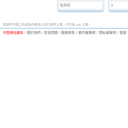
牡丹花
3
本城市刊登之內容為作者個人自行提供上傳，不代表 udn 立場。
刊登網站廣告
︱
關於我們
︱
常見問題
︱
服務條款
︱
著作權聲明
︱
隱私權聲明
︱
客服