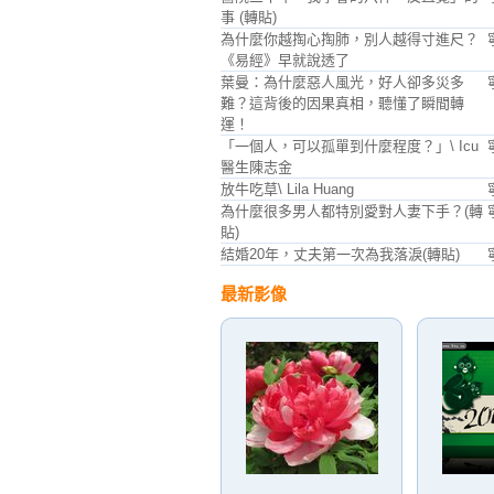
事 (轉貼)
為什麼你越掏心掏肺，別人越得寸進尺？
《易經》早就說透了
葉曼：為什麼惡人風光，好人卻多災多
難？這背後的因果真相，聽懂了瞬間轉
運！
「一個人，可以孤單到什麼程度？」\ Icu
醫生陳志金
放牛吃草\ Lila Huang
為什麼很多男人都特別愛對人妻下手？(轉
貼)
結婚20年，丈夫第一次為我落淚(轉貼)
最新影像