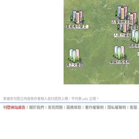
古董娘娘宮殿
夏威夷中華文..
微風網事
人民力量組織
闇
週週來
親
懶貓的搖搖椅
茜之文藝園
本城市刊登之內容為作者個人自行提供上傳，不代表 udn 立場。
刊登網站廣告
︱
關於我們
︱
常見問題
︱
服務條款
︱
著作權聲明
︱
隱私權聲明
︱
客服