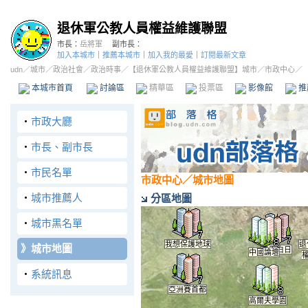
退休軍公教人員權益維護聯盟
市長：
岳將軍
副市長：
加入本城市
｜
推薦本城市
｜
加入我的最愛
｜
訂閱最新文章
udn
／
城市
／
政治社會
／
政治時事
／
【退休軍公教人員權益維護聯盟】城市
／市政中心／
本城市首頁
討論區
精華區
投票區
影像館
推
‧
市政大廳
‧
市長、副市長
‧
市民名單
市政中心
／城市地圖
‧
城市推薦人
分區地圖
‧
城市黑名單
我想保護地球
退
》
城市地圖
青天白日
中國論壇
‧
系統訊息
亞洲賽首都
高爾夫學園