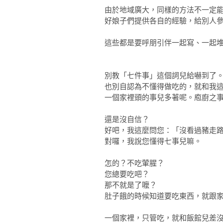
由於地域廣大，同樣的方法不一定
好娘子們提供各自的經驗，給別人
這些都是要呼朋引伴一起寫、一起
別教「七件事」這個詞兒給嚇到了
也別自認為不懂得做吃的，就和我
一個家裡頭的事兒多著呢。庖廚之
還是沒自信？
好吧，我這麼問您：「沒看過豬走
對囉，我說您懂得七事兒嘛。
怎的？不吃葷腥？
您總要吃吧？
那不就是了嚒？
肚子餓的時候知道要吃東西，就跟
一個家裡，只管吃，就和飯館兒差