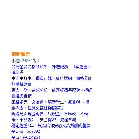
最新留言
小澄x24264說：
台灣全台高檔介紹所｜外送服務 ｜4年經營口
碑保證
本店主打本土優質正妹，資料透明，價格公開
無隱藏消費
專人一對一需求分析，依喜好精準配對，拒絕
亂推與話術
風格多元：女友系、清新學生、氣質OL、溫
柔人妻、性感火辣任你挑選等...
現場見面現金消費（只現金，不匯款，不轉
賬，不點數），安全保密，流程單純
穩定經營4年，只為給你安心又高質感的體驗
❤️Line：xc7892
❤️tg：@x24264