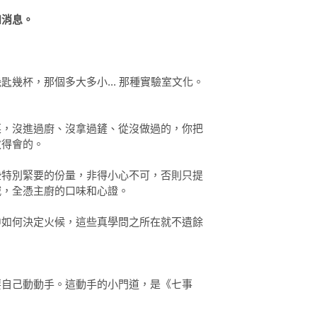
和消息。
幾杯，那個多大多小... 那種實驗室文化。
菜，沒進過廚、沒拿過鏟、從沒做過的，你把
教得會的。
些特別緊要的份量，非得小心不可，否則只提
減，全憑主廚的口味和心證。
中如何決定火候，這些真學問之所在就不遺餘
要自己動動手。這動手的小門道，是《七事