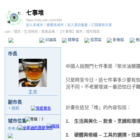
七事堆
https://city.udn.com/304
加入本城市
｜
推薦本城市
｜
加入我的最愛
｜
訂閱最新文章
udn
／
城市
／
生活時尚
／
家居品味
／
【七事堆】城市
／城市首頁／
本城市首頁
討論區
精華區
投票區
影像館
推
市長
中國人說開門七件事是『柴米油鹽
只是時至今日，這七件事多少要有
況不同，不老實增減一番恐怕日子
主夫
副市長
計畫在這兒「堆」的內容包括：
‧
捏捏
城市位置
1. 生活與美化 -- 飲食、烹調和環
中央大草原／327,138
2. 硬體與修繕 -- 工具的選擇，