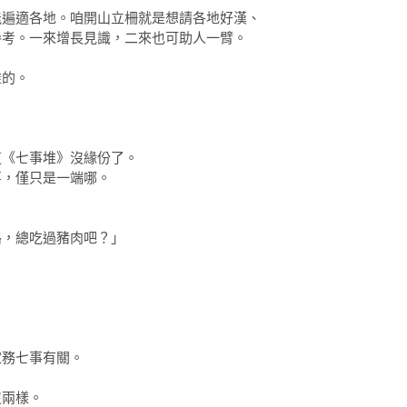
能遍適各地。咱開山立柵就是想請各地好漢、
參考。一來增長見識，二來也可助人一臂。
堆的。
。
這《七事堆》沒緣份了。
事，僅只是一端哪。
路，總吃過豬肉吧？」
家務七事有關。
沒兩樣。