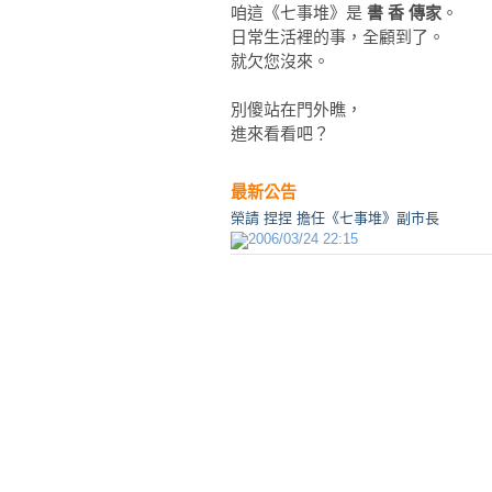
咱這《七事堆》是
書 香 傳家
。
日常生活裡的事，全顧到了。
就欠您沒來。
別傻站在門外瞧，
進來看看吧？
最新公告
榮請 捏捏 擔任《七事堆》副市長
2006/03/24 22:15