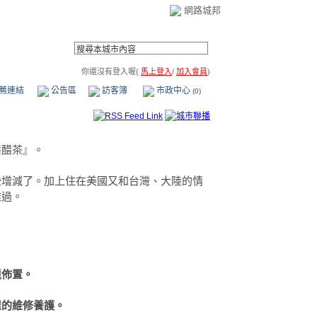
網路城邦
你還沒有登入喔(
馬上登入
/
加入會員
)
薦連結
公告區
訪客簿
市政中心
(0)
醬醋茶』。
些增減了。加上住在美國又和台灣、大陸的情
難過。
境佈置。
住屋的維修養護。