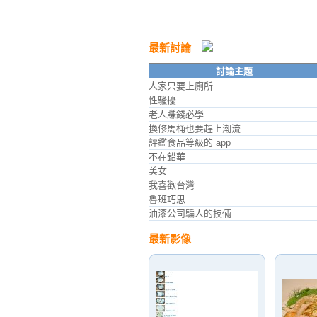
最新討論
討論主題
人家只要上廁所
性騷擾
老人賺錢必學
換修馬桶也要趕上潮流
評鑑食品等級的 app
不在鉛華
美女
我喜歡台灣
魯班巧思
油漆公司騙人的技倆
最新影像