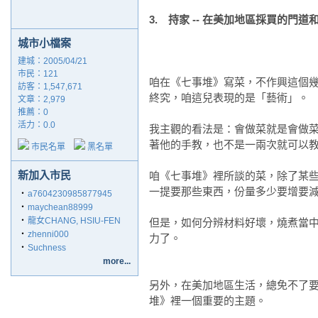
3. 持家 -- 在美加地區採買的門道
城市小檔案
建城：2005/04/21
市民：121
咱在《七事堆》寫菜，不作興這個幾匙
訪客：1,547,671
終究，咱這兒表現的是「藝術」。
文章：2,979
推薦：
0
活力：0.0
我主觀的看法是：會做菜就是會做
著他的手教，也不是一兩次就可以
市民名單
黑名單
新加入市民
咱《七事堆》裡所談的菜，除了某
一提要那些東西，份量多少要增要
‧
a7604230985877945
‧
maychean88999
‧
龍女CHANG, HSIU-FEN
但是，如何分辨材料好壞，燒煮當
‧
zhenni000
力了。
‧
Suchness
more...
另外，在美加地區生活，總免不了
堆》裡一個重要的主題。