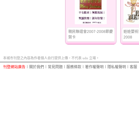
親民聯誼會2007-2008節慶
娃娃嬰祝福
賀卡
2008
本城市刊登之內容為作者個人自行提供上傳，不代表 udn 立場。
刊登網站廣告
︱
關於我們
︱
常見問題
︱
服務條款
︱
著作權聲明
︱
隱私權聲明
︱
客服