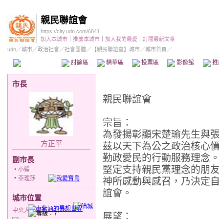
親民聯誼會
https://city.udn.com/6841
加入本城市
｜
推薦本城市
｜
加入我的最愛
｜
訂閱最新文章
udn
／
城市
／
政治社會
／
社會團體
／
【親民聯誼會】城市
／城市首頁／
本城市首頁
討論區
精華區
投票區
影像館
推
市長
親民聯誼會
宗旨：
為發揚彰顯宋楚瑜先生與
方正平
茲以天下為公之政治核心
勤政愛民的行動服務理念
副市長
堅定支持親民黨理念的朋
‧
小鯊
‧
亞理莎
神所感動與感召，乃決定
誼會。
城市位置
中央大草原／251,264
展望：