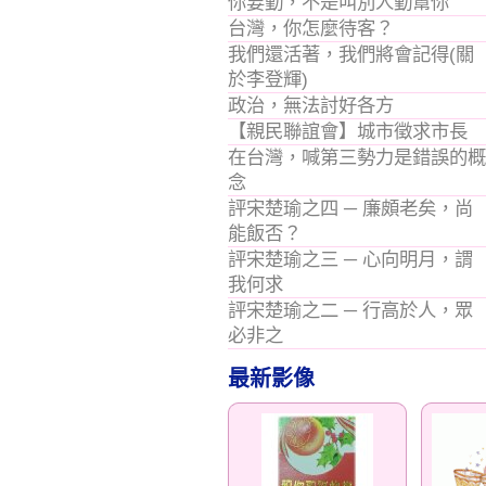
你要勤，不是叫別人勤幫你
台灣，你怎麼待客？
我們還活著，我們將會記得(關
於李登輝)
政治，無法討好各方
【親民聯誼會】城市徵求市長
在台灣，喊第三勢力是錯誤的概
念
評宋楚瑜之四 ─ 廉頗老矣，尚
能飯否？
評宋楚瑜之三 ─ 心向明月，謂
我何求
評宋楚瑜之二 ─ 行高於人，眾
必非之
最新影像