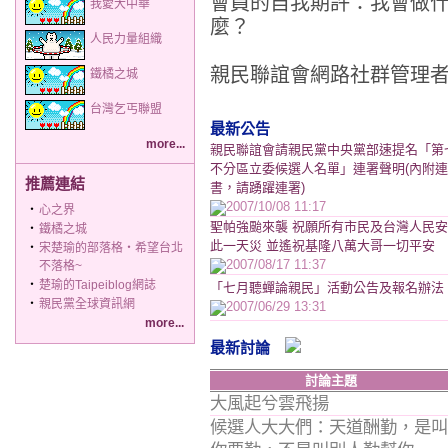
會員的自我期許：我會做
我愛大中華
麼？
人民力量組織
親民聯誼會網路社群管理
鐵橘之城
台灣乞丐聯盟
最新公告
more...
親民聯誼會請親民黨中央黨部速提名「第
不分區立委候選人名單」連署聲明(內附
推薦連結
書，請踴躍連署)
2007/10/08 11:17
‧
心之界
聖帕強颱來襲 祝願所有市民及台灣人民
‧
鐵橘之城
此一天災 並遙祝基隆八萬大哥一切平安
‧
宋楚瑜的部落格‧希望台北
2007/08/17 11:37
不落格~
‧
楚瑜的Taipeiblog網誌
「七月聽蟬論親民」活動公告及報名辦法
‧
親民黨全球資訊網
2007/06/29 13:31
more...
最新討論
討論主題
大風起兮雲飛揚
候選人大大們：天道酬勤，是叫