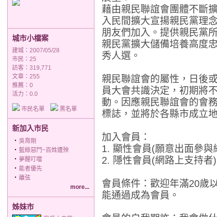
藉由親民聯誼會團體不斷
入民間擴大宣揚親民黨理
朋友們加入。提供親民黨
城市小檔案
親民黨擴大儲備培養高度
建城：2007/05/28
秀人選。
市民：25
訪客：319,771
文章：255
親民聯誼會的屬性，日後
推薦：
0
員大會共識決定，初期將
活力：0.0
動。因應親民聯誼會的會務
市民名單
黑名單
標誌，並將於各縣市成立
新加入市民
加入會員：
‧
吳育剛
1. 顯性會員(願意出面參
‧
藍綠惡鬥~百姓遭殃
2. 隱性會員(網路上支持者
‧
夢醒叮噹
‧
能者優先
‧
離弦
會員條件：歡迎年滿20歲
more...
能通過成為會員。
姊妹市