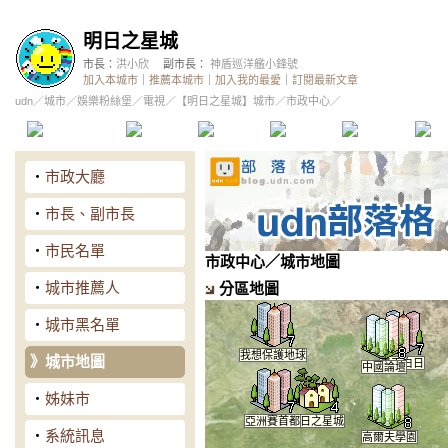
明日之星城
市長：
洪小欣
副市長：
神盾巡洋艦小鋒號
加入本城市
｜
推薦本城市
｜
加入我的最愛
｜
訂閱最新文章
udn
／
城市
／
娛樂粉絲堡
／
電視
／
【明日之星城】城市
／市政中心／
本城市首頁
討論區
精華區
投票區
影像館
推
‧
市政大廳
‧
市長、副市長
‧
市民名單
市政中心
／城市地圖
‧
城市推薦人
分區地圖
‧
城市黑名單
我想保護地球
》
城市地圖
青天白日
中國論壇
‧
姊妹市
亞洲賽首都
明日之星城
‧
系統訊息
高爾夫學園