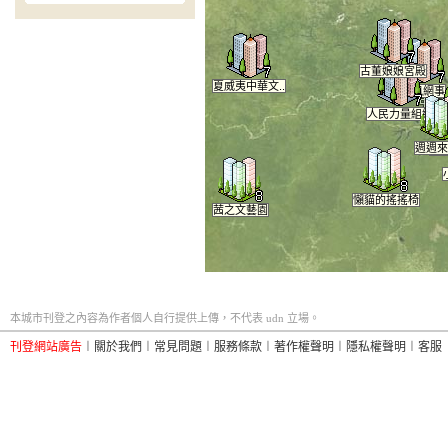
古董娘娘宮殿
夏威夷中華文..
微風網事
人民力量組織
闇
週週來
親
懶貓的搖搖椅
茜之文藝園
本城市刊登之內容為作者個人自行提供上傳，不代表 udn 立場。
刊登網站廣告
︱
關於我們
︱
常見問題
︱
服務條款
︱
著作權聲明
︱
隱私權聲明
︱
客服