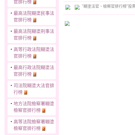
官排行榜
"糊塗法官、檢察官排行榜"投
‧
最高法院糊塗民事法
官排行榜
‧
最高法院糊塗刑事法
官排行榜
‧
高等行政法院糊塗法
官排行榜
‧
最高行政法院糊塗法
官排行榜
‧
司法院糊塗大法官排
行榜
‧
地方法院檢察署糊塗
檢察官排行榜
‧
高等法院檢察署糊塗
檢察官排行榜