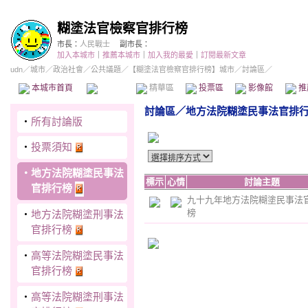
糊塗法官檢察官排行榜
市長：
人民戰士
副市長：
加入本城市
｜
推薦本城市
｜
加入我的最愛
｜
訂閱最新文章
udn
／
城市
／
政治社會
／
公共議題
／
【糊塗法官檢察官排行榜】城市
／討論區／
本城市首頁
討論區
精華區
投票區
影像館
推
討論區
／
地方法院糊塗民事法官排
‧
所有討論版
‧
投票須知
‧
地方法院糊塗民事法
標示
心情
討論主題
官排行榜
九十九年地方法院糊塗民事法
榜
‧
地方法院糊塗刑事法
官排行榜
‧
高等法院糊塗民事法
官排行榜
‧
高等法院糊塗刑事法