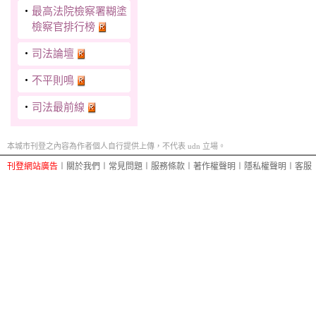
‧
最高法院檢察署糊塗
檢察官排行榜
‧
司法論壇
‧
不平則鳴
‧
司法最前線
本城市刊登之內容為作者個人自行提供上傳，不代表 udn 立場。
刊登網站廣告
︱
關於我們
︱
常見問題
︱
服務條款
︱
著作權聲明
︱
隱私權聲明
︱
客服