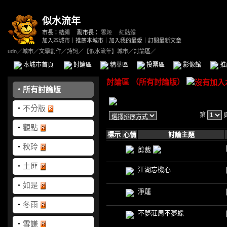
似水流年
市長：
結繩
副市長：
雪姬
、
紅骷髏
加入本城市
｜
推薦本城市
｜
加入我的最愛
｜
訂閱最新文章
udn
／
城市
／
文學創作
／
詩詞
／
【似水流年】城市
／討論區／
本城市首頁
討論區
精華區
投票區
影像館
推
討論區
（
所有討論版
）
‧
所有討論版
‧
不分版
第
‧
觀點
標示
心情
討論主題
‧
秋玲
剪裁
‧
土匪
江湖忘機心
‧
如是
淨蓮
‧
冬雨
不夢莊周不夢蝶
‧
雪謙