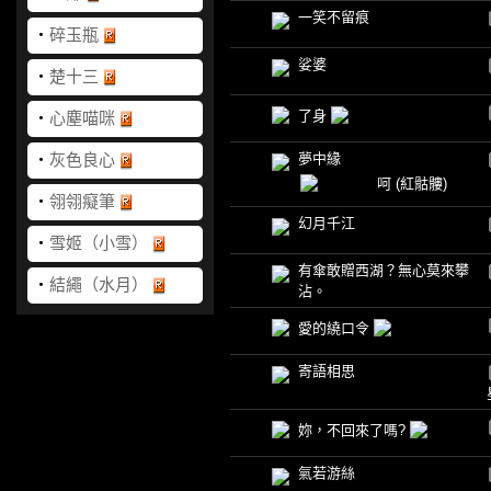
一笑不留痕
‧
碎玉瓶
娑婆
‧
楚十三
了身
‧
心塵喵咪
‧
灰色良心
夢中緣
呵
(紅骷髏)
‧
翎翎癡筆
幻月千江
‧
雪姬（小雪）
有傘敢贈西湖？無心莫來攀
‧
結繩（水月）
沾。
愛的繞口令
寄語相思
妳，不回來了嗎?
氣若游絲