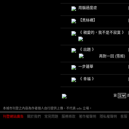
用腦過度症
【黑絲襪】
《 親愛的，我不是不寂寞 》
《 出題 》
再對一回
(雪姬)
一步蓮華
《 幸福 》
第
本城市刊登之內容為作者個人自行提供上傳，不代表 udn 立場。
刊登網站廣告
︱
關於我們
︱
常見問題
︱
服務條款
︱
著作權聲明
︱
隱私權聲明
︱
客服