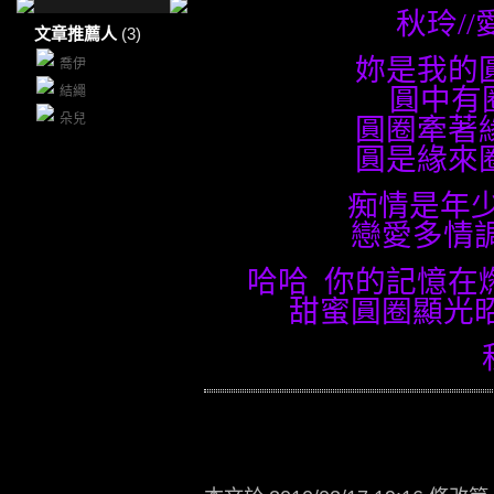
秋玲
//
文章推薦人
(3)
妳是我的
喬伊
圓中有
結繩
朵兒
圓圈牽著
圓是緣來
痴情是年
戀愛多情
哈哈
你的記憶在
甜蜜圓圈顯光