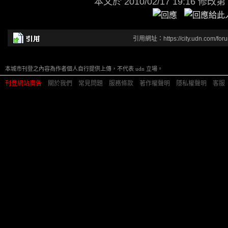
本文於
2010/02/17 19:16 修改第
引用網址：https://city.udn.com/for
本城市刊登之內容為作者個人自行提供上傳，不代表 udn 立場。
刊登網站廣告
︱
關於我們
︱
常見問題
︱
服務條款
︱
著作權聲明
︱
隱私權聲明
︱
客服