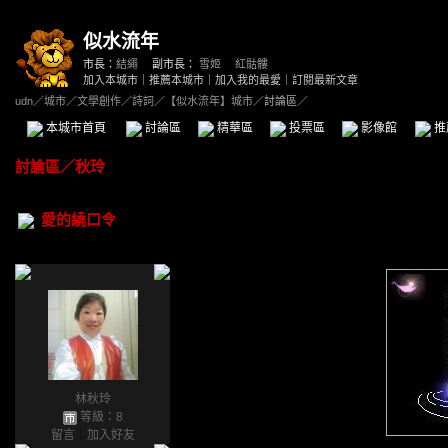
似水流年
市長：
結繩
副市長：
雪姬
、
紅骷髏
加入本城市
｜
推薦本城市
｜
加入我的最愛
｜
訂閱最新文章
udn
／
城市
／
文學創作
／
詩詞
／
【似水流年】城市
／討論區／
本城市首頁
討論區
精華區
投票區
影像館
推
討論區
／
秋玲
愛的繞口令
林秋玲
等級：8
留言
｜
加入好友