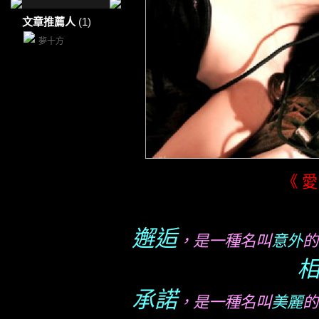
文章推薦人
(1)
夢十方
《 
邂逅
，是一種名叫
意外
的
承諾
，是一種名叫
美麗
的