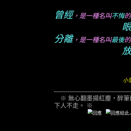
曾經
，是一種名叫
不悔
的
分離
，是一種名叫
最後
的
小
※ 無心翻墨揚紅塵，醉筆蘸
下人不走。 ※