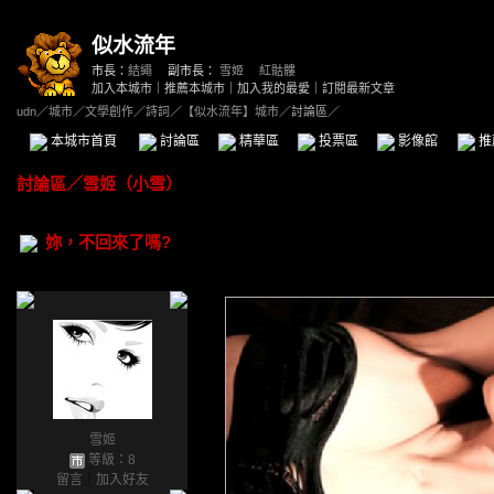
似水流年
市長：
結繩
副市長：
雪姬
、
紅骷髏
加入本城市
｜
推薦本城市
｜
加入我的最愛
｜
訂閱最新文章
udn
／
城市
／
文學創作
／
詩詞
／
【似水流年】城市
／討論區／
本城市首頁
討論區
精華區
投票區
影像館
推
討論區
／
雪姬（小雪）
妳，不回來了嗎?
雪姬
等級：8
留言
｜
加入好友