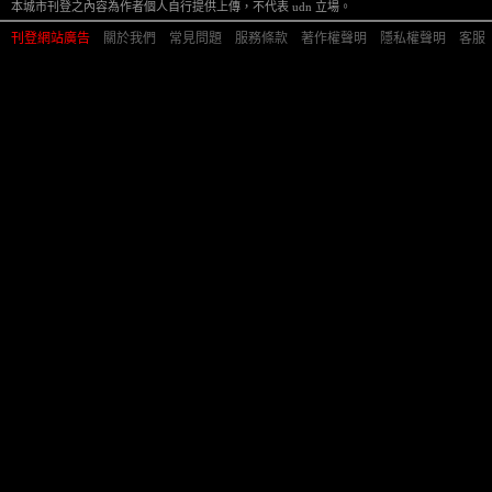
本城市刊登之內容為作者個人自行提供上傳，不代表 udn 立場。
刊登網站廣告
︱
關於我們
︱
常見問題
︱
服務條款
︱
著作權聲明
︱
隱私權聲明
︱
客服