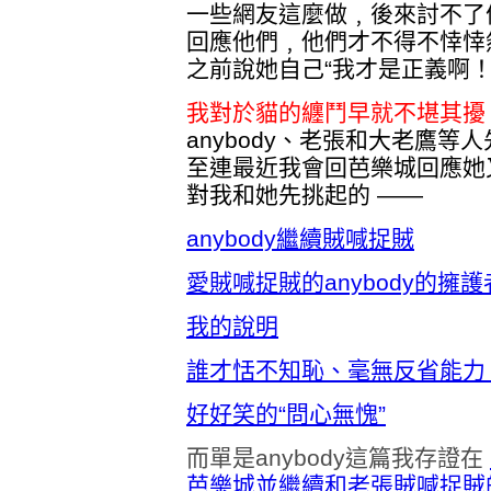
一些網友這麼做﹐後來討不了
回應他們﹐他們才不得不悻悻然
之前說她自己“我才是正義啊
我對於貓的纏鬥早就不堪其
anybody、老張和大老鷹
至連最近我會回芭樂城回應她
對我和她先挑起的 ——
anybody繼續賊喊捉賊
愛賊喊捉賊的anybody的擁護
我的說明
誰才恬不知恥、毫無反省能力
好好笑的“問心無愧”
而單是anybody這篇我存證在
芭樂城並繼續和老張賊喊捉賊的a