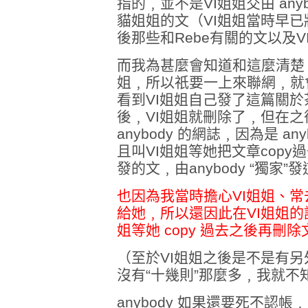
指的﹐並不是VI姐姐交由 any
貓姐姐的文（VI姐姐當時早
後那些和Rebe有關的文以及
而我為甚麼會知道和這麼清楚
姐﹐所以祇要一上來聯網﹐就
看到VI姐姐自己發了這篇關
後﹐VI姐姐就刪除了﹐但在
anybody 的網誌﹐因為是 a
且叫VI姐姐等她把文章copy
發的文﹐由anybody “獨家”
也因為我當時擔心VI姐姐、
給她﹐所以還因此在VI姐姐的訪客
姐等她 copy 過去之後再刪
（至於VI姐姐之後是不是有另外給
沒有“十幾則”那麼多﹐我就不
anybody 如果還要死不認