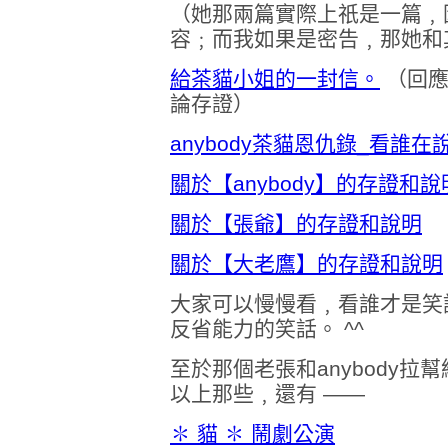
（她那兩篇實際上祇是一篇﹐
容﹔而我如果是密告﹐那她和
給茶貓小姐的一封信。
（回應
論存證）
anybody茶貓恩仇錄_看誰在說
關於【anybody】的存證和說
關於【張爺】的存證和說明
關於【大老鷹】的存證和說明
大家可以慢慢看﹐看誰才是笑
反省能力的笑話。 ^^
至於那個老張和anybody
以上那些﹐還有 ——
✽ 貓 ✽ 鬧劇公演