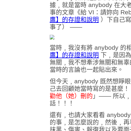
據﹐就是當時 anybody 
事的文章《給 VI：請妳向 R
鷹】的存證和說明
）下自己寫
事了） ——
當時﹐我沒有將 anybody 
鷹】的存證和說明
下﹐是因為當
無關﹐我不想牽涉無關和無辜的人
當時的言論也一起貼出來。
但今天﹐anybody 既然想
己去回顧她當時寫的是甚麼！
勸他（她）刪的
」—— 所以
話！！！
還有﹐也請大家看看 anybod
的事﹐是怎麼說的﹐然後﹐再
抹黑、傷害、報復我以及要面