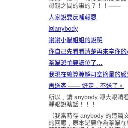
母親之間的事的？！！——
人家說要反哺報恩
回anybody
謝謝小貓姐姐的說明
你自己先看看清楚再來拿你的
茶貓恐怕要讓位了…
我現在總算瞭解司空摘星的感
再送客 —— 好走﹐不送了。
所以﹐請 anybody 睜大
睜眼說瞎話！！！
（我當時存 anybody 的
的回應﹐原本是要作為茶貓在