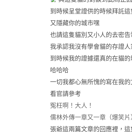
到時候呈堂證供的時候拜託這
又隱藏你的城市嘿
也請這隻貓別又小人的去密告
我承認我沒有學會貓的存證人
到時候我的證據還真的在貓的
哈哈哈
一切我都心無所愧的寫在我的
看官請參考
冤枉啊！大人！
儒林外傳一章又一章（爆笑片
張爺這兩篇文章的回應裡，這