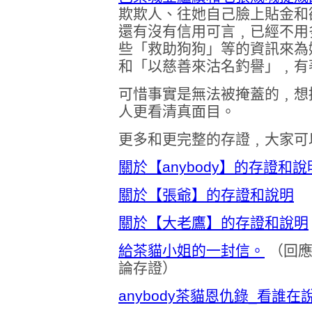
欺欺人、往她自己臉上貼金和欲
還有沒有信用可言﹐已經不用
些「救助狗狗」等的資訊來為
和「以慈善來沽名釣譽」﹐有著
可惜事實是無法被掩蓋的﹐想
人更看清真面目。
更多和更完整的存證﹐大家可
關於【anybody】的存證和說
關於【張爺】的存證和說明
關於【大老鷹】的存證和說明
給茶貓小姐的一封信。
（回應
論存證）
anybody茶貓恩仇錄_看誰在說