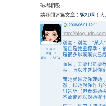
磁場相吸
請參閱這篇文章：
冤枉啊！大
2008/06/01 12:11
http://blog.udn.c
別氣、別氣﹐“某人
而且是雙重標準、
✽ 貓 ✽
是很多聯網網友已
等級：7
留言
｜
加入好友
而且﹐主要也是要
事﹐所以才會對你
而她就是要你理她
然﹐以她對你作出
出告訴（但看來她
不敢或難以對她提