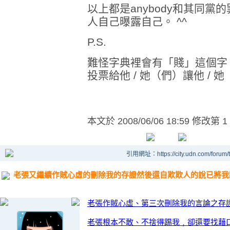
以上都是anybody和其同
人自己曝露自己。 ^^
P.S.
難怪字典裡會有「賤」這個字
投票給他 / 她（們）讓他 / 
本文於
2008/06/06 18:59 修改第 1
引用網址：https://city.udn.com/forum
老張又繼續作賊心虛的刪除我的存證然後還自欺欺人的說已將我
老張作賊心虛、第三次刪除我的言論之存
老張根本不敢、不捨得踢我﹐卻還要找藉