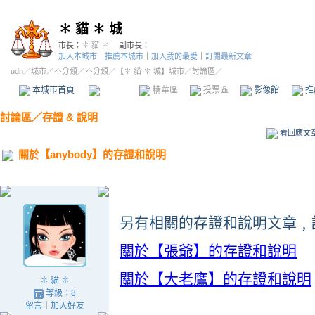
✽ 貓 ✽ 城
市長：
✽ 貓 ✽
副市長：
加入本城市
｜
推薦本城市
｜
加入我的最愛
｜
訂閱最新文章
udn
／
城市
／
不分類
／
不分類
／
【✽ 貓 ✽ 城】城市
／討論區／
本城市首頁
討論區
精華區
投票區
影像館
推
討論區
／
存證 & 說明
看回應文
關於【anybody】的存證和說明
另有相關的存證和說明文章﹐
關於【張爺】的存證和說明
關於【大老鷹】的存證和說明
✽ 貓 ✽
等級：8
留言
｜
加入好友