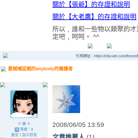
關於【張爺】的存證和說明
關於【大老鷹】的存證和說明
所以﹐誰和一些物以類聚的才
定吧﹐呵呵。 ^^
引用網址：https://city.udn.com/forum
愛賊喊捉賊的anybody的擁護者
2008/06/05 13:59
✽ 貓 ✽
等級：8
留言
｜
加入好友
文章推薦人
(1)