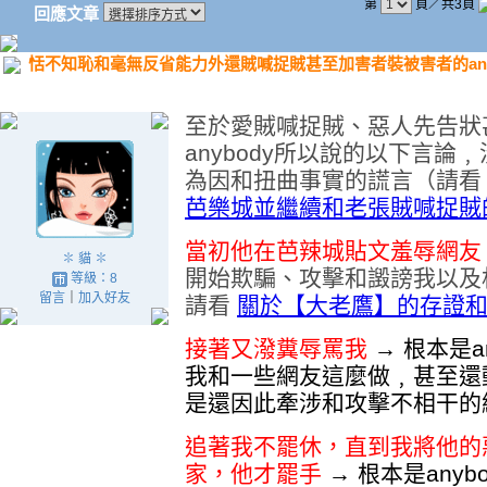
第
頁／共3頁
回應文章
恬不知恥和毫無反省能力外還賊喊捉賊甚至加害者裝被害者的any
至於愛賊喊捉賊、惡人先告狀
anybody所以說的以下言
為因和扭曲事實的謊言（請
芭樂城並繼續和老張賊喊捉賊的a
當初他在芭辣城貼文羞辱網友
✽ 貓 ✽
開始欺騙、攻擊和譭謗我以及
等級：8
留言
｜
加入好友
請看
關於【大老鷹】的存證
接著又潑糞辱罵我
→ 根本是
我和一些網友這麼做﹐甚至還
是還因此牽涉和攻擊不相干的
追著我不罷休，直到我將他的
家，他才罷手
→ 根本是any