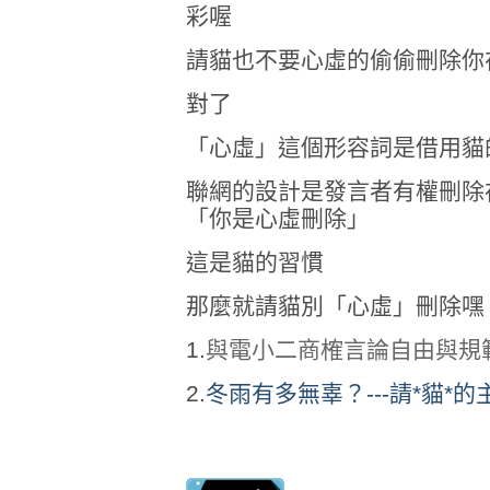
彩喔
請貓也不要心虛的偷偷刪除你
對了
「心虛」這個形容詞是借用貓
聯網的設計是發言者有權刪除
「你是心虛刪除」
這是貓的習慣
那麼就請貓別「心虛」刪除嘿
1.
與電小二商榷言論自由與規範
2.
冬雨有多無辜？---請*貓*