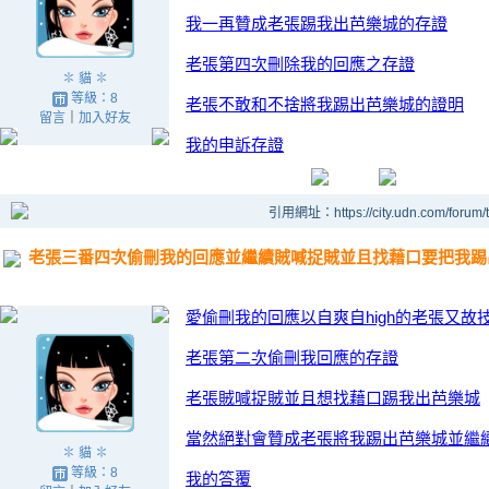
我一再贊成老張踢我出芭樂城的存證
老張第四次刪除我的回應之存證
✽ 貓 ✽
等級：8
老張不敢和不捨將我踢出芭樂城的證明
留言
｜
加入好友
我的申訴存證
引用網址：https://city.udn.com/forum
老張三番四次偷刪我的回應並繼續賊喊捉賊並且找藉口要把我踢
愛偷刪我的回應以自爽自high的老張又故
老張第二次偷刪我回應的存證
老張賊喊捉賊並且想找藉口踢我出芭樂城
當然絕對會贊成老張將我踢出芭樂城並繼續和
✽ 貓 ✽
等級：8
我的答覆