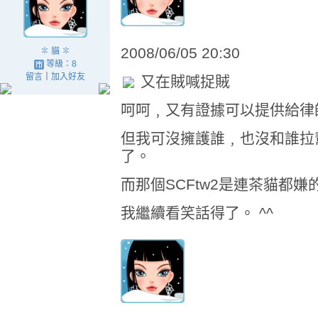
2008/06/05 20:30
✽ 貓 ✽
等級：8
留言
｜
加入好友
又在賊喊捉賊
呵呵﹐又有證據可以提供給律師
但我可沒擁護誰﹐也沒和誰拉
了。
而那個SCFtw2是連茶貓都
我繼續看笑話得了。 ^^