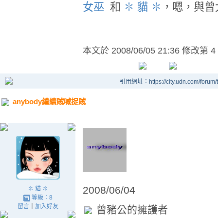
女巫
和
✽ 貓 ✽
，嗯，與曾
本文於
2008/06/05 21:36 修改第 4
引用網址：https://city.udn.com/forum
anybody繼續賊喊捉賊
2008/06/04
✽ 貓 ✽
等級：8
留言
｜
加入好友
曾豬公的擁護者