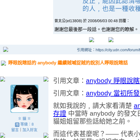
反正﹐能因此認清
的人﹐也是一種收穫。
曾太公(et13808) 於 2008/06/03 00:48 回覆：
謝謝您最後那一段話。也謝謝您的瞭解。
引用網址：https://city.udn.com/forum
睜眼說瞎話的 anybody 繼續賊喊捉賊的說別人睜眼說瞎話
引用文章：
anybody 睜眼
引用文章：
anybody 當初
就如我說的﹐請大家看清楚
a
存證
中當時 anybody 的發文
✽ 貓 ✽
貓姐姐留那些話給她之前。
等級：8
留言
｜
加入好友
而這代表甚麼呢？—— 代表小貓