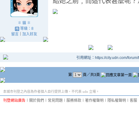
給她之前﹐而這代表甚麼呢？
✽ 貓 ✽
等級：8
留言
｜
加入好友
引用網址：https://city.udn.com/forum
第
頁／共3頁
本城市刊登之內容為作者個人自行提供上傳，不代表 udn 立場。
刊登網站廣告
︱
關於我們
︱
常見問題
︱
服務條款
︱
著作權聲明
︱
隱私權聲明
︱
客服