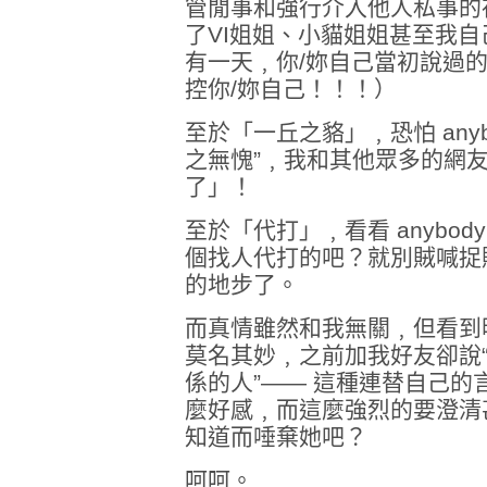
管閒事和強行介入他人私事的
了VI姐姐、小貓姐姐甚至我
有一天﹐你/妳自己當初說過
控你/妳自己！！！）
至於「一丘之貉」﹐恐怕 any
之無愧”﹐我和其他眾多的網
了」！
至於「代打」﹐看看 anybo
個找人代打的吧？就別賊喊捉
的地步了。
而真情雖然和我無關﹐但看到
莫名其妙﹐之前加我好友卻說
係的人”—— 這種連替自己
麼好感﹐而這麼強烈的要澄清
知道而唾棄她吧？
呵呵。