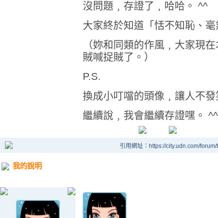
沒問題﹐存證了﹐哈哈。 ^^
大家終於知道「恬不知恥、毫
（妳和同類的作風﹐大家現在
賊喊捉賊了。）
P.S.
換成小叮噹的頭像﹐讓人不發
繼續說﹐我會繼續存證嘿。 ^^
引用網址：https://city.udn.com/forum
我的說明