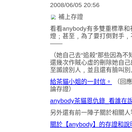
2008/06/05 20:56
補上存證
看看anybody有多雙重標
燈﹔甚至﹐為了要打倒對手﹐
——
（她自己去“追殺”那些因為
還幾次作賊心虛的刪除她自己
至譭謗別人﹐並且還有臉叫別
給茶貓小姐的一封信。
（回應
論存證）
anybody茶貓恩仇錄_看誰在說
另外還有前一陣子關於相關人
關於【anybody】的存證和說