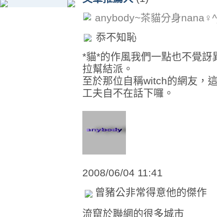
anybody~茶貓分身nana♀^
忝不知恥
*貓*的作風我們一點也不覺
拉幫結派。
至於那位自稱witch的網友
工夫自不在話下囉。
2008/06/04 11:41
曾豬公非常得意他的傑作
流竄於聯網的很多城市