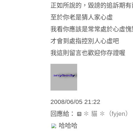
正如所說的，毀謗的追訴期有
至於你老是猜人家心虛
我看你應該是常常處於心虛愧
才會到處指控別人心虛吧
我這則留言也歡迎你存證喔
2008/06/05 21:22
回應給：
✽ 貓 ✽（fyjen）
哈哈哈