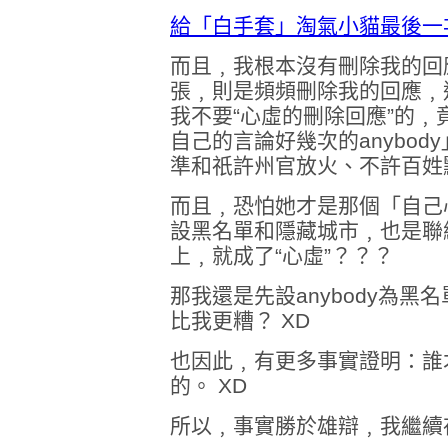
給「白手套」淘氣小貓最後一
而且﹐我根本沒有刪除我的回應
張﹐則是頻頻刪除我的回應﹐
我不要“心虛的刪除回應”的
自己的言論好幾次的anybody
準和祇許州官放火、不許百姓點
而且﹐恐怕她才是那個「自己
設黑名單和隱藏城市﹐也是聯
上﹐就成了“心虛”？？？
那我還是先設anybody為
比我更糟？ XD
也因此﹐有更多事實證明：誰
的。 XD
所以﹐事實勝於雄辯﹐我繼續存