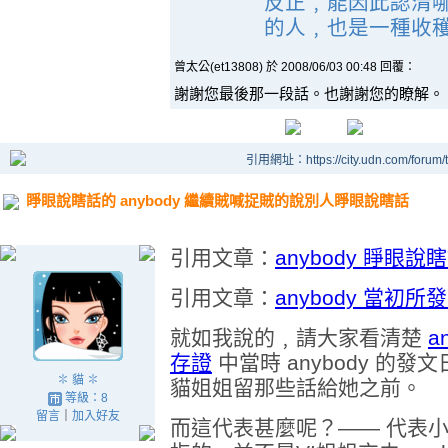
反正﹐能因此認清
的人﹐也是一種收穫。
曾太公(et13808) 於 2008/06/03 00:48 回覆：
謝謝您最後那一段話。也謝謝您的瞭解。
引用網址：https://city.udn.com/forum
睜眼說瞎話的 anybody 繼續賊喊捉賊的說別人睜眼說瞎話
引用文章：
anybody 睜眼
引用文章：
anybody 當初
就如我說的﹐請大家看清楚
a
存證
中當時 anybody 的發文
✽ 貓 ✽
貓姐姐留那些話給她之前。
等級：8
留言
｜
加入好友
而這代表甚麼呢？—— 代表小貓