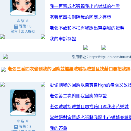
我一再贊成老張踢我出芭樂城的存證
老張第四次刪除我的回應之存證
✽ 貓 ✽
等級：8
老張不敢和不捨將我踢出芭樂城的證明
留言
｜
加入好友
我的申訴存證
引用網址：https://city.udn.com/forum
老張三番四次偷刪我的回應並繼續賊喊捉賊並且找藉口要把我踢
愛偷刪我的回應以自爽自high的老張又故
老張第二次偷刪我回應的存證
老張賊喊捉賊並且想找藉口踢我出芭樂城
當然絕對會贊成老張將我踢出芭樂城並繼續和
✽ 貓 ✽
等級：8
我的答覆