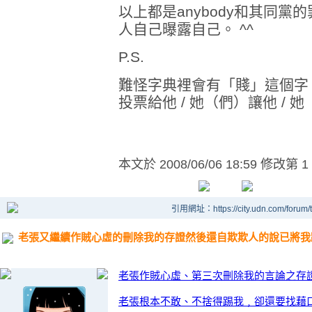
以上都是anybody和其同
人自己曝露自己。 ^^
P.S.
難怪字典裡會有「賤」這個字
投票給他 / 她（們）讓他 / 
本文於
2008/06/06 18:59 修改第 1
引用網址：https://city.udn.com/forum
老張又繼續作賊心虛的刪除我的存證然後還自欺欺人的說已將我
老張作賊心虛、第三次刪除我的言論之存
老張根本不敢、不捨得踢我﹐卻還要找藉