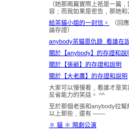
（她那兩篇實際上祇是一篇﹐
容﹔而我如果是密告﹐那她和
給茶貓小姐的一封信。
（回應
論存證）
anybody茶貓恩仇錄_看誰在說
關於【anybody】的存證和說
關於【張爺】的存證和說明
關於【大老鷹】的存證和說明
大家可以慢慢看﹐看誰才是笑
反省能力的笑話。 ^^
至於那個老張和anybody
以上那些﹐還有 ——
✽ 貓 ✽ 鬧劇公演