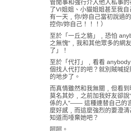
管閒事和強行介入他人私事的
了VI姐姐、小貓姐姐甚至我
有一天﹐你/妳自己當初說過
控你/妳自己！！！）
至於「一丘之貉」﹐恐怕 any
之無愧”﹐我和其他眾多的網
了」！
至於「代打」﹐看看 anybo
個找人代打的吧？就別賊喊捉
的地步了。
而真情雖然和我無關﹐但看到
莫名其妙﹐之前加我好友卻說
係的人”—— 這種連替自己
麼好感﹐而這麼強烈的要澄清
知道而唾棄她吧？
呵呵。