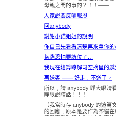
母親之間的事的？！！——
人家說要反哺報恩
回anybody
謝謝小貓姐姐的說明
你自己先看看清楚再來拿你的
茶貓恐怕要讓位了…
我現在總算瞭解司空摘星的感
再送客 —— 好走﹐不送了。
所以﹐請 anybody 睜大
睜眼說瞎話！！！
（我當時存 anybody 的
的回應﹐原本是要作為茶貓在