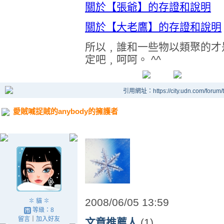
關於【張爺】的存證和說明
關於【大老鷹】的存證和說明
所以﹐誰和一些物以類聚的才
定吧﹐呵呵。 ^^
引用網址：https://city.udn.com/forum
愛賊喊捉賊的anybody的擁護者
2008/06/05 13:59
✽ 貓 ✽
等級：8
留言
｜
加入好友
文章推薦人
(1)