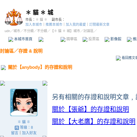
✽ 貓 ✽ 城
市長：
✽ 貓 ✽
副市長：
加入本城市
｜
推薦本城市
｜
加入我的最愛
｜
訂閱最新文章
udn
／
城市
／
不分類
／
不分類
／
【✽ 貓 ✽ 城】城市
／討論區／
本城市首頁
討論區
精華區
投票區
影像館
推
討論區
／
存證 & 說明
看回應文
關於【anybody】的存證和說明
另有相關的存證和說明文章﹐
關於【張爺】的存證和說明
關於【大老鷹】的存證和說明
✽ 貓 ✽
等級：8
留言
｜
加入好友