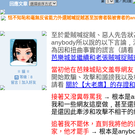
第
頁／共3頁
回應文章
恬不知恥和毫無反省能力外還賊喊捉賊甚至加害者裝被害者的any
至於愛賊喊捉賊、惡人先告狀
anybody所以說的以下言
為因和扭曲事實的謊言（請
芭樂城並繼續和老張賊喊捉賊的a
當初他在芭辣城貼文羞辱網友
✽ 貓 ✽
開始欺騙、攻擊和譭謗我以及
等級：8
留言
｜
加入好友
請看
關於【大老鷹】的存證
接著又潑糞辱罵我
→ 根本是
我和一些網友這麼做﹐甚至還
是還因此牽涉和攻擊不相干的
追著我不罷休，直到我將他的
家，他才罷手
→ 根本是any