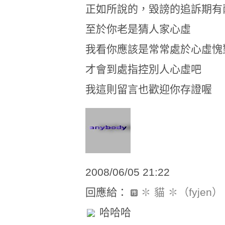
正如所說的，毀謗的追訴期有
至於你老是猜人家心虛
我看你應該是常常處於心虛愧
才會到處指控別人心虛吧
我這則留言也歡迎你存證喔
2008/06/05 21:22
回應給：
✽ 貓 ✽（fyjen）
哈哈哈