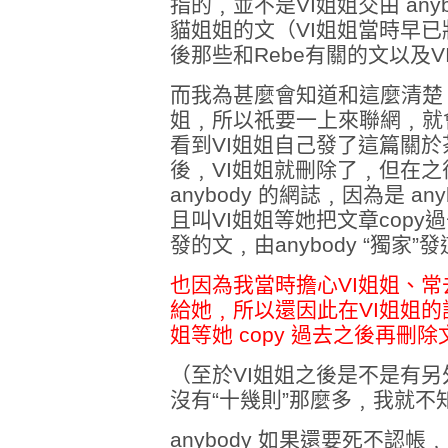
指的﹐並不是VI姐姐交由 any
貓姐姐的文（VI姐姐當時早
後那些和Rebe有關的文以及
而我為甚麼會知道和這麼清楚
姐﹐所以祇要一上來聯網﹐就
看到VI姐姐自己發了這篇關
後﹐VI姐姐就刪除了﹐但在
anybody 的網誌﹐因為是 a
且叫VI姐姐等她把文章copy
發的文﹐由anybody “獨家”
也因為我當時擔心VI姐姐、
給她﹐所以還因此在VI姐姐的訪客
姐等她 copy 過去之後再刪
（至於VI姐姐之後是不是有另外給
沒有“十幾則”那麼多﹐我就不
anybody 如果還要死不認