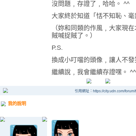
沒問題﹐存證了﹐哈哈。 ^^
大家終於知道「恬不知恥、毫
（妳和同類的作風﹐大家現在
賊喊捉賊了。）
P.S.
換成小叮噹的頭像﹐讓人不發
繼續說﹐我會繼續存證嘿。 ^^
引用網址：https://city.udn.com/forum
我的說明