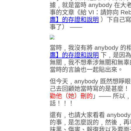
據﹐就是當時 anybody 
事的文章《給 VI：請妳向 R
鷹】的存證和說明
）下自己寫
事了） ——
當時﹐我沒有將 anybody 
鷹】的存證和說明
下﹐是因為當
無關﹐我不想牽涉無關和無辜的人
當時的言論也一起貼出來。
但今天﹐anybody 既然想
己去回顧她當時寫的是甚麼！
勸他（她）刪的
」—— 所以
話！！！
還有﹐也請大家看看 anybod
的事﹐是怎麼說的﹐然後﹐再
抹黑、傷害、報復我以及要面