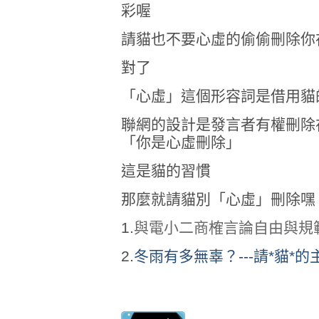
彩喔
請貓也不要心虛的偷偷刪除你
對了
「心虛」這個形容詞是借用貓
聯網的設計是發言者有權刪除
「你是心虛刪除」
這是貓的習慣
那麼就請貓別「心虛」刪除嘿
1.
與電小二商榷言論自由與規範
2.
冬雨有多無辜？---請*貓*