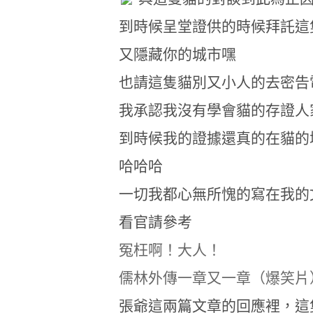
到時候呈堂證供的時候拜託這
又隱藏你的城市嘿
也請這隻貓別又小人的去密告
我承認我沒有學會貓的存證人
到時候我的證據還真的在貓的
哈哈哈
一切我都心無所愧的寫在我的
看官請參考
冤枉啊！大人！
儒林外傳一章又一章（爆笑片
張爺這兩篇文章的回應裡，這