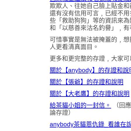
欺欺人、往她自己臉上貼金和欲
還有沒有信用可言﹐已經不用
些「救助狗狗」等的資訊來為
和「以慈善來沽名釣譽」﹐有著
可惜事實是無法被掩蓋的﹐想
人更看清真面目。
更多和更完整的存證﹐大家可
關於【anybody】的存證和說
關於【張爺】的存證和說明
關於【大老鷹】的存證和說明
給茶貓小姐的一封信。
（回應
論存證）
anybody茶貓恩仇錄_看誰在說