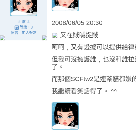
2008/06/05 20:30
✽ 貓 ✽
等級：8
留言
｜
加入好友
又在賊喊捉賊
呵呵﹐又有證據可以提供給律師
但我可沒擁護誰﹐也沒和誰拉
了。
而那個SCFtw2是連茶貓都
我繼續看笑話得了。 ^^