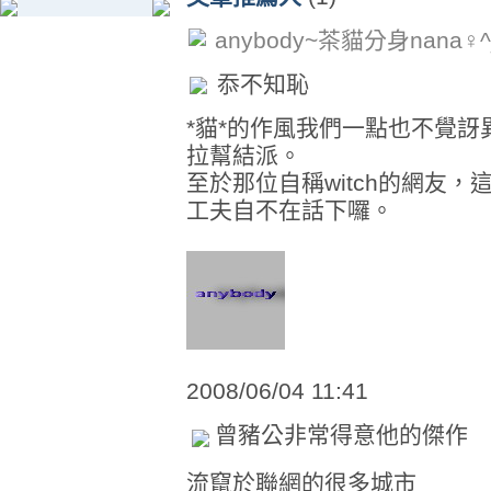
anybody~茶貓分身nana♀^
忝不知恥
*貓*的作風我們一點也不覺
拉幫結派。
至於那位自稱witch的網友
工夫自不在話下囉。
2008/06/04 11:41
曾豬公非常得意他的傑作
流竄於聯網的很多城市