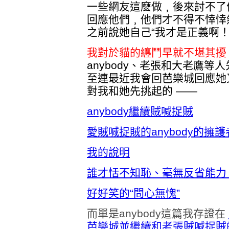
一些網友這麼做﹐後來討不了
回應他們﹐他們才不得不悻悻然
之前說她自己“我才是正義啊
我對於貓的纏鬥早就不堪其
anybody、老張和大老鷹
至連最近我會回芭樂城回應她
對我和她先挑起的 ——
anybody繼續賊喊捉賊
愛賊喊捉賊的anybody的擁護
我的說明
誰才恬不知恥、毫無反省能力
好好笑的“問心無愧”
而單是anybody這篇我存證在
芭樂城並繼續和老張賊喊捉賊的a