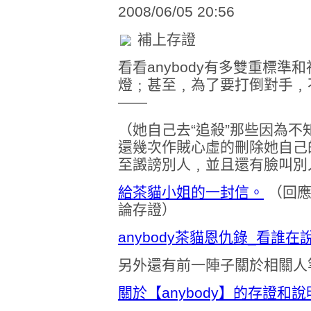
2008/06/05 20:56
補上存證
看看anybody有多雙重標
燈﹔甚至﹐為了要打倒對手﹐
——
（她自己去“追殺”那些因為
還幾次作賊心虛的刪除她自己
至譭謗別人﹐並且還有臉叫別
給茶貓小姐的一封信。
（回應
論存證）
anybody茶貓恩仇錄_看誰在說
另外還有前一陣子關於相關人
關於【anybody】的存證和說