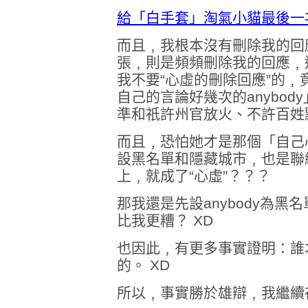
給「白手套」淘氣小貓最後一
而且﹐我根本沒有刪除我的回應
張﹐則是頻頻刪除我的回應﹐
我不要“心虛的刪除回應”的
自己的言論好幾次的anybody
準和祇許州官放火、不許百姓點
而且﹐恐怕她才是那個「自己
設黑名單和隱藏城市﹐也是聯
上﹐就成了“心虛”？？？
那我還是先設anybody為
比我更糟？ XD
也因此﹐有更多事實證明：誰
的。 XD
所以﹐事實勝於雄辯﹐我繼續存