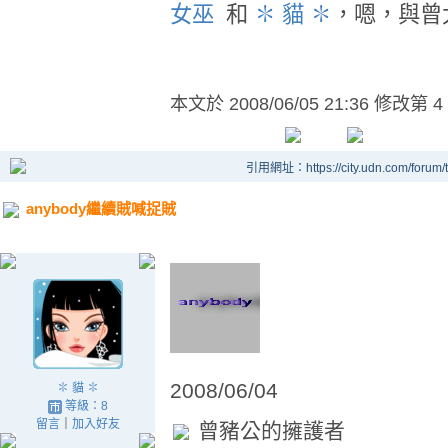
女巫
和
✽ 貓 ✽
，嗯，與曾
本文於
2008/06/05 21:36 修改第 4
引用網址：https://city.udn.com/forum
anybody繼續賊喊捉賊
2008/06/04
✽ 貓 ✽
等級：8
留言
｜
加入好友
曾豬公的擁護者