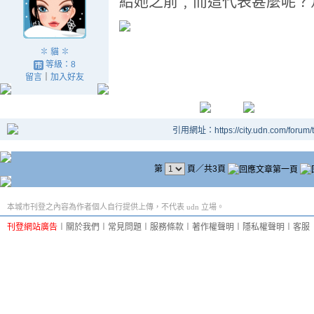
給她之前﹐而這代表甚麼呢？
✽ 貓 ✽
等級：8
留言
｜
加入好友
引用網址：https://city.udn.com/forum
第
頁／共3頁
本城市刊登之內容為作者個人自行提供上傳，不代表 udn 立場。
刊登網站廣告
︱
關於我們
︱
常見問題
︱
服務條款
︱
著作權聲明
︱
隱私權聲明
︱
客服