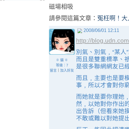
磁場相吸
請參閱這篇文章：
冤枉啊！大
2008/06/01 12:11
http://blog.udn.c
別氣、別氣﹐“某人
而且是雙重標準、
✽ 貓 ✽
是很多聯網網友已
等級：7
留言
｜
加入好友
而且﹐主要也是要
事﹐所以才會對你
而她就是要你理她
然﹐以她對你作出
出告訴（但看來她
不敢或難以對她提