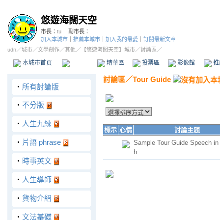
悠遊海闊天空
市長：
tu
副市長：
加入本城市
｜
推薦本城市
｜
加入我的最愛
｜
訂閱最新文章
udn
／
城市
／
文學創作
／
其他
／
【悠遊海闊天空】城市
／討論區／
本城市首頁
討論區
精華區
投票區
影像館
推
討論區
／
Tour Guide
‧
所有討論版
‧
不分版
‧
人生九練
標示
心情
討論主題
‧
片語 phrase
Sample Tour Guide Speech in 
h
‧
時事英文
‧
人生導師
‧
貨物介紹
‧
文法基礎