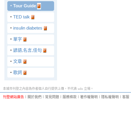
‧
Tour Guide
‧
TED talk
‧
insulin diabetes
‧
單字
‧
諺語,名言,佳句
‧
文章
‧
歌詞
本城市刊登之內容為作者個人自行提供上傳，不代表 udn 立場。
刊登網站廣告
︱
關於我們
︱
常見問題
︱
服務條款
︱
著作權聲明
︱
隱私權聲明
︱
客服