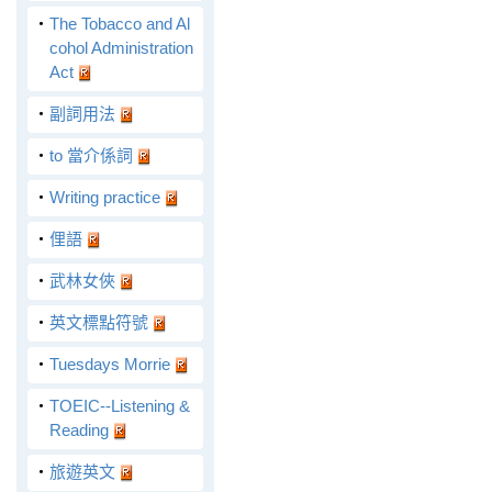
‧
The Tobacco and Al
cohol Administration
Act
‧
副詞用法
‧
to 當介係詞
‧
Writing practice
‧
俚語
‧
武林女俠
‧
英文標點符號
‧
Tuesdays Morrie
‧
TOEIC--Listening &
Reading
‧
旅遊英文