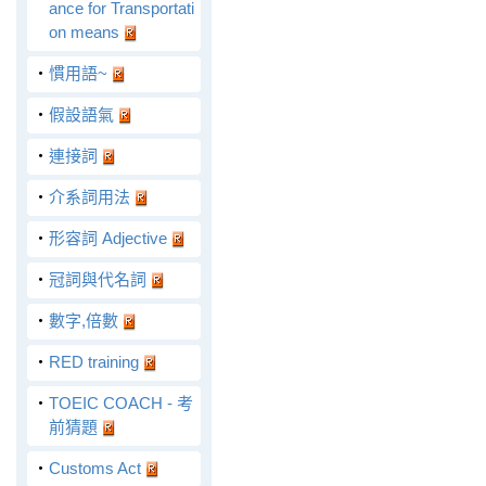
ance for Transportati
on means
‧
慣用語~
‧
假設語氣
‧
連接詞
‧
介系詞用法
‧
形容詞 Adjective
‧
冠詞與代名詞
‧
數字,倍數
‧
RED training
‧
TOEIC COACH - 考
前猜題
‧
Customs Act