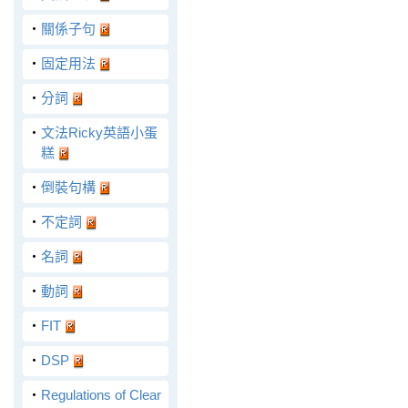
‧
關係子句
‧
固定用法
‧
分詞
‧
文法Ricky英語小蛋
糕
‧
倒裝句構
‧
不定詞
‧
名詞
‧
動詞
‧
FIT
‧
DSP
‧
Regulations of Clear